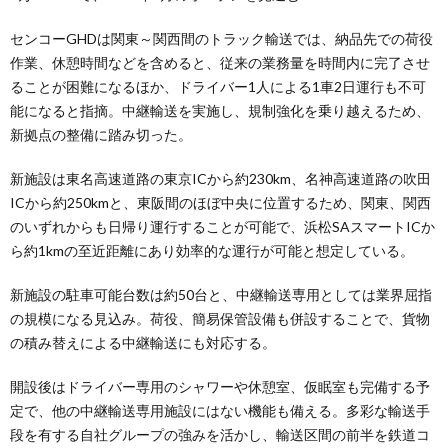
センコーGHDは関東～関西間のトラック輸送では、納品先での荷役
作業、休憩時間などを含めると、従来の業務量を時間内に完了させ
ることが困難になるほか、ドライバー1人による1車2日運行も不可
能になると指摘。中継輸送を実施し、規制強化を乗り越えるため、
新拠点の整備に踏み切った。
新施設は東名高速道路の東京ICから約230km、名神高速道路の吹田
ICから約250kmと、東阪間のほぼ中央に位置するため、関東、関西
のいずれからも日帰り運行することが可能で、浜松SAスマートICか
ら約1kmの至近距離にあり効率的な運行が可能と想定している。
新施設の駐車可能台数は約50台と、中継輸送専用としては業界屈指
の規模になる見込み。荷役、簡易保管設備も併設することで、貨物
の積み替えによる中継輸送にも対応する。
開設後はドライバー専用のシャワーや休憩室、仮眠室も完備する予
定で、他の中継輸送専用施設にはない機能も備える。多彩な輸送手
段を有する自社グループの強みを活かし、輸送区間の前半を鉄道コ