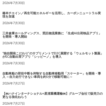
2026年7月30日
椿本チエイン／再生可能エネルギーを活用し、カーボンニュートラル実
現を加速
2026年7月30日
三井倉庫ホールディングス、受託物流業務に 「生成AI出荷検品アプリ」
を開発・導入開始
2026年7月30日
“独自開発こだわり”のサプリメントでD2C展開する「ウェルモット製薬」
がEC自動出荷アプリ「シッピーノ」を導入
2026年7月30日
自動車船の荷役中断を抑制する自動車移動用「スケーター」を開発・導
入 ～自力走行できない車両を約5分で移動可能に～
2026年7月27日
【㈱ハナインターナショナル×星清重機運輸㈱】グループ会社で販売力の
更なる強化ねらう
2026年7月27日