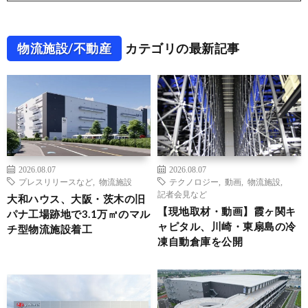
物流施設/不動産
カテゴリの最新記事
2026.08.07
2026.08.07
プレスリリースなど
,
物流施設
テクノロジー
,
動画
,
物流施設
,
記者会見など
大和ハウス、大阪・茨木の旧
【現地取材・動画】霞ヶ関キ
パナ工場跡地で3.1万㎡のマル
ャピタル、川崎・東扇島の冷
チ型物流施設着工
凍自動倉庫を公開