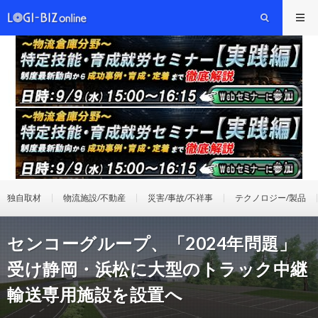
独自取材
物流施設/不動産
災害/事故/不祥事
テクノロジー/製品
センコーグループ、「2024年問題」
受け静岡・浜松に大型のトラック中継
輸送専用施設を設置へ