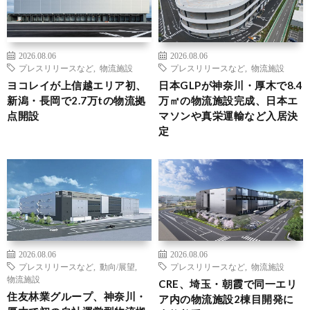
2026.08.06
2026.08.06
プレスリリースなど
,
物流施設
プレスリリースなど
,
物流施設
ヨコレイが上信越エリア初、
日本GLPが神奈川・厚木で8.4
新潟・長岡で2.7万tの物流拠
万㎡の物流施設完成、日本エ
点開設
マソンや真栄運輸など入居決
定
2026.08.06
2026.08.06
プレスリリースなど
,
動向/展望
,
プレスリリースなど
,
物流施設
物流施設
CRE、埼玉・朝霞で同一エリ
住友林業グループ、神奈川・
ア内の物流施設2棟目開発に