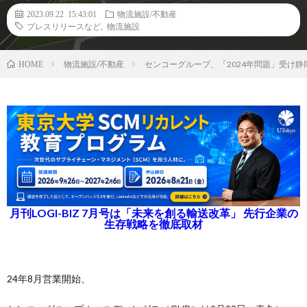
2023.09.22 15:43:01
物流施設/不動産
プレスリリースなど
,
物流施設
物流施設/不動産
センコーグループ、「2024年問題」受け
HOME
月刊LOGI-BIZ 7月号は「未来を創る輸送改革」 先行企業の
生存戦略を徹底取材
24年8月営業開始、