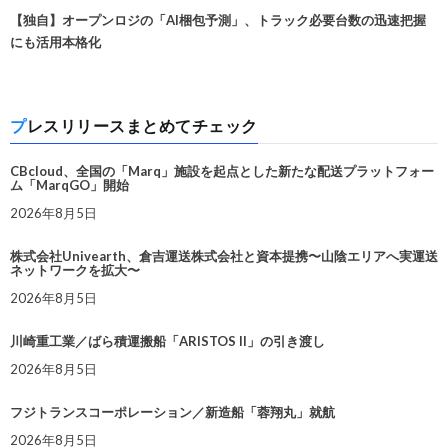
【独自】オープンロジの「AI梱包予測」、トラック必要台数の迅速把握
にも活用本格化
プレスリリースまとめてチェック
CBcloud、全国の「Marq」施設を起点とした新たな配送プラットフォー
ム「MarqGO」開始
2026年8月5日
株式会社Univearth、倉吉運送株式会社と資本提携〜山陰エリアへ実運送
ネットワークを拡大〜
2026年8月5日
川崎重工業／ばら積運搬船「ARISTOS II」の引き渡し
2026年8月5日
フジトランスコーポレーション／新造船「蓉翔丸」就航
2026年8月5日