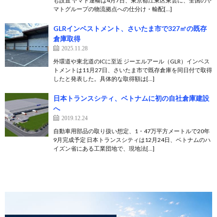
も設置 ヤマト運輸は4月7日、東京都江東区東雲に、全国のヤ
マトグループの物流拠点への仕分け・輸配[…]
GLRインベストメント、さいたま市で327㎡の既存
倉庫取得
2025.11.28
外環道や東北道のICに至近 ジーエルアール（GLR）インベス
トメントは11月27日、さいたま市で既存倉庫を同日付で取得
したと発表した。具体的な取得額は[…]
日本トランスシティ、ベトナムに初の自社倉庫建設
へ
2019.12.24
自動車用部品の取り扱い想定、1・47万平方メートルで20年
9月完成予定 日本トランスシティは12月24日、ベトナムのハ
イズン省にある工業団地で、現地法[…]