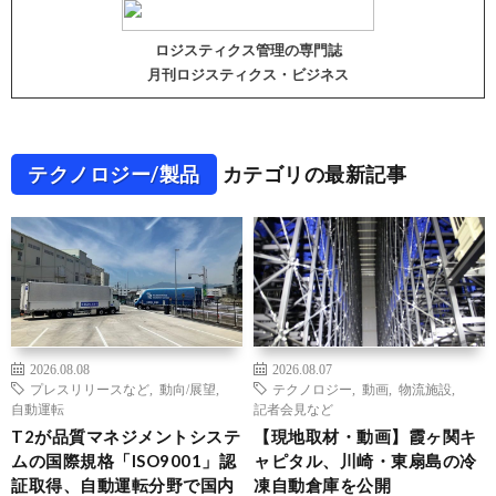
ロジスティクス管理の専門誌
月刊ロジスティクス・ビジネス
テクノロジー/製品
カテゴリの最新記事
2026.08.08
2026.08.07
プレスリリースなど
,
動向/展望
,
テクノロジー
,
動画
,
物流施設
,
自動運転
記者会見など
T2が品質マネジメントシステ
【現地取材・動画】霞ヶ関キ
ムの国際規格「ISO9001」認
ャピタル、川崎・東扇島の冷
証取得、自動運転分野で国内
凍自動倉庫を公開