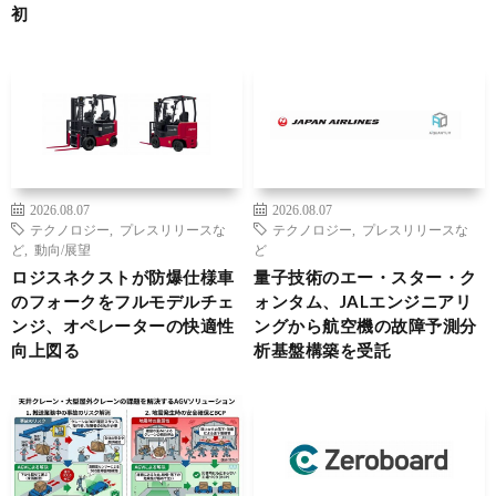
初
2026.08.07
2026.08.07
テクノロジー
,
プレスリリースな
テクノロジー
,
プレスリリースな
ど
,
動向/展望
ど
ロジスネクストが防爆仕様車
量子技術のエー・スター・ク
のフォークをフルモデルチェ
ォンタム、JALエンジニアリ
ンジ、オペレーターの快適性
ングから航空機の故障予測分
向上図る
析基盤構築を受託