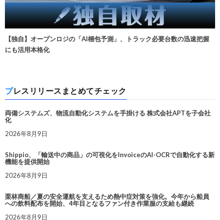
【独自】オープンロジの「AI梱包予測」、トラック必要台数の迅速把握
にも活用本格化
プレスリリースまとめてチェック
両備システムズ、物流自動化システムを手掛ける 株式会社APTを子会社
化
2026年8月9日
Shippio、「輸送中の商品」の可視化をInvoiceのAI-OCRで自動化する新
機能を提供開始
2026年8月9日
栗林商船／夏の安全運航を支えるため熱中症対策を強化。今年から船員
への飲料配布を開始、4年目となるファン付き作業服の支給も継続
2026年8月9日