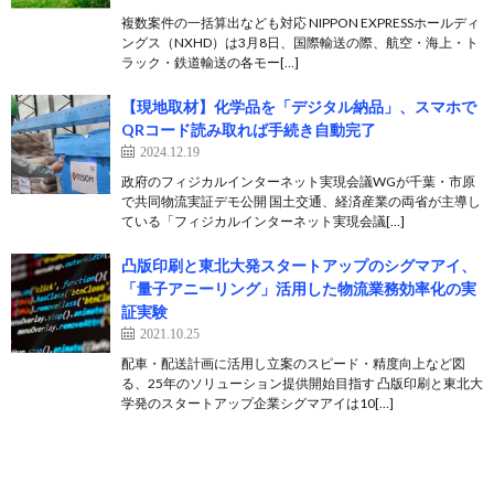
複数案件の一括算出なども対応 NIPPON EXPRESSホールディ
ングス（NXHD）は3月8日、国際輸送の際、航空・海上・ト
ラック・鉄道輸送の各モー[…]
【現地取材】化学品を「デジタル納品」、スマホで
QRコード読み取れば手続き自動完了
2024.12.19
政府のフィジカルインターネット実現会議WGが千葉・市原
で共同物流実証デモ公開 国土交通、経済産業の両省が主導し
ている「フィジカルインターネット実現会議[…]
凸版印刷と東北大発スタートアップのシグマアイ、
「量子アニーリング」活用した物流業務効率化の実
証実験
2021.10.25
配車・配送計画に活用し立案のスピード・精度向上など図
る、25年のソリューション提供開始目指す 凸版印刷と東北大
学発のスタートアップ企業シグマアイは10[…]