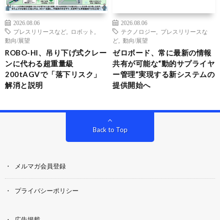
2026.08.06
2026.08.06
プレスリリースなど
,
ロボット
,
テクノロジー
,
プレスリリースな
動向/展望
ど
,
動向/展望
ROBO-HI、吊り下げ式クレー
ゼロボード、常に最新の情報
ンに代わる超重量級
共有が可能な“動的サプライヤ
200tAGVで「落下リスク」
ー管理”実現する新システムの
解消と説明
提供開始へ
Back to Top
メルマガ会員登録
プライバシーポリシー
広告掲載