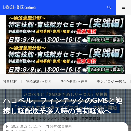
独自取材
物流施設/不動産
災害/事故/不祥事
テクノロジー/製品
ハコベル、フィンテックのGMSと連
携し軽配送業参入時の負荷軽減へ
2023.10.23 15:51:47
経営/業界動向