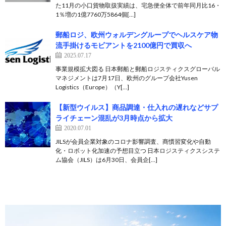
た11月の小口貨物取扱実績は、宅急便全体で前年同月比16・
1％増の1億7760万5864個[…]
郵船ロジ、欧州ウォルデングループでヘルスケア物
流手掛けるモビアントを2100億円で買収へ
2025.07.17
事業規模拡大図る 日本郵船と郵船ロジスティクスグローバル
マネジメントは7月17日、欧州のグループ会社Yusen
Logistics（Europe）（Y[…]
【新型ウイルス】商品調達・仕入れの遅れなどサプ
ライチェーン混乱が3月時点から拡大
2020.07.01
JILSが会員企業対象のコロナ影響調査、商慣習変化や自動
化・ロボット化加速の予想目立つ 日本ロジスティクスシステ
ム協会（JILS）は6月30日、会員企[…]