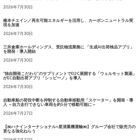
2026年7月30日
椿本チエイン／再生可能エネルギーを活用し、カーボンニュートラル実
現を加速
2026年7月30日
三井倉庫ホールディングス、受託物流業務に 「生成AI出荷検品アプリ」
を開発・導入開始
2026年7月30日
“独自開発こだわり”のサプリメントでD2C展開する「ウェルモット製薬」
がEC自動出荷アプリ「シッピーノ」を導入
2026年7月30日
自動車船の荷役中断を抑制する自動車移動用「スケーター」を開発・導
入 ～自力走行できない車両を約5分で移動可能に～
2026年7月27日
【㈱ハナインターナショナル×星清重機運輸㈱】グループ会社で販売力の
更なる強化ねらう
2026年7月27日