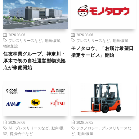
2026.08.06
2026.08.06
プレスリリースなど
,
動向/展望
,
プレスリリースなど
,
動向/展望
物流施設
モノタロウ、「お届け希望日
住友林業グループ、神奈川・
指定サービス」開始
厚木で初の自社運営型物流拠
点が稼働開始
2026.08.06
2026.08.05
AI
,
プレスリリースなど
,
動向/展
テクノロジー
,
プレスリリースな
望
,
提携/合弁など
ど
,
動向/展望