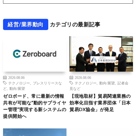
経営/業界動向
カテゴリの最新記事
2026.08.06
2026.08.06
テクノロジー
,
プレスリリースな
テクノロジー
,
動向/展望
,
記者会
ど
,
動向/展望
見など
ゼロボード、常に最新の情報
【現地取材】貿易関連業務の
共有が可能な“動的サプライヤ
効率化目指す業界団体「日本
ー管理”実現する新システムの
貿易DX協会」が発足
提供開始へ