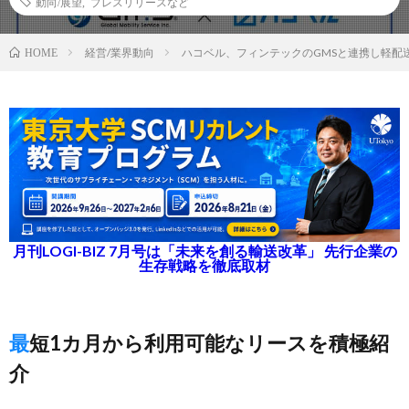
動向/展望
,
プレスリリースなど
経営/業界動向
ハコベル、フィンテックのGMSと連携し軽配
HOME
月刊LOGI-BIZ 7月号は「未来を創る輸送改革」 先行企業の
生存戦略を徹底取材
最短1カ月から利用可能なリースを積極紹
介