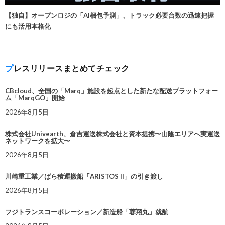
【独自】オープンロジの「AI梱包予測」、トラック必要台数の迅速把握
にも活用本格化
プレスリリースまとめてチェック
CBcloud、全国の「Marq」施設を起点とした新たな配送プラットフォー
ム「MarqGO」開始
2026年8月5日
株式会社Univearth、倉吉運送株式会社と資本提携〜山陰エリアへ実運送
ネットワークを拡大〜
2026年8月5日
川崎重工業／ばら積運搬船「ARISTOS II」の引き渡し
2026年8月5日
フジトランスコーポレーション／新造船「蓉翔丸」就航