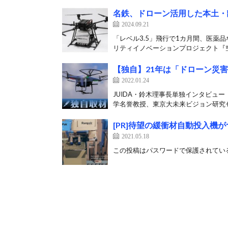
名鉄、ドローン活用した本土・
2024.09.21
「レベル3.5」飛行で1カ月間、医薬
リティイノベーションプロジェクト『空
【独自】21年は「ドローン災
2022.01.24
JUIDA・鈴木理事長単独インタビュー
学名誉教授、東京大未来ビジョン研究セ
[PR]待望の緩衝材自動投入機が
2021.05.18
この投稿はパスワードで保護されている