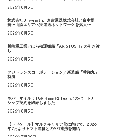
2026年8月5日
株式会社Univearth、倉吉運送株式会社と資本提
携〜山陰エリアへ実運送ネットワークを拡大〜
2026年8月5日
川崎重工業／ばら積運搬船「ARISTOS II」の引き渡
し
2026年8月5日
フジトランスコーポレーション／新造船「蓉翔丸」
就航
2026年8月5日
ネバーマイル：TGR Haas F1 Teamとのパートナー
シップ契約を締結しました
2026年8月5日
【トドケール】マルチキャリア化に向けて、2026
年7月よりヤマト運輸とのAPI連携を開始
2026年7月30日