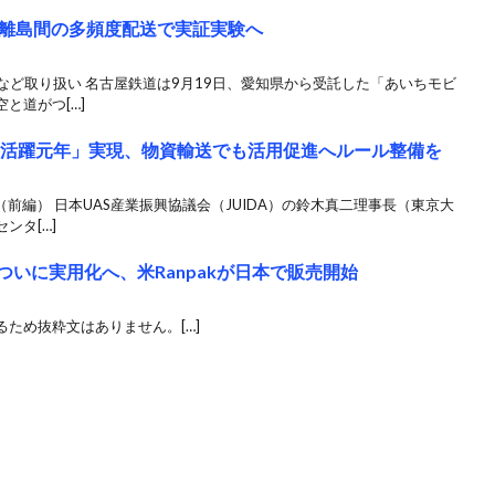
離島間の多頻度配送で実証実験へ
品など取り扱い 名古屋鉄道は9月19日、愛知県から受託した「あいちモビ
と道がつ[…]
害活躍元年」実現、物資輸送でも活用促進へルール整備を
（前編） 日本UAS産業振興協議会（JUIDA）の鈴木真二理事長（東京大
ンタ[…]
ついに実用化へ、米Ranpakが日本で販売開始
ため抜粋文はありません。[…]