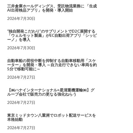
三井倉庫ホールディングス、受託物流業務に 「生成
AI出荷検品アプリ」を開発・導入開始
2026年7月30日
“独自開発こだわり”のサプリメントでD2C展開する
「ウェルモット製薬」がEC自動出荷アプリ「シッピ
ーノ」を導入
2026年7月30日
自動車船の荷役中断を抑制する自動車移動用「スケ
ーター」を開発・導入 ～自力走行できない車両を約
5分で移動可能に～
2026年7月27日
【㈱ハナインターナショナル×星清重機運輸㈱】グ
ループ会社で販売力の更なる強化ねらう
2026年7月27日
東京ミッドタウン八重洲でロボット配送サービスを
本格始動
2026年7月27日