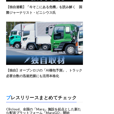
【独自連載】「今そこにある危機」を読み解く 国
際ジャーナリスト・ビニシウス氏
【独自】オープンロジの「AI梱包予測」、トラック
必要台数の迅速把握にも活用本格化
プレスリリースまとめてチェック
CBcloud、全国の「Marq」施設を起点とした新た
な配送プラットフォーム「MarqGO」開始