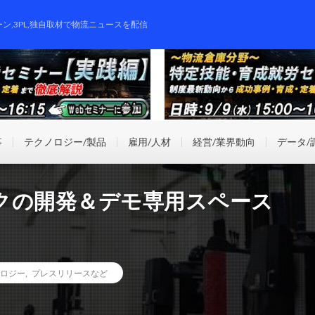
ーン,3PL,独自取材で物流ニュースを配信
事
テクノロジー/製品
雇用/人材
経営/業界動向
データ/
クの開発＆デモ専用スペース
ロジー
,
プレスリリースなど