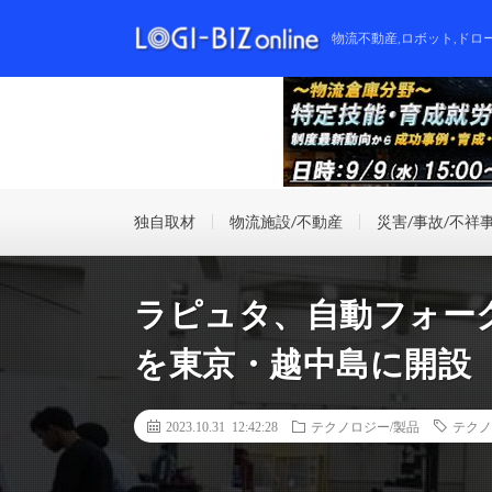
物流不動産,ロボット,ドロ
独自取材
物流施設/不動産
災害/事故/不祥
ラピュタ、自動フォー
を東京・越中島に開設
2023.10.31 12:42:28
テクノロジー/製品
テクノ