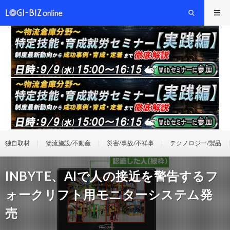
独自取材
物流施設/不動産
災害/事故/不祥事
テクノロジー/製品
INBYTE、AIで人の接近を警告するフ
ォークリフト用モニターシステム発
売