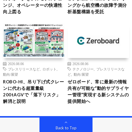
ンジ、オペレーターの快適性
ングから航空機の故障予測分
向上図る
析基盤構築を受託
2026.08.06
2026.08.06
プレスリリースなど
,
ロボット
,
テクノロジー
,
プレスリリースな
動向/展望
ど
,
動向/展望
ROBO-HI、吊り下げ式クレー
ゼロボード、常に最新の情報
ンに代わる超重量級
共有が可能な“動的サプライヤ
200tAGVで「落下リスク」
ー管理”実現する新システムの
解消と説明
提供開始へ
Back to Top