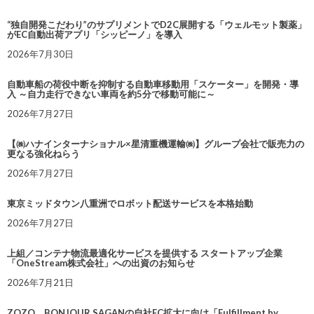
“独自開発こだわり”のサプリメントでD2C展開する「ウェルモット製薬」
がEC自動出荷アプリ「シッピーノ」を導入
2026年7月30日
自動車船の荷役中断を抑制する自動車移動用「スケーター」を開発・導
入 ～自力走行できない車両を約5分で移動可能に～
2026年7月27日
【㈱ハナインターナショナル×星清重機運輸㈱】グループ会社で販売力の
更なる強化ねらう
2026年7月27日
東京ミッドタウン八重洲でロボット配送サービスを本格始動
2026年7月27日
上組／コンテナ物流最適化サービスを提供する スタートアップ企業
「OneStream株式会社」への出資のお知らせ
2026年7月21日
ZOZO、BONJOUR SAGANの自社EC拡大に向け「Fulfillment by