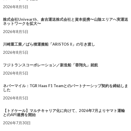
2026年8月5日
株式会社Univearth、倉吉運送株式会社と資本提携〜山陰エリアへ実運送
ネットワークを拡大〜
2026年8月5日
川崎重工業／ばら積運搬船「ARISTOS II」の引き渡し
2026年8月5日
フジトランスコーポレーション／新造船「蓉翔丸」就航
2026年8月5日
ネバーマイル：TGR Haas F1 Teamとのパートナーシップ契約を締結しま
した
2026年8月5日
【トドケール】マルチキャリア化に向けて、2026年7月よりヤマト運輸
とのAPI連携を開始
2026年7月30日