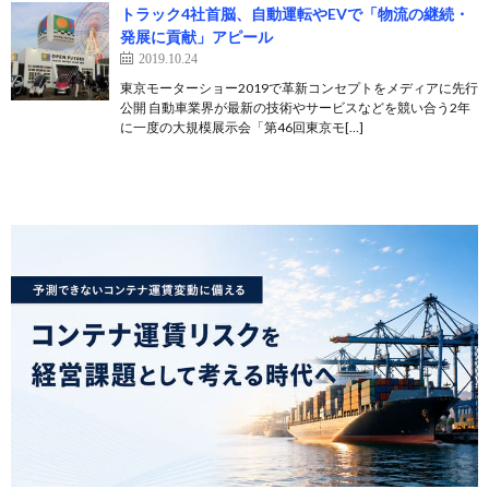
トラック4社首脳、自動運転やEVで「物流の継続・
発展に貢献」アピール
2019.10.24
東京モーターショー2019で革新コンセプトをメディアに先行
公開 自動車業界が最新の技術やサービスなどを競い合う2年
に一度の大規模展示会「第46回東京モ[…]