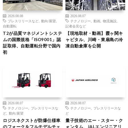
2026.08.08
2026.08.07
プレスリリースなど
,
動向/展望
,
テクノロジー
,
動画
,
物流施設
,
自動運転
記者会見など
T2が品質マネジメントシステ
【現地取材・動画】霞ヶ関キ
ムの国際規格「ISO9001」認
ャピタル、川崎・東扇島の冷
証取得、自動運転分野で国内
凍自動倉庫を公開
初
2026.08.07
2026.08.07
テクノロジー
,
プレスリリースな
テクノロジー
,
プレスリリースな
ど
,
動向/展望
ど
ロジスネクストが防爆仕様車
量子技術のエー・スター・ク
のフォークをフルモデルチェ
ォンタム、JALエンジニアリ