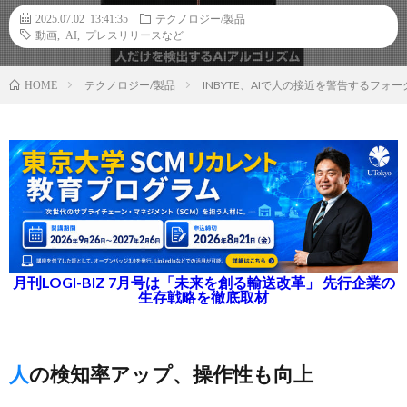
2025.07.02 13:41:35
テクノロジー/製品
動画
,
AI
,
プレスリリースなど
テクノロジー/製品
INBYTE、AIで人の接近を警告するフ
HOME
月刊LOGI-BIZ 7月号は「未来を創る輸送改革」 先行企業の
生存戦略を徹底取材
人の検知率アップ、操作性も向上