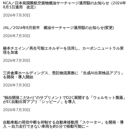
NCA／日本発国際航空貨物燃油サーチャージ適用額のお知らせ（2026年
8月1日適用 改定）
2026年7月30日
JAL／2026年8月前半 燃油サーチャージ適用額のお知らせ(変更)
2026年7月30日
椿本チエイン／再生可能エネルギーを活用し、カーボンニュートラル実
現を加速
2026年7月30日
三井倉庫ホールディングス、受託物流業務に 「生成AI出荷検品アプリ」
を開発・導入開始
2026年7月30日
“独自開発こだわり”のサプリメントでD2C展開する「ウェルモット製薬」
がEC自動出荷アプリ「シッピーノ」を導入
2026年7月30日
自動車船の荷役中断を抑制する自動車移動用「スケーター」を開発・導
入 ～自力走行できない車両を約5分で移動可能に～