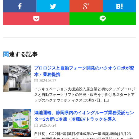
関連する記事
プロロジスと自動フォーク開発のハクオウロボが資
本・業務提携
2024.08.27
インキュベーション支援施設入居企業と初のタッグ プロロジ
スと自動フォークリフトの開発・販売を手掛けるスタートア
ップのハクオウロボティクスは8月27日、[…]
鴻池運輸、静岡県内のイオングループ業務受託セン
ター2カ所に冷凍・冷蔵EVトラックを導入
2025.05.24
自社初、CO2排出削減目標達成策の一環 鴻池運輸は5月23