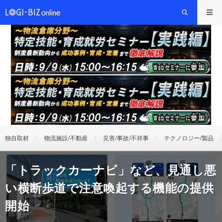
独自取材
物流施設/不動産
災害/事故/不祥事
テクノロジー/製品
「トラックカーナビ」など、見通し悪
い横断歩道で注意喚起する機能の提供
開始