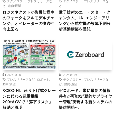
テクノロジー
,
プレスリリースな
テクノロジー
,
プレスリリースな
ど
,
動向/展望
ど
ロジスネクストが防爆仕様車
量子技術のエー・スター・ク
のフォークをフルモデルチェ
ォンタム、JALエンジニアリ
ンジ、オペレーターの快適性
ングから航空機の故障予測分
向上図る
析基盤構築を受託
2026.08.06
2026.08.06
プレスリリースなど
,
ロボット
,
テクノロジー
,
プレスリリースな
動向/展望
ど
,
動向/展望
ROBO-HI、吊り下げ式クレー
ゼロボード、常に最新の情報
ンに代わる超重量級
共有が可能な“動的サプライヤ
200tAGVで「落下リスク」
ー管理”実現する新システムの
解消と説明
提供開始へ