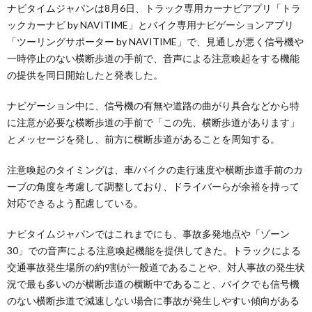
ナビタイムジャパンは8月6日、トラック専用カーナビアプリ「トラ
ックカーナビ by NAVITIME」とバイク専用ナビゲーションアプリ
「ツーリングサポーター by NAVITIME」で、見通しが悪く信号機や
一時停止のない横断歩道の手前で、音声による注意喚起をする機能
の提供を同日開始したと発表した。
ナビゲーション中に、信号機の有無や道路の曲がり具合などから特
に注意が必要な横断歩道の手前で「この先、横断歩道があります」
とメッセージを発し、前方に横断歩道があることを周知する。
注意喚起のタイミングは、車/バイクの走行速度や横断歩道手前のカ
ーブの角度を考慮して調整しており、ドライバーらが余裕を持って
対応できるよう配慮している。
ナビタイムジャパンではこれまでにも、事故多発地点や「ゾーン
30」での音声による注意喚起機能を提供してきた。トラックによる
交通事故発生場所の約9割が一般道であることや、対人事故の発生状
況で最も多いのが横断歩道の横断中であること、バイクでも信号機
のない横断歩道で減速しない場合に事故が発生しやすい傾向がある