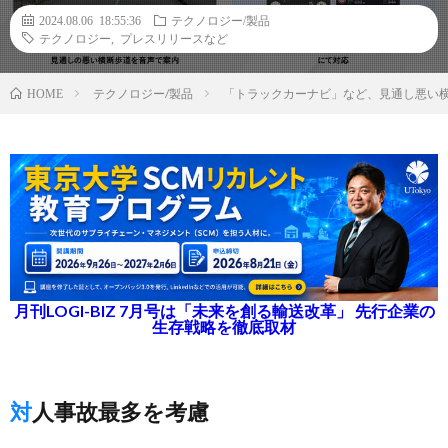
2024.08.06 18:55:36
テクノロジー/製品
テクノロジー
,
プレスリリースなど
テクノロジー/製品
「トラックカーナビ」など、見通し悪い
HOME
月刊LOGI-BIZ 7月号は「未来を創る輸送改革」 先行企業の
生存戦略を徹底取材
対人事故最多を考慮