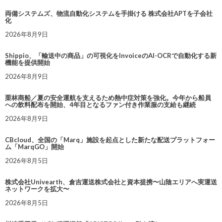
両備システムズ、物流自動化システムを手掛ける 株式会社APTを子会社
化
2026年8月9日
Shippio、「輸送中の商品」の可視化をInvoiceのAI-OCRで自動化する新
機能を提供開始
2026年8月9日
栗林商船／夏の安全運航を支えるため熱中症対策を強化。今年から船員
への飲料配布を開始、4年目となるファン付き作業服の支給も継続
2026年8月9日
CBcloud、全国の「Marq」施設を起点とした新たな配送プラットフォー
ム「MarqGO」開始
2026年8月5日
株式会社Univearth、倉吉運送株式会社と資本提携〜山陰エリアへ実運送
ネットワークを拡大〜
2026年8月5日