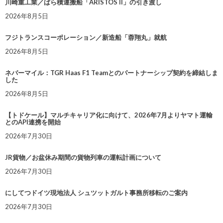
川崎重工業／ばら積運搬船「ARISTOS II」の引き渡し
2026年8月5日
フジトランスコーポレーション／新造船「蓉翔丸」就航
2026年8月5日
ネバーマイル：TGR Haas F1 Teamとのパートナーシップ契約を締結しま
した
2026年8月5日
【トドケール】マルチキャリア化に向けて、2026年7月よりヤマト運輸
とのAPI連携を開始
2026年7月30日
JR貨物／お盆休み期間の貨物列車の運転計画について
2026年7月30日
にしてつドイツ現地法人 シュツットガルト事務所移転のご案内
2026年7月30日