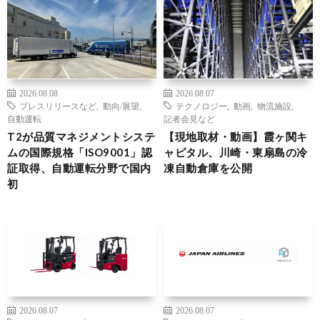
2026.08.08
2026.08.07
プレスリリースなど
,
動向/展望
,
テクノロジー
,
動画
,
物流施設
,
自動運転
記者会見など
T2が品質マネジメントシステ
【現地取材・動画】霞ヶ関キ
ムの国際規格「ISO9001」認
ャピタル、川崎・東扇島の冷
証取得、自動運転分野で国内
凍自動倉庫を公開
初
2026.08.07
2026.08.07