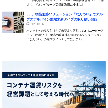
日、静岡県内のイオングローバルSCM業務受託センター2拠
点で、イオングループ店舗配送用に冷凍[…]
upr、物品追跡ソリューション「なんつい」でアル
プスアルパイン製端末新タイプの取り扱い開始
2023.03.06
パレットへの取り付けが従来型より容易に upr（ユーピーア
ール）は3月6日、物品の現在地を追跡するソリューション
「なんつい」の端末ラインナップに、アル[…]