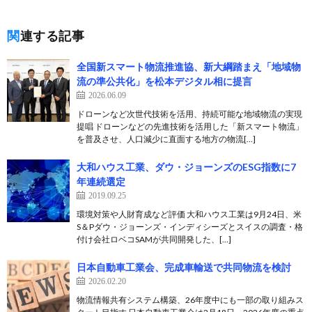
関連する記事
全国新スマート物流推進協、新大綱踏まえ「地域物
流の準公共化」を松本デジタル相に提言
2026.06.09
ドローンなど次世代技術を活用、持続可能な地域物流の実現
提唱 ドローンなどの先進技術を活用した「新スマート物流」
を普及させ、人口減少に直面する地方の物流[…]
大和ハウス工業、ダウ・ジョーンズのESG指数に7
年連続選定
2019.09.25
環境対策や人財育成など評価 大和ハウス工業は9月24日、米
S＆Pダウ・ジョーンズ・インディシーズとスイスの調査・格
付け会社ロベコSAMが共同開発した、[…]
日本自動車工業会、完成車輸送で共同物流を検討
2026.02.20
物流情報共有システム構築、26年度中にも一部の取り組みス