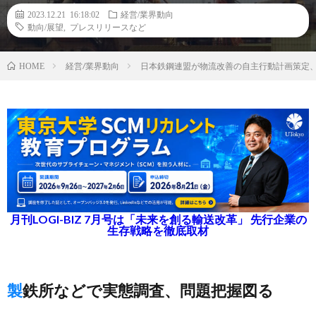
2023.12.21 16:18:02
経営/業界動向
動向/展望
,
プレスリリースなど
経営/業界動向
日本鉄鋼連盟が物流改善の自主行動計画策定
HOME
月刊LOGI-BIZ 7月号は「未来を創る輸送改革」 先行企業の
生存戦略を徹底取材
製鉄所などで実態調査、問題把握図る