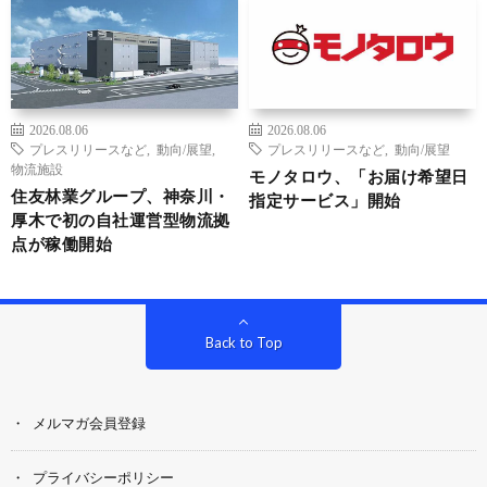
2026.08.06
2026.08.06
プレスリリースなど
,
動向/展望
,
プレスリリースなど
,
動向/展望
物流施設
モノタロウ、「お届け希望日
住友林業グループ、神奈川・
指定サービス」開始
厚木で初の自社運営型物流拠
点が稼働開始
Back to Top
メルマガ会員登録
プライバシーポリシー