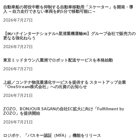
自動車船の荷役中断を抑制する自動車移動用「スケーター」を開発・導
入 ～自力走行できない車両を約5分で移動可能に～
2026年7月27日
【㈱ハナインターナショナル×星清重機運輸㈱】グループ会社で販売力の
更なる強化ねらう
2026年7月27日
東京ミッドタウン八重洲でロボット配送サービスを本格始動
2026年7月27日
上組／コンテナ物流最適化サービスを提供する スタートアップ企業
「OneStream株式会社」への出資のお知らせ
2026年7月21日
ZOZO、BONJOUR SAGANの自社EC拡大に向け「Fulfillment by
ZOZO」を提供開始
2026年7月21日
ロジポケ、「パスキー認証（MFA）」機能をリリース