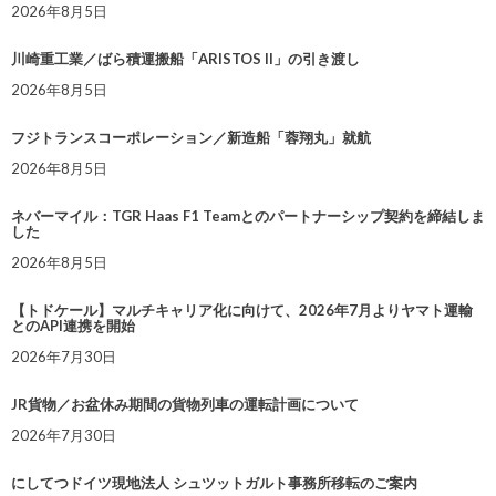
2026年8月5日
川崎重工業／ばら積運搬船「ARISTOS II」の引き渡し
2026年8月5日
フジトランスコーポレーション／新造船「蓉翔丸」就航
2026年8月5日
ネバーマイル：TGR Haas F1 Teamとのパートナーシップ契約を締結しま
した
2026年8月5日
【トドケール】マルチキャリア化に向けて、2026年7月よりヤマト運輸
とのAPI連携を開始
2026年7月30日
JR貨物／お盆休み期間の貨物列車の運転計画について
2026年7月30日
にしてつドイツ現地法人 シュツットガルト事務所移転のご案内