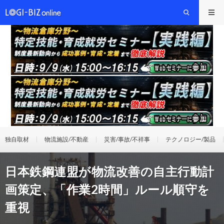
独自取材
物流施設/不動産
災害/事故/不祥事
テクノロジー/製品
日本鉄鋼連盟が物流改善の自主行動計
画策定、「作業2時間」ルール順守を
重視