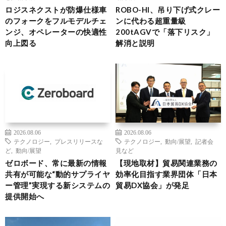
ロジスネクストが防爆仕様車
ROBO-HI、吊り下げ式クレー
のフォークをフルモデルチェ
ンに代わる超重量級
ンジ、オペレーターの快適性
200tAGVで「落下リスク」
向上図る
解消と説明
2026.08.06
2026.08.06
テクノロジー
,
プレスリリースな
テクノロジー
,
動向/展望
,
記者会
ど
,
動向/展望
見など
ゼロボード、常に最新の情報
【現地取材】貿易関連業務の
共有が可能な“動的サプライヤ
効率化目指す業界団体「日本
ー管理”実現する新システムの
貿易DX協会」が発足
提供開始へ