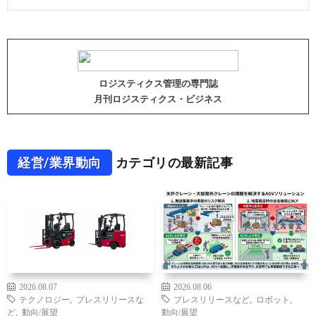
ロジスティクス管理の専門誌
月刊ロジスティクス・ビジネス
経営/業界動向
カテゴリの最新記事
2026.08.07
2026.08.06
テクノロジー
,
プレスリリースな
プレスリリースなど
,
ロボット
,
ど
,
動向/展望
動向/展望