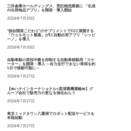
三井倉庫ホールディングス、受託物流業務に 「生成
AI出荷検品アプリ」を開発・導入開始
2026年7月30日
“独自開発こだわり”のサプリメントでD2C展開する
「ウェルモット製薬」がEC自動出荷アプリ「シッピ
ーノ」を導入
2026年7月30日
自動車船の荷役中断を抑制する自動車移動用「スケ
ーター」を開発・導入 ～自力走行できない車両を約
5分で移動可能に～
2026年7月27日
【㈱ハナインターナショナル×星清重機運輸㈱】グ
ループ会社で販売力の更なる強化ねらう
2026年7月27日
東京ミッドタウン八重洲でロボット配送サービスを
本格始動
2026年7月27日