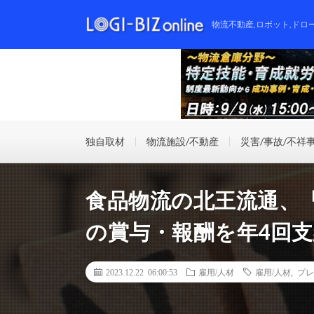
物流不動産,ロボット,ドロ
独自取材
物流施設/不動産
災害/事故/不祥
食品物流の北王流通、「
の賞与・報酬を年4回
2023.12.22 06:00:53
雇用/人材
雇用/人材
,
プレ