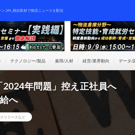
ーン,3PL,独自取材で物流ニュースを配信
事
テクノロジー/製品
雇用/人材
経営/業界動向
データ/
2024年問題」控え正社員へ
支給へ
スリリースなど