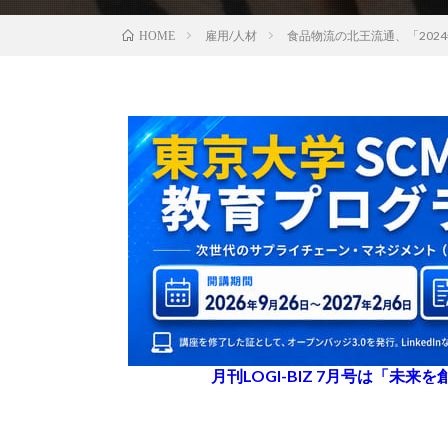
雇用/人材
食品物流の北王流通、「202
HOME
月刊LOGI-BIZ 7月号は「未