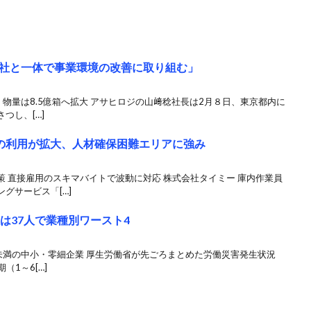
社と一体で事業環境の改善に取り組む」
、物量は8.5億箱へ拡大 アサヒロジの山﨑稔社長は2月８日、東京都内に
つし、[…]
ト”の利用が拡大、人材確保困難エリアに強み
 直接雇用のスキマバイトで波動に対応 株式会社タイミー 庫内作業員
グサービス「[…]
は37人で業種別ワースト4
人未満の中小・零細企業 厚生労働省が先ごろまとめた労働災害発生状況
（1～6[…]