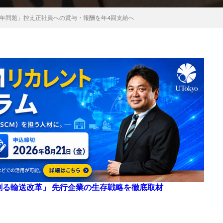
4年問題」控え正社員への賞与・報酬を年4回支給へ
来を創る輸送改革」 先行企業の生存戦略を徹底取材