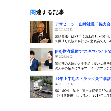
関連する記事
アサヒロジ・山﨑社長「協力会
2019.02.12
業績見通しは21年に売上高1026億円
て開催した協力会社との懇談会であいさ
[PR]物流業務で“スキマバイ
2023.10.02
繁忙期の倉庫の人手不足に新たな解決策
の人手の確保にスキマバイトのマッチン
19年上半期のトラック死亡事故
2019.07.26
50～60代に集中、過半は従業員30
（7月速報値）によると、2019年上半期