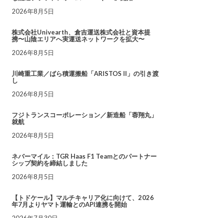
2026年8月5日
株式会社Univearth、倉吉運送株式会社と資本提
携〜山陰エリアへ実運送ネットワークを拡大〜
2026年8月5日
川崎重工業／ばら積運搬船「ARISTOS II」の引き渡
し
2026年8月5日
フジトランスコーポレーション／新造船「蓉翔丸」
就航
2026年8月5日
ネバーマイル：TGR Haas F1 Teamとのパートナー
シップ契約を締結しました
2026年8月5日
【トドケール】マルチキャリア化に向けて、2026
年7月よりヤマト運輸とのAPI連携を開始
2026年7月30日