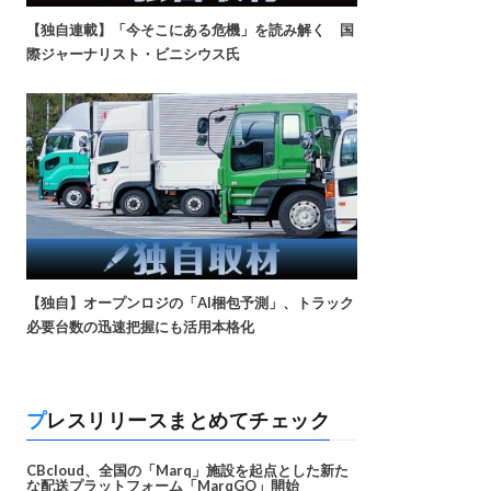
【独自連載】「今そこにある危機」を読み解く 国
際ジャーナリスト・ビニシウス氏
【独自】オープンロジの「AI梱包予測」、トラック
必要台数の迅速把握にも活用本格化
プレスリリースまとめてチェック
CBcloud、全国の「Marq」施設を起点とした新た
な配送プラットフォーム「MarqGO」開始