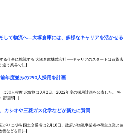
ア、そして物流へ―大塚倉庫には、多様なキャリアを活かせる
する仕事に挑戦する 大塚倉庫株式会社 ──キャリアのスタートは百貨店
違う業界で[…]
で前年度並みの290人採用を計画
30人程度 JR貨物は3月2日、2022年度の採用計画を公表した。 将
管理部[…]
、カシオや三菱ガス化学などが新たに賛同
広がりに期待 国土交通省は2月18日、政府が物流事業者や荷主企業と連
善などを目[…]