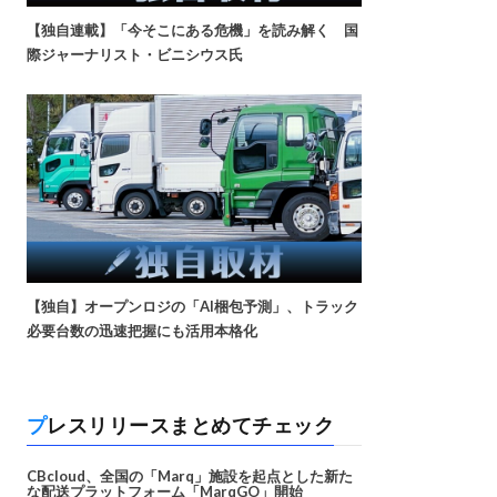
【独自連載】「今そこにある危機」を読み解く 国
際ジャーナリスト・ビニシウス氏
【独自】オープンロジの「AI梱包予測」、トラック
必要台数の迅速把握にも活用本格化
プレスリリースまとめてチェック
CBcloud、全国の「Marq」施設を起点とした新た
な配送プラットフォーム「MarqGO」開始