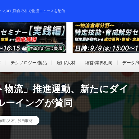
ーン,3PL,独自取材で物流ニュースを配信
事
テクノロジー/製品
雇用/人材
経営/業界動向
データ/
ト物流」推進運動、新たにダイ
ルーイングが賛同
雇用/人材
,
独自取材