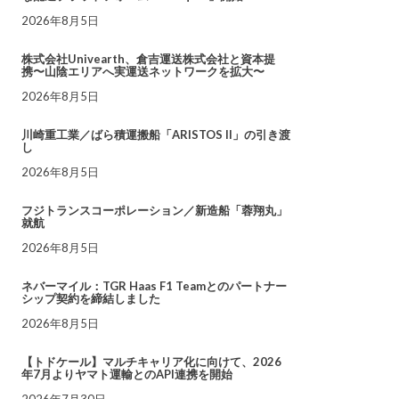
2026年8月5日
株式会社Univearth、倉吉運送株式会社と資本提
携〜山陰エリアへ実運送ネットワークを拡大〜
2026年8月5日
川崎重工業／ばら積運搬船「ARISTOS II」の引き渡
し
2026年8月5日
フジトランスコーポレーション／新造船「蓉翔丸」
就航
2026年8月5日
ネバーマイル：TGR Haas F1 Teamとのパートナー
シップ契約を締結しました
2026年8月5日
【トドケール】マルチキャリア化に向けて、2026
年7月よりヤマト運輸とのAPI連携を開始
2026年7月30日