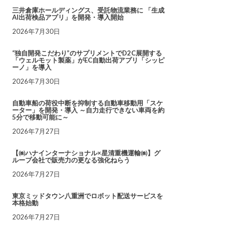
三井倉庫ホールディングス、受託物流業務に 「生成
AI出荷検品アプリ」を開発・導入開始
2026年7月30日
“独自開発こだわり”のサプリメントでD2C展開する
「ウェルモット製薬」がEC自動出荷アプリ「シッピ
ーノ」を導入
2026年7月30日
自動車船の荷役中断を抑制する自動車移動用「スケ
ーター」を開発・導入 ～自力走行できない車両を約
5分で移動可能に～
2026年7月27日
【㈱ハナインターナショナル×星清重機運輸㈱】グ
ループ会社で販売力の更なる強化ねらう
2026年7月27日
東京ミッドタウン八重洲でロボット配送サービスを
本格始動
2026年7月27日