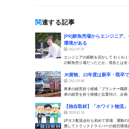
関連する記事
[PR]鮮魚売場からエンジニ
環境がある
2022.07.01
エンジニアの経験を活かして わくわく
の鮮魚売り場だったとか。現在とは全く
JR貨物、22年度は新卒・既卒
2021.03.08
将来の経営担う候補「プランナー職群」は
来の経営を担う候補と位置付け、企画・
【独自取材】「ホワイト物流」
2020.02.18
LPガス配送会社も初めて登場、運動の
携してトラックドライバーの就労環境改