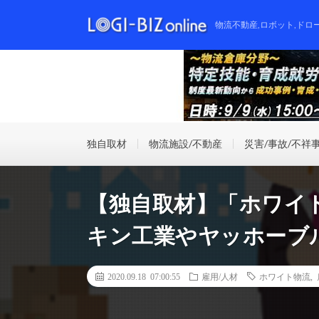
物流不動産,ロボット,ドロ
独自取材
物流施設/不動産
災害/事故/不祥
【独自取材】「ホワイ
キン工業やヤッホーブ
2020.09.18 07:00:55
雇用/人材
ホワイト物流
,