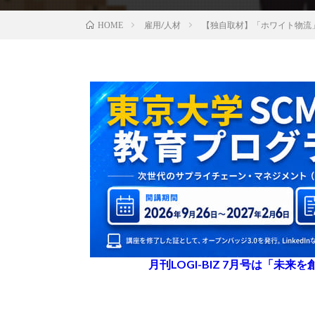
雇用/人材
【独自取材】「ホワイト物流
HOME
月刊LOGI-BIZ 7月号は「未