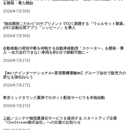
を開発・導入開始
2026年7月30日
“独自開発こだわり”のサプリメントでD2C展開する「ウェルモット製薬」
がEC自動出荷アプリ「シッピーノ」を導入
2026年7月30日
自動車船の荷役中断を抑制する自動車移動用「スケーター」を開発・導
入 ～自力走行できない車両を約5分で移動可能に～
2026年7月27日
【㈱ハナインターナショナル×星清重機運輸㈱】グループ会社で販売力の
更なる強化ねらう
2026年7月27日
東京ミッドタウン八重洲でロボット配送サービスを本格始動
2026年7月27日
上組／コンテナ物流最適化サービスを提供する スタートアップ企業
「OneStream株式会社」への出資のお知らせ