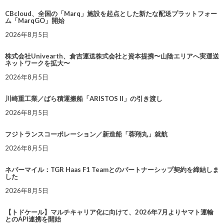
CBcloud、全国の「Marq」施設を起点とした新たな配送プラットフォー
ム「MarqGO」開始
2026年8月5日
株式会社Univearth、倉吉運送株式会社と資本提携〜山陰エリアへ実運送
ネットワークを拡大〜
2026年8月5日
川崎重工業／ばら積運搬船「ARISTOS II」の引き渡し
2026年8月5日
フジトランスコーポレーション／新造船「蓉翔丸」就航
2026年8月5日
ネバーマイル：TGR Haas F1 Teamとのパートナーシップ契約を締結しま
した
2026年8月5日
【トドケール】マルチキャリア化に向けて、2026年7月よりヤマト運輸
とのAPI連携を開始