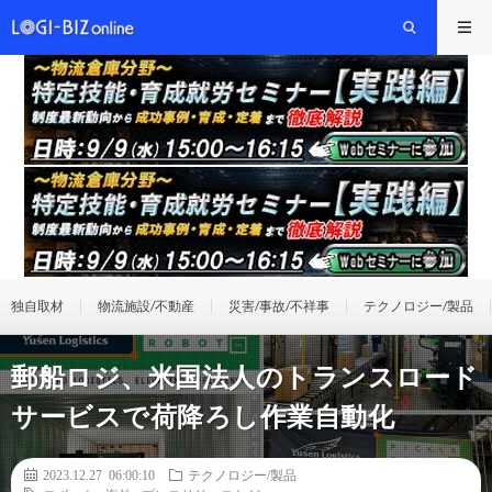
独自取材
物流施設/不動産
災害/事故/不祥事
テクノロジー/製品
郵船ロジ、米国法人のトランスロード
サービスで荷降ろし作業自動化
2023.12.27 06:00:10
テクノロジー/製品