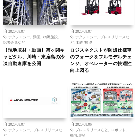
2026.08.07
2026.08.07
テクノロジー
,
動画
,
物流施設
,
テクノロジー
,
プレスリリースな
記者会見など
ど
,
動向/展望
【現地取材・動画】霞ヶ関キ
ロジスネクストが防爆仕様車
ャピタル、川崎・東扇島の冷
のフォークをフルモデルチェ
凍自動倉庫を公開
ンジ、オペレーターの快適性
向上図る
2026.08.07
2026.08.06
テクノロジー
,
プレスリリースな
プレスリリースなど
,
ロボット
,
ど
動向/展望