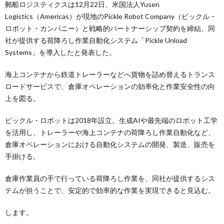
郵船ロジスティクスは12月22日、米国法人Yusen
Logistics（Americas）が現地のPickle Robot Company（ピックル・
ロボット・カンパニー）と戦略的パートナーシップ契約を締結、同
社が提供する荷降ろし作業自動化システム「Pickle Unload
Systems」を導入したと発表した。
海上コンテナから鉄道トレーラーなどへ貨物を詰め替えるトランス
ロードサービスで、倉庫オペレーションの効率化と作業安全性の向
上を図る。
ピックル・ロボットは2018年設立。生成AIや最先端のロボット工学
を活用し、トレーラーや海上コンテナの荷降ろし作業自動化など、
倉庫オペレーションにおける自動化システムの開発、製造、販売を
手掛ける。
倉庫作業員の手で行っている荷降ろし作業を、同社が提供するシス
テムが担うことで、安定的で効率的な作業を実現できると見込む。
します。