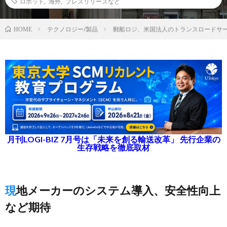
ロボット
,
海外
,
プレスリリースなど
テクノロジー/製品
郵船ロジ、米国法人のトランスロードサ
HOME
月刊LOGI-BIZ 7月号は「未来を創る輸送改革」 先行企業の
生存戦略を徹底取材
現地メーカーのシステム導入、安全性向上
など期待