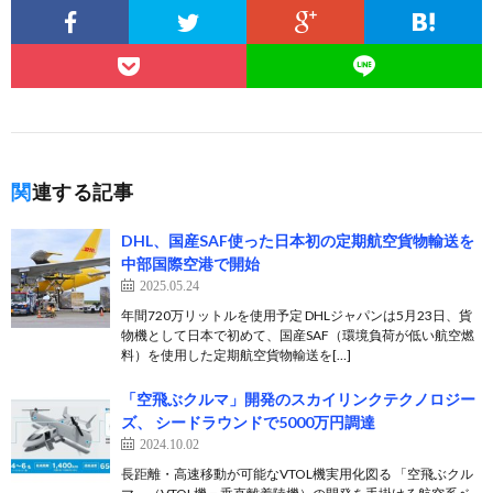
関連する記事
DHL、国産SAF使った日本初の定期航空貨物輸送を
中部国際空港で開始
2025.05.24
年間720万リットルを使用予定 DHLジャパンは5月23日、貨
物機として日本で初めて、国産SAF（環境負荷が低い航空燃
料）を使用した定期航空貨物輸送を[…]
「空飛ぶクルマ」開発のスカイリンクテクノロジー
ズ、 シードラウンドで5000万円調達
2024.10.02
長距離・高速移動が可能なVTOL機実用化図る 「空飛ぶクル