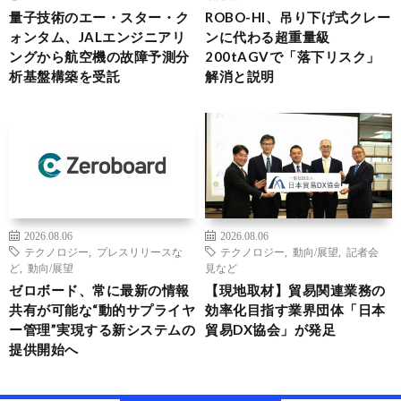
量子技術のエー・スター・ク
ROBO-HI、吊り下げ式クレー
ォンタム、JALエンジニアリ
ンに代わる超重量級
ングから航空機の故障予測分
200tAGVで「落下リスク」
析基盤構築を受託
解消と説明
2026.08.06
2026.08.06
テクノロジー
,
プレスリリースな
テクノロジー
,
動向/展望
,
記者会
ど
,
動向/展望
見など
ゼロボード、常に最新の情報
【現地取材】貿易関連業務の
共有が可能な“動的サプライヤ
効率化目指す業界団体「日本
ー管理”実現する新システムの
貿易DX協会」が発足
提供開始へ