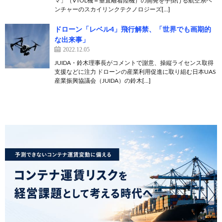
マ」（VTOL機＝垂直離着陸機）の開発を手掛ける航空系ベ
ンチャーのスカイリンクテクノロジーズ[…]
ドローン「レベル4」飛行解禁、「世界でも画期的
な出来事」
2022.12.05
JUIDA・鈴木理事長がコメントで謝意、操縦ライセンス取得
支援などに注力 ドローンの産業利用促進に取り組む日本UAS
産業振興協議会（JUIDA）の鈴木[…]