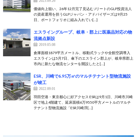
2023.09.26
価値向上狙い、26年12月完了見込む JリートのGLP投資法人
の資産運用を担うGLPジャパン・アドバイザーズは9月25
日、ポートフォリオに組み入れてい[…]
エスライングループ、岐阜・郡上に医薬品対応の物
流拠点新設
2019.05.08
倉庫面積1879平方メートル、移動式ラックや全館空調導入
エスラインは5月7日、傘下のエスライン郡上が、岐阜県郡上
市内に新たな物流センターを開設したと[…]
ESR、川崎で6.95万㎡のマルチテナント型物流施設
が竣工
2022.09.01
羽田空港・東京都心に好アクセス ESRは9月1日、川崎市川崎
区で地上4階建て、延床面積6万9550平方メートルのマルチ
テナント型物流施設「ESR川崎浮[…]