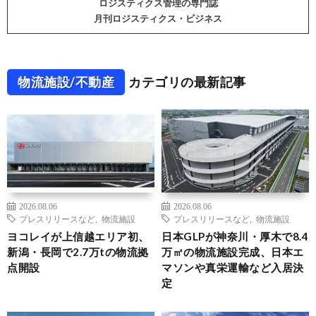
ロジスティクス管理の専門誌
月刊ロジスティクス・ビジネス
物流施設/不動産
カテゴリの最新記事
2026.08.06
2026.08.06
プレスリリースなど
,
物流施設
プレスリリースなど
,
物流施設
ヨコレイが上信越エリア初、
日本GLPが神奈川・厚木で8.4
新潟・長岡で2.7万tの物流拠
万㎡の物流施設完成、日本エ
点開設
マソンや真栄運輸など入居決
定