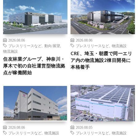
2026.08.06
2026.08.06
プレスリリースなど
,
動向/展望
,
プレスリリースなど
,
物流施設
物流施設
CRE、埼玉・朝霞で同一エリ
住友林業グループ、神奈川・
ア内の物流施設2棟目開発に
厚木で初の自社運営型物流拠
本格着手
点が稼働開始
2026.08.06
2026.08.05
プレスリリースなど
,
物流施設
プレスリリースなど
,
物流施設