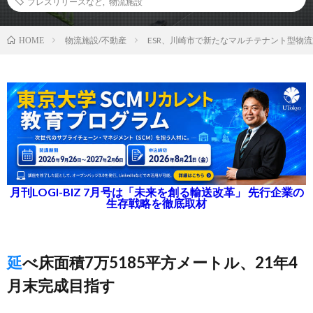
プレスリリースなど
,
物流施設
物流施設/不動産
ESR、川崎市で新たなマルチテナント型物
HOME
月刊LOGI-BIZ 7月号は「未来を創る輸送改革」 先行企業の
生存戦略を徹底取材
延べ床面積7万5185平方メートル、21年4
月末完成目指す