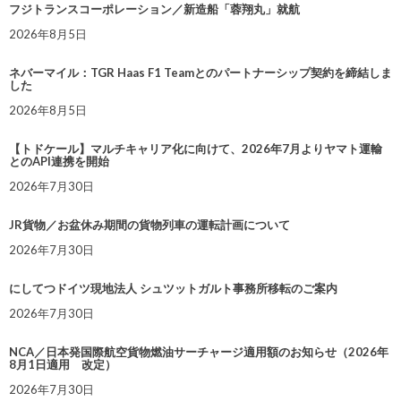
フジトランスコーポレーション／新造船「蓉翔丸」就航
2026年8月5日
ネバーマイル：TGR Haas F1 Teamとのパートナーシップ契約を締結しま
した
2026年8月5日
【トドケール】マルチキャリア化に向けて、2026年7月よりヤマト運輸
とのAPI連携を開始
2026年7月30日
JR貨物／お盆休み期間の貨物列車の運転計画について
2026年7月30日
にしてつドイツ現地法人 シュツットガルト事務所移転のご案内
2026年7月30日
NCA／日本発国際航空貨物燃油サーチャージ適用額のお知らせ（2026年
8月1日適用 改定）
2026年7月30日