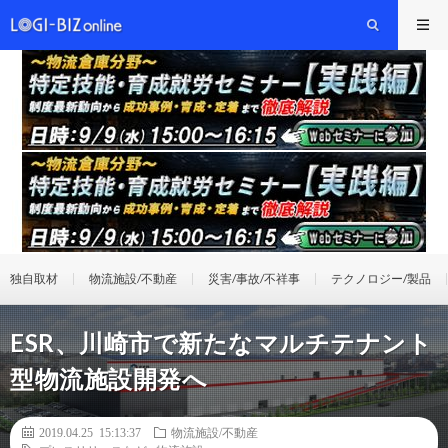
独自取材
物流施設/不動産
災害/事故/不祥事
テクノロジー/製品
ESR、川崎市で新たなマルチテナント
型物流施設開発へ
2019.04.25 15:13:37
物流施設/不動産