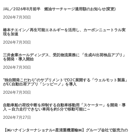
JAL／2026年8月前半 燃油サーチャージ適用額のお知らせ(変更)
2026年7月30日
椿本チエイン／再生可能エネルギーを活用し、カーボンニュートラル実
現を加速
2026年7月30日
三井倉庫ホールディングス、受託物流業務に 「生成AI出荷検品アプリ」
を開発・導入開始
2026年7月30日
“独自開発こだわり”のサプリメントでD2C展開する「ウェルモット製薬」
がEC自動出荷アプリ「シッピーノ」を導入
2026年7月30日
自動車船の荷役中断を抑制する自動車移動用「スケーター」を開発・導
入 ～自力走行できない車両を約5分で移動可能に～
2026年7月27日
【㈱ハナインターナショナル×星清重機運輸㈱】グループ会社で販売力の