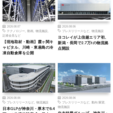
2026.08.07
2026.08.06
テクノロジー
,
動画
,
物流施設
,
プレスリリースなど
,
物流施設
記者会見など
ヨコレイが上信越エリア初、
【現地取材・動画】霞ヶ関キ
新潟・長岡で2.7万tの物流拠
ャピタル、川崎・東扇島の冷
点開設
凍自動倉庫を公開
2026.08.06
2026.08.06
プレスリリースなど
,
物流施設
プレスリリースなど
,
動向/展望
,
物流施設
日本GLPが神奈川・厚木で8.4
住友林業グループ、神奈川・