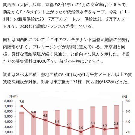
関西圏（大阪、兵庫、京都の2府1県）の1月の空室率は2・8 ％で、
前期から0・3ポイント上がったが依然低水準をキープ。今期（11～
1月）の新規供給は23・7万平方メートル、供給は21・2万平方メー
トルで、おおむね需給バランスが均衡している。
同社は関西圏について「21年のマルチテナント型物流施設の開発は
内陸部が多く、プレリーシングが順調に進んでいる。東京圏と同
様、良好な需給環境が続く見通し」と前向きな見方を示した。坪当
たりの募集賃料は4000円で、前期から横ばいだった。
調査は延べ床面積、敷地面積のいずれかが1万平方メートル以上の賃
貸物流施設が対象。対象は東京圏が471棟、関西圏が132棟だった。