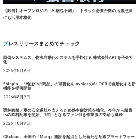
【独自】オープンロジの「AI梱包予測」、トラック必要台数の迅速把握
にも活用本格化
プレスリリースまとめてチェック
両備システムズ、物流自動化システムを手掛ける 株式会社APTを子会社
化
2026年8月9日
Shippio、「輸送中の商品」の可視化をInvoiceのAI-OCRで自動化する新
機能を提供開始
2026年8月9日
栗林商船／夏の安全運航を支えるため熱中症対策を強化。今年から船員
への飲料配布を開始、4年目となるファン付き作業服の支給も継続
2026年8月9日
CBcloud、全国の「Marq」施設を起点とした新たな配送プラットフォー