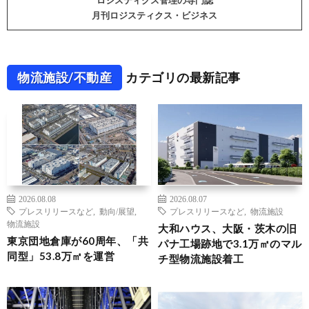
月刊ロジスティクス・ビジネス
物流施設/不動産
カテゴリの最新記事
2026.08.08
2026.08.07
プレスリリースなど
,
動向/展望
,
プレスリリースなど
,
物流施設
物流施設
大和ハウス、大阪・茨木の旧
東京団地倉庫が60周年、「共
パナ工場跡地で3.1万㎡のマル
同型」53.8万㎡を運営
チ型物流施設着工