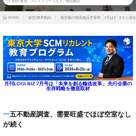
動向/展望
,
プレスリリースなど
,
物流施設
経営/業界動向
東京圏の物流施設空室率、1月は0・2％と過
HOME
月刊LOGI-BIZ 7月号は「未来を創る輸送改革」 先行企業の
生存戦略を徹底取材
一五不動産調査、需要旺盛でほぼ空室なし
が続く