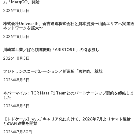
ム「MarqGO」開始
2026年8月5日
株式会社Univearth、倉吉運送株式会社と資本提携〜山陰エリアへ実運送
ネットワークを拡大〜
2026年8月5日
川崎重工業／ばら積運搬船「ARISTOS II」の引き渡し
2026年8月5日
フジトランスコーポレーション／新造船「蓉翔丸」就航
2026年8月5日
ネバーマイル：TGR Haas F1 Teamとのパートナーシップ契約を締結しま
した
2026年8月5日
【トドケール】マルチキャリア化に向けて、2026年7月よりヤマト運輸
とのAPI連携を開始
2026年7月30日