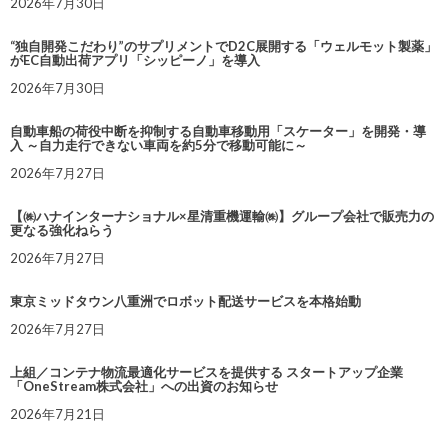
2026年7月30日
“独自開発こだわり”のサプリメントでD2C展開する「ウェルモット製薬」
がEC自動出荷アプリ「シッピーノ」を導入
2026年7月30日
自動車船の荷役中断を抑制する自動車移動用「スケーター」を開発・導
入 ～自力走行できない車両を約5分で移動可能に～
2026年7月27日
【㈱ハナインターナショナル×星清重機運輸㈱】グループ会社で販売力の
更なる強化ねらう
2026年7月27日
東京ミッドタウン八重洲でロボット配送サービスを本格始動
2026年7月27日
上組／コンテナ物流最適化サービスを提供する スタートアップ企業
「OneStream株式会社」への出資のお知らせ
2026年7月21日