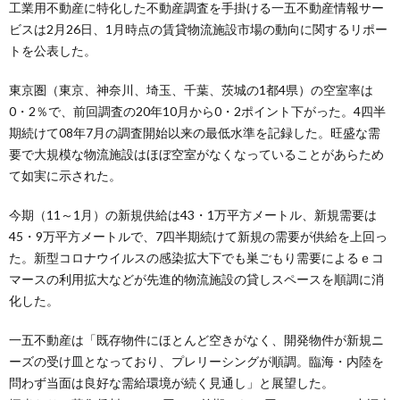
工業用不動産に特化した不動産調査を手掛ける一五不動産情報サー
ビスは2月26日、1月時点の賃貸物流施設市場の動向に関するリポー
トを公表した。
東京圏（東京、神奈川、埼玉、千葉、茨城の1都4県）の空室率は
0・2％で、前回調査の20年10月から0・2ポイント下がった。4四半
期続けて08年7月の調査開始以来の最低水準を記録した。旺盛な需
要で大規模な物流施設はほぼ空室がなくなっていることがあらため
て如実に示された。
今期（11～1月）の新規供給は43・1万平方メートル、新規需要は
45・9万平方メートルで、7四半期続けて新規の需要が供給を上回っ
た。新型コロナウイルスの感染拡大下でも巣ごもり需要によるｅコ
マースの利用拡大などが先進的物流施設の貸しスペースを順調に消
化した。
一五不動産は「既存物件にほとんど空きがなく、開発物件が新規ニ
ーズの受け皿となっており、プレリーシングが順調。臨海・内陸を
問わず当面は良好な需給環境が続く見通し」と展望した。