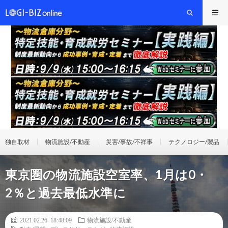
独自取材
物流施設/不動産
災害/事故/不祥事
テクノロジー/製品
東京圏の物流施設空室率、1月は0・
2％と過去最低水準に
2021.02.26 18:48:09
物流施設/不動産