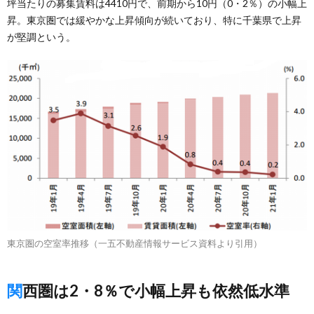
坪当たりの募集賃料は4410円で、前期から10円（0・2％）の小幅上
昇。東京圏では緩やかな上昇傾向が続いており、特に千葉県で上昇
が堅調という。
東京圏の空室率推移（一五不動産情報サービス資料より引用）
関西圏は2・8％で小幅上昇も依然低水準