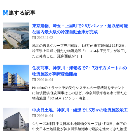
関連する記事
東京建物、埼玉・上里町で2.8万パレット超収納可能
な国内最大級の冷凍自動倉庫が完成
2022.11.02
地元の吉見グループ専用施設、1.6万㎡ 東京建物は11月2日、
埼玉県上里町で新たな物流施設「T-LOGI本庄児玉」が竣工し
たと発表した。 延床面積が1[…]
住友商事、神奈川・海老名で7・7万平方メートルの
物流施設が満床稼働開始
2020.04.04
Hacobuのトラック予約受付システムの一部機能をテナント
に無償提供 住友商事はこのほど、神奈川県海老名市で新たな
物流施設「SOSiLA（ソシラ）海老[…]
中央日土地、神奈川・綾瀬で1.5万㎡の物流施設竣工
2026.04.04
シリーズ3棟目 中央日本土地建物グループは4月3日、傘下の
中央日本土地建物が神奈川県綾瀬市で建設を進めてきた物流