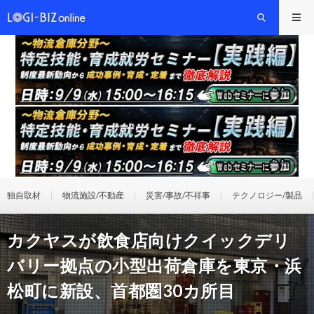
独自取材
物流施設/不動産
災害/事故/不祥事
テクノロジー/製品
カクヤスが飲食店向けクイックデリ
バリー拠点の小型出荷倉庫を東京・浜
松町に新設、首都圏30カ所目