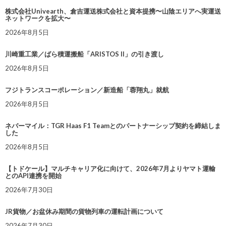
株式会社Univearth、倉吉運送株式会社と資本提携〜山陰エリアへ実運送
ネットワークを拡大〜
2026年8月5日
川崎重工業／ばら積運搬船「ARISTOS II」の引き渡し
2026年8月5日
フジトランスコーポレーション／新造船「蓉翔丸」就航
2026年8月5日
ネバーマイル：TGR Haas F1 Teamとのパートナーシップ契約を締結しま
した
2026年8月5日
【トドケール】マルチキャリア化に向けて、2026年7月よりヤマト運輸
とのAPI連携を開始
2026年7月30日
JR貨物／お盆休み期間の貨物列車の運転計画について
2026年7月30日