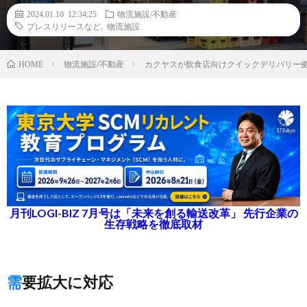
2024.01.10 12:34:25
物流施設/不動産
プレスリリースなど
,
物流施設
物流施設/不動産
カクヤスが飲食店向けクイックデリバリー拠
HOME
月刊LOGI-BIZ 7月号は「未来を創る輸送改革」 先行企業の
生存戦略を徹底取材
需要拡大に対応