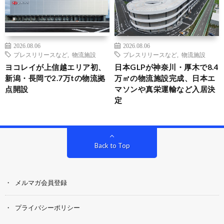
2026.08.06
2026.08.06
プレスリリースなど
,
物流施設
プレスリリースなど
,
物流施設
ヨコレイが上信越エリア初、
日本GLPが神奈川・厚木で8.4
新潟・長岡で2.7万tの物流拠
万㎡の物流施設完成、日本エ
点開設
マソンや真栄運輸など入居決
定
Back to Top
メルマガ会員登録
プライバシーポリシー