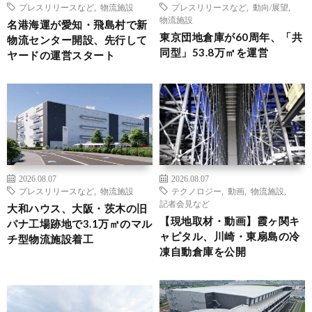
プレスリリースなど
,
物流施設
プレスリリースなど
,
動向/展望
,
物流施設
名港海運が愛知・飛島村で新
東京団地倉庫が60周年、「共
物流センター開設、先行して
同型」53.8万㎡を運営
ヤードの運営スタート
2026.08.07
2026.08.07
プレスリリースなど
,
物流施設
テクノロジー
,
動画
,
物流施設
,
記者会見など
大和ハウス、大阪・茨木の旧
【現地取材・動画】霞ヶ関キ
パナ工場跡地で3.1万㎡のマル
ャピタル、川崎・東扇島の冷
チ型物流施設着工
凍自動倉庫を公開