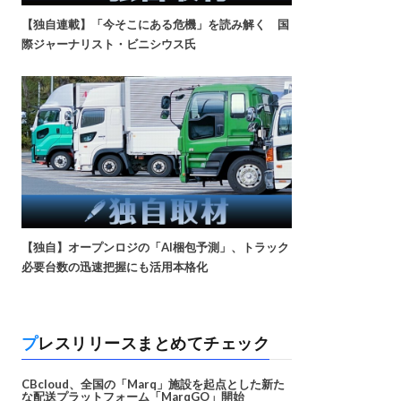
【独自連載】「今そこにある危機」を読み解く 国
際ジャーナリスト・ビニシウス氏
【独自】オープンロジの「AI梱包予測」、トラック
必要台数の迅速把握にも活用本格化
プレスリリースまとめてチェック
CBcloud、全国の「Marq」施設を起点とした新た
な配送プラットフォーム「MarqGO」開始