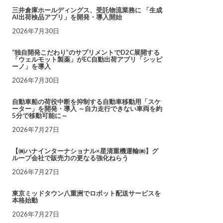
三井倉庫ホールディングス、受託物流業務に 「生成
AI出荷検品アプリ」を開発・導入開始
2026年7月30日
“独自開発こだわり”のサプリメントでD2C展開する
「ウェルモット製薬」がEC自動出荷アプリ「シッピ
ーノ」を導入
2026年7月30日
自動車船の荷役中断を抑制する自動車移動用「スケ
ーター」を開発・導入 ～自力走行できない車両を約
5分で移動可能に～
2026年7月27日
【㈱ハナインターナショナル×星清重機運輸㈱】グ
ループ会社で販売力の更なる強化ねらう
2026年7月27日
東京ミッドタウン八重洲でロボット配送サービスを
本格始動
2026年7月27日