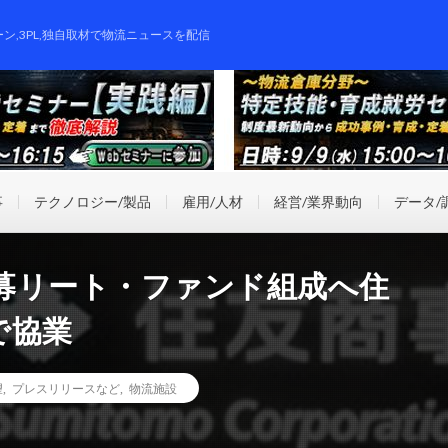
ーン,3PL,独自取材で物流ニュースを配信
事
テクノロジー/製品
雇用/人材
経営/業界動向
データ/
募リート・ファンド組成へ住
で協業
望
,
プレスリリースなど
,
物流施設