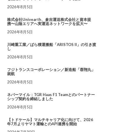
2026年8月5日
株式会社Univearth、倉吉運送株式会社と資本提
携〜山陰エリアへ実運送ネットワークを拡大〜
2026年8月5日
川崎重工業／ばら積運搬船「ARISTOS II」の引き渡
し
2026年8月5日
フジトランスコーポレーション／新造船「蓉翔丸」
就航
2026年8月5日
ネバーマイル：TGR Haas F1 Teamとのパートナー
シップ契約を締結しました
2026年8月5日
【トドケール】マルチキャリア化に向けて、2026
年7月よりヤマト運輸とのAPI連携を開始
2026年7月30日