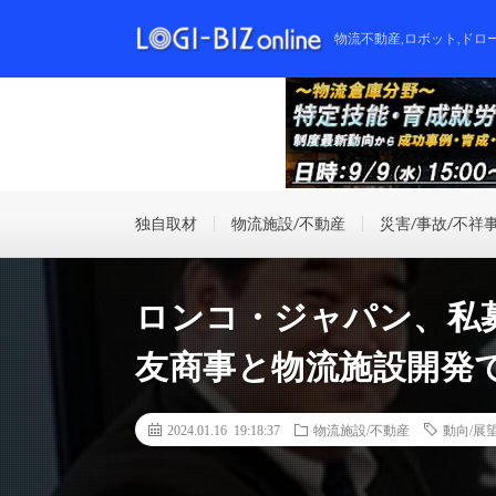
物流不動産,ロボット,ドロ
独自取材
物流施設/不動産
災害/事故/不祥
ロンコ・ジャパン、私
友商事と物流施設開発
2024.01.16 19:18:37
物流施設/不動産
動向/展