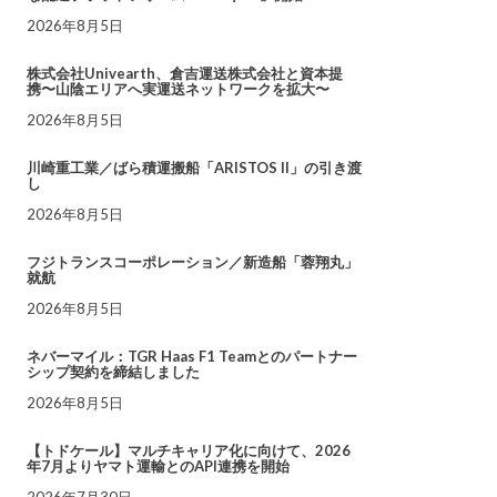
2026年8月5日
株式会社Univearth、倉吉運送株式会社と資本提
携〜山陰エリアへ実運送ネットワークを拡大〜
2026年8月5日
川崎重工業／ばら積運搬船「ARISTOS II」の引き渡
し
2026年8月5日
フジトランスコーポレーション／新造船「蓉翔丸」
就航
2026年8月5日
ネバーマイル：TGR Haas F1 Teamとのパートナー
シップ契約を締結しました
2026年8月5日
【トドケール】マルチキャリア化に向けて、2026
年7月よりヤマト運輸とのAPI連携を開始
2026年7月30日