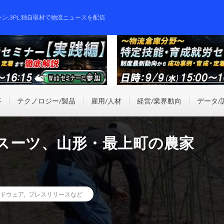
ーン,3PL,独自取材で物流ニュースを配信
事
テクノロジー/製品
雇用/人材
経営/業界動向
データ/
スーツ、山形・最上町の農家
ドウェア
,
プレスリリースなど