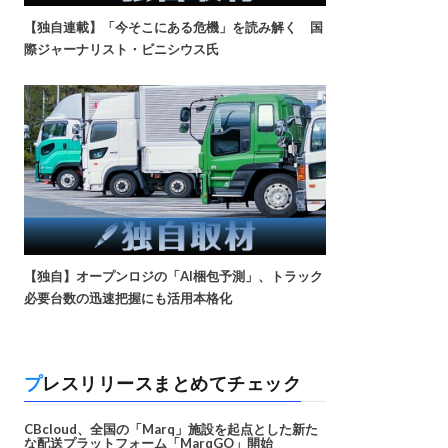
【独自連載】「今そこにある危機」を読み解く 国
際ジャーナリスト・ビニシウス氏
【独自】オープンロジの「AI梱包予測」、トラック
必要台数の迅速把握にも活用本格化
プレスリリースまとめてチェック
CBcloud、全国の「Marq」施設を起点とした新た
な配送プラットフォーム「MarqGO」開始