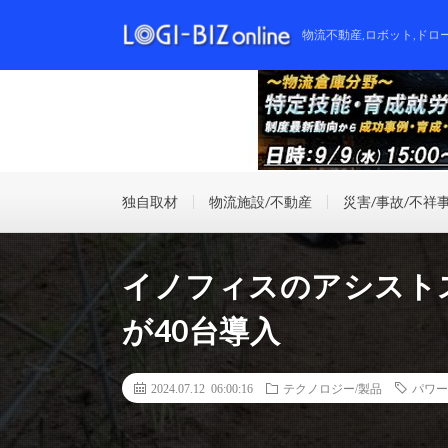
物流不動産,ロボット,ドロ
独自取材
物流施設/不動産
災害/事故/不祥
イノフィスのアシスト
が40台導入
2024.07.12 06:00:16
テクノロジー/製品
パワー