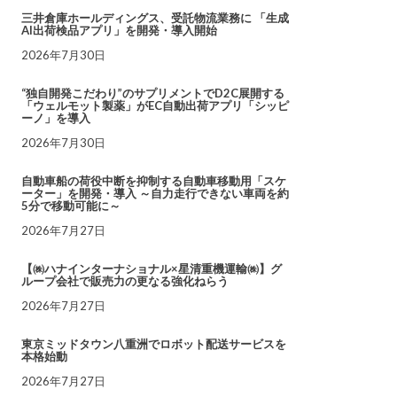
三井倉庫ホールディングス、受託物流業務に 「生成
AI出荷検品アプリ」を開発・導入開始
2026年7月30日
“独自開発こだわり”のサプリメントでD2C展開する
「ウェルモット製薬」がEC自動出荷アプリ「シッピ
ーノ」を導入
2026年7月30日
自動車船の荷役中断を抑制する自動車移動用「スケ
ーター」を開発・導入 ～自力走行できない車両を約
5分で移動可能に～
2026年7月27日
【㈱ハナインターナショナル×星清重機運輸㈱】グ
ループ会社で販売力の更なる強化ねらう
2026年7月27日
東京ミッドタウン八重洲でロボット配送サービスを
本格始動
2026年7月27日