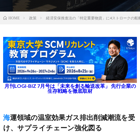
政策
経済安保推進法の「特定重要物資」に4ストロークの船
HOME
月刊LOGI-BIZ 7月号は「未来を創る輸送改革」 先行企業の
生存戦略を徹底取材
海運領域の温室効果ガス排出削減潮流を受
け、サプライチェーン強化図る