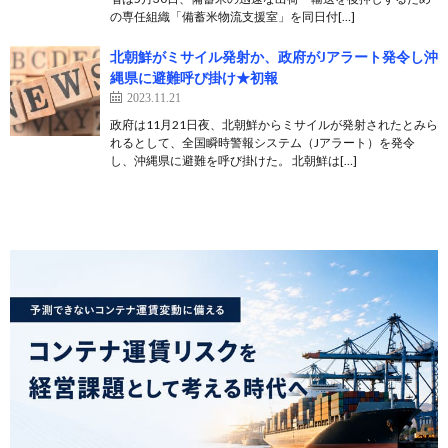
の専任組織「備蓄米物流支援室」を同日付[…]
北朝鮮がミサイル発射か、政府がJアラート発令し沖
縄県に避難呼び掛け★初報
2023.11.21
政府は11月21日夜、北朝鮮からミサイルが発射されたとみら
れるとして、全国瞬時警報システム（Jアラート）を発令
し、沖縄県に避難を呼び掛けた。 北朝鮮は[…]