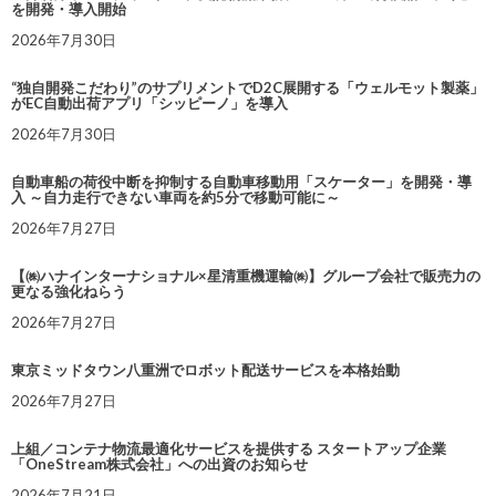
を開発・導入開始
2026年7月30日
“独自開発こだわり”のサプリメントでD2C展開する「ウェルモット製薬」
がEC自動出荷アプリ「シッピーノ」を導入
2026年7月30日
自動車船の荷役中断を抑制する自動車移動用「スケーター」を開発・導
入 ～自力走行できない車両を約5分で移動可能に～
2026年7月27日
【㈱ハナインターナショナル×星清重機運輸㈱】グループ会社で販売力の
更なる強化ねらう
2026年7月27日
東京ミッドタウン八重洲でロボット配送サービスを本格始動
2026年7月27日
上組／コンテナ物流最適化サービスを提供する スタートアップ企業
「OneStream株式会社」への出資のお知らせ
2026年7月21日