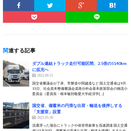
関連する記事
ダブル連結トラック走行可能区間、2.5倍の5140km
に拡充へ
2022.09.15
国交省審議会が了承、常磐道や関越道など 国土交通省は9月
15日、社会資本整備審議会道路分科会基本政策部会の物流小
委員会（委員長・根本敏則敬愛大学経済学[…]
国交省、備蓄米の円滑な出荷・輸送を後押しする
「支援室」設置
2025.05.30
流通滞った場合にトラックや保管用倉庫を迅速調達 国土交通
省は5月30日、備蓄米の迅速な出荷・輸送を後押しするため