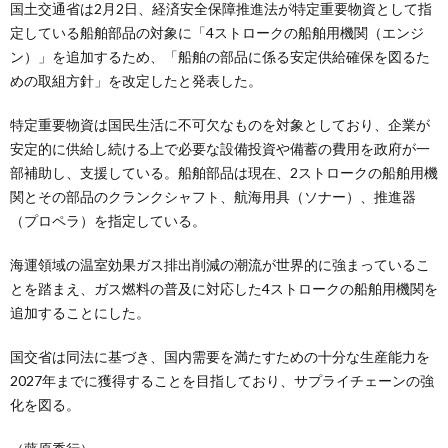
国土交通省は2月2日、経済安全保障推進法が特定重要物資として指
定している船舶部品の対象に「4ストロークの船舶用機関（エンジ
ン）」を追加するため、「船舶の部品に係る安定供給確保を図るた
めの取組方針」を改定したと発表した。
特定重要物資は国民生活に不可欠なものを対象としており、企業が
安定的に供給し続ける上で必要な設備投資や備蓄の費用を政府が一
部補助し、支援している。船舶部品は現在、2ストロークの船舶用機
関とその部品のクランクシャフト、航海用具（ソナー）、推進器
（プロペラ）を指定している。
海運領域の温室効果ガス排出削減の潮流が世界的に強まっているこ
とを踏まえ、ガス燃料の普及に対応した4ストロークの船舶用機関を
追加することにした。
国交省は同法に基づき、国内需要を満たすための十分な生産能力を
2027年までに獲得することを目指しており、サプライチェーンの強
化を図る。