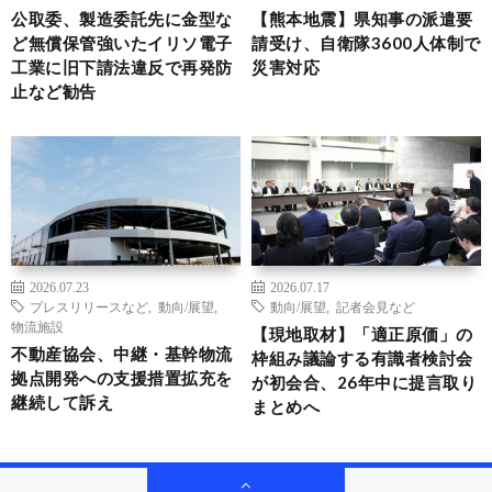
公取委、製造委託先に金型な
【熊本地震】県知事の派遣要
ど無償保管強いたイリソ電子
請受け、自衛隊3600人体制で
工業に旧下請法違反で再発防
災害対応
止など勧告
2026.07.23
2026.07.17
プレスリリースなど
,
動向/展望
,
動向/展望
,
記者会見など
物流施設
【現地取材】「適正原価」の
不動産協会、中継・基幹物流
枠組み議論する有識者検討会
拠点開発への支援措置拡充を
が初会合、26年中に提言取り
継続して訴え
まとめへ