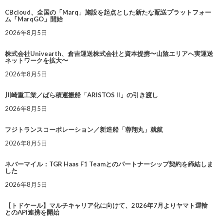
CBcloud、全国の「Marq」施設を起点とした新たな配送プラットフォー
ム「MarqGO」開始
2026年8月5日
株式会社Univearth、倉吉運送株式会社と資本提携〜山陰エリアへ実運送
ネットワークを拡大〜
2026年8月5日
川崎重工業／ばら積運搬船「ARISTOS II」の引き渡し
2026年8月5日
フジトランスコーポレーション／新造船「蓉翔丸」就航
2026年8月5日
ネバーマイル：TGR Haas F1 Teamとのパートナーシップ契約を締結しま
した
2026年8月5日
【トドケール】マルチキャリア化に向けて、2026年7月よりヤマト運輸
とのAPI連携を開始