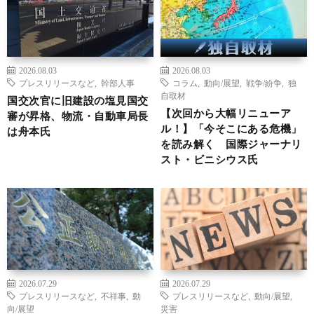
2026.08.03
2026.08.03
プレスリリースなど
,
幹部人事
コラム
,
動向/展望
,
戦争/紛争
,
独
自取材
国交次官に旧建設の塩見国交
【次回から大幅リニューア
審が昇格、物流・自動車局長
ル！】「今そこにある危機」
は舟本氏
を読み解く 国際ジャーナリ
スト・ビニシウス氏
2026.07.29
2026.07.29
プレスリリースなど
,
不祥事
,
動
プレスリリースなど
,
動向/展望
,
向/展望
災害