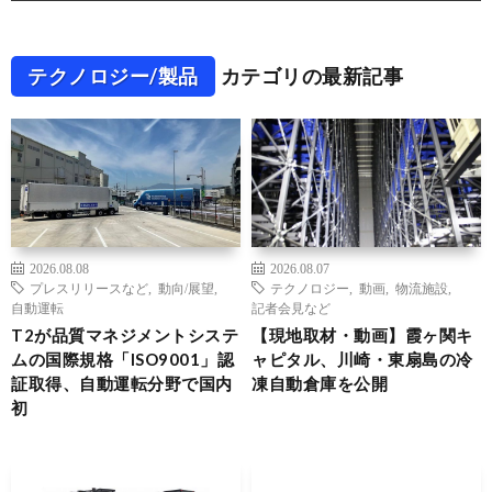
テクノロジー/製品
カテゴリの最新記事
2026.08.08
2026.08.07
プレスリリースなど
,
動向/展望
,
テクノロジー
,
動画
,
物流施設
,
自動運転
記者会見など
T2が品質マネジメントシステ
【現地取材・動画】霞ヶ関キ
ムの国際規格「ISO9001」認
ャピタル、川崎・東扇島の冷
証取得、自動運転分野で国内
凍自動倉庫を公開
初