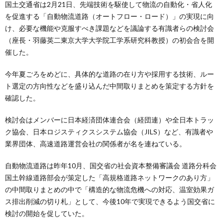
国土交通省は2月21日、先端技術を駆使して物流の自動化・省人化
を促進する「自動物流道路（オートフロー・ロード）」の実現に向
け、必要な機能や克服すべき課題などを議論する有識者らの検討会
（座長・羽藤英二東京大学大学院工学系研究科教授）の初会合を開
催した。
今年夏ごろをめどに、具体的な道路の在り方や採用する技術、ルー
ト選定の方向性などを盛り込んだ中間取りまとめを策定する方針を
確認した。
検討会はメンバーに日本経済団体連合会（経団連）や全日本トラッ
ク協会、日本ロジスティクスシステム協会（JILS）など、有識者や
業界団体、高速道路運営会社の関係者が名を連ねている。
自動物流道路は昨年10月、国交省の社会資本整備審議会 道路分科会
国土幹線道路部会が策定した「高規格道路ネットワークのあり方」
の中間取りまとめの中で「構造的な物流危機への対応、温室効果ガ
ス排出削減の切り札」として、今後10年で実現できるよう国交省に
検討の開始を促していた。