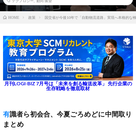
テクノロジー
,
動向/展望
政策
国交省が今後10年で「自動物流道路」実現へ本格的な
HOME
月刊LOGI-BIZ 7月号は「未来を創る輸送改革」 先行企業の
生存戦略を徹底取材
有識者ら初会合、今夏ごろめどに中間取り
まとめ