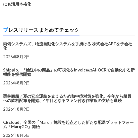
にも活用本格化
プレスリリースまとめてチェック
両備システムズ、物流自動化システムを手掛ける 株式会社APTを子会社
化
2026年8月9日
Shippio、「輸送中の商品」の可視化をInvoiceのAI-OCRで自動化する新
機能を提供開始
2026年8月9日
栗林商船／夏の安全運航を支えるため熱中症対策を強化。今年から船員
への飲料配布を開始、4年目となるファン付き作業服の支給も継続
2026年8月9日
CBcloud、全国の「Marq」施設を起点とした新たな配送プラットフォー
ム「MarqGO」開始
2026年8月5日