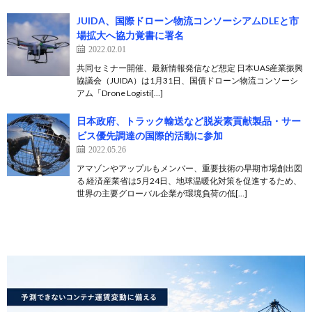
JUIDA、国際ドローン物流コンソーシアムDLEと市
場拡大へ協力覚書に署名
2022.02.01
共同セミナー開催、最新情報発信など想定 日本UAS産業振興
協議会（JUIDA）は1月31日、国債ドローン物流コンソーシ
アム「Drone Logisti[…]
日本政府、トラック輸送など脱炭素貢献製品・サー
ビス優先調達の国際的活動に参加
2022.05.26
アマゾンやアップルもメンバー、重要技術の早期市場創出図
る 経済産業省は5月24日、地球温暖化対策を促進するため、
世界の主要グローバル企業が環境負荷の低[…]