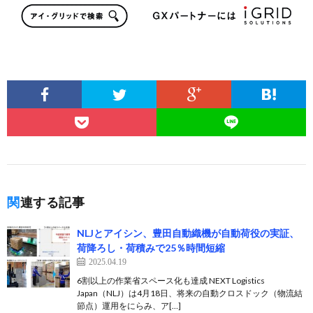
関連する記事
NLJとアイシン、豊田自動織機が自動荷役の実証、
荷降ろし・荷積みで25％時間短縮
2025.04.19
6割以上の作業省スペース化も達成 NEXT Logistics
Japan（NLJ）は4月18日、将来の自動クロスドック（物流結
節点）運用をにらみ、ア[…]