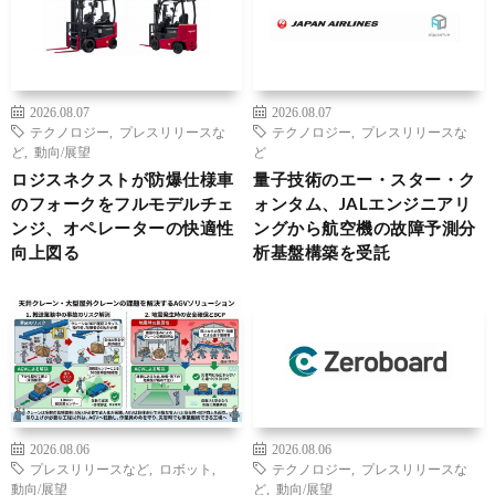
2026.08.07
2026.08.07
テクノロジー
,
プレスリリースな
テクノロジー
,
プレスリリースな
ど
,
動向/展望
ど
ロジスネクストが防爆仕様車
量子技術のエー・スター・ク
のフォークをフルモデルチェ
ォンタム、JALエンジニアリ
ンジ、オペレーターの快適性
ングから航空機の故障予測分
向上図る
析基盤構築を受託
2026.08.06
2026.08.06
プレスリリースなど
,
ロボット
,
テクノロジー
,
プレスリリースな
動向/展望
ど
,
動向/展望