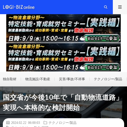
独自取材
物流施設/不動産
災害/事故/不祥事
テクノロジー/製品
国交省が今後10年で「自動物流道路」
実現へ本格的な検討開始
2024.02.22 06:00:03
テクノロジー/製品