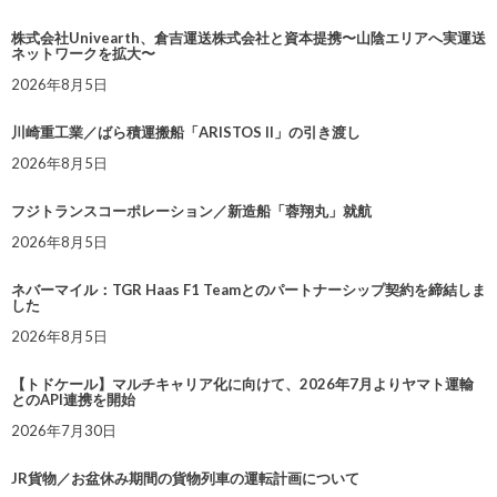
株式会社Univearth、倉吉運送株式会社と資本提携〜山陰エリアへ実運送
ネットワークを拡大〜
2026年8月5日
川崎重工業／ばら積運搬船「ARISTOS II」の引き渡し
2026年8月5日
フジトランスコーポレーション／新造船「蓉翔丸」就航
2026年8月5日
ネバーマイル：TGR Haas F1 Teamとのパートナーシップ契約を締結しま
した
2026年8月5日
【トドケール】マルチキャリア化に向けて、2026年7月よりヤマト運輸
とのAPI連携を開始
2026年7月30日
JR貨物／お盆休み期間の貨物列車の運転計画について