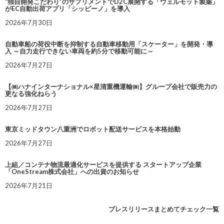
“独自開発こだわり”のサプリメントでD2C展開する「ウェルモット製薬」
がEC自動出荷アプリ「シッピーノ」を導入
2026年7月30日
自動車船の荷役中断を抑制する自動車移動用「スケーター」を開発・導
入 ～自力走行できない車両を約5分で移動可能に～
2026年7月27日
【㈱ハナインターナショナル×星清重機運輸㈱】グループ会社で販売力の
更なる強化ねらう
2026年7月27日
東京ミッドタウン八重洲でロボット配送サービスを本格始動
2026年7月27日
上組／コンテナ物流最適化サービスを提供する スタートアップ企業
「OneStream株式会社」への出資のお知らせ
2026年7月21日
プレスリリースまとめてチェック一覧