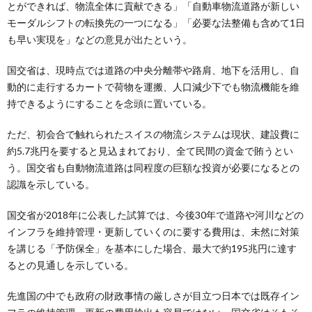
とができれば、物流全体に貢献できる」「自動車物流道路が新しい
モーダルシフトの転換先の一つになる」「必要な法整備も含めて1日
も早い実現を」などの意見が出たという。
国交省は、現時点では道路の中央分離帯や路肩、地下を活用し、自
動的に走行するカートで荷物を運搬、人口減少下でも物流機能を維
持できるようにすることを念頭に置いている。
ただ、初会合で触れられたスイスの物流システムは現状、建設費に
約5.7兆円を要すると見込まれており、全て民間の資金で賄うとい
う。国交省も自動物流道路は同程度の巨額な投資が必要になるとの
認識を示している。
国交省が2018年に公表した試算では、今後30年で道路や河川などの
インフラを維持管理・更新していくのに要する費用は、未然に対策
を講じる「予防保全」を基本にした場合、最大で約195兆円に達す
るとの見通しを示している。
先進国の中でも政府の財政事情の厳しさが目立つ日本では既存イン