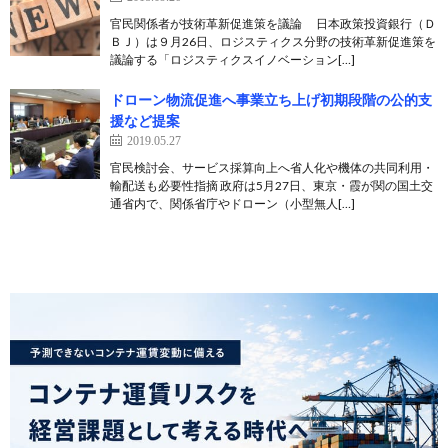
官民関係者が技術革新促進策を議論 日本政策投資銀行（Ｄ
ＢＪ）は９月26日、ロジスティクス分野の技術革新促進策を
議論する「ロジスティクスイノベーション[…]
ドローン物流促進へ事業立ち上げ初期段階の公的支
援など提案
2019.05.27
官民検討会、サービス採算向上へ省人化や機体の共同利用・
輸配送も必要性指摘 政府は5月27日、東京・霞が関の国土交
通省内で、関係省庁やドローン（小型無人[…]