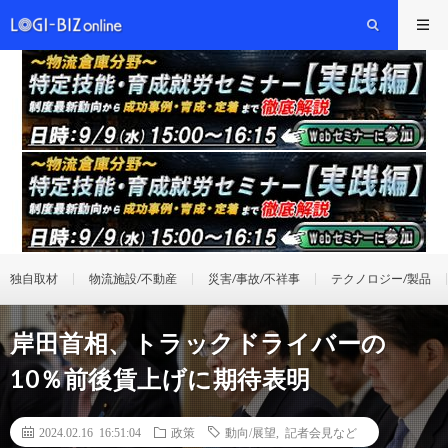
独自取材
物流施設/不動産
災害/事故/不祥事
テクノロジー/製品
岸田首相、トラックドライバーの
10％前後賃上げに期待表明
2024.02.16 16:51:04
政策
動向/展望
,
記者会見など