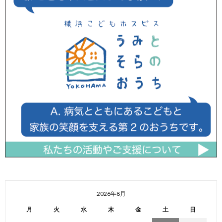
2026年8月
月
火
水
木
金
土
日