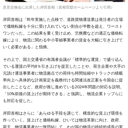
意見交換会に出席した岸田首相（首相官邸ホームページより引用）
岸田首相は「昨年実施した点検で、道路貨物運送業は発注者の立場
で価格転嫁を十分に受け入れていない割合が半数を超え、ワースト
ワンだった。この結果を重く受け止め、労務費などの適正な価格転
嫁により、物流に関わる中小零細事業者の賃金を大幅に引き上げて
いく必要がある」と指摘。
その上で、国土交通省の有識者会議が「標準的な運賃」で盛り込ん
でいる運賃の平均8％引き上げを提言したことや、荷主企業や大手の
元請け運送事業者に物流拠点での荷待ち時間短縮やトラックの積載
率向上へ具体的な計画策定を義務付ける関連法改正案を今国会に提
出したことなど、政府が推し進めている2024年問題の対応を説明。
「10%前後の賃上げが期待できる」と強調し、物流企業トップらに
も対応を促した。
岸田首相はさらに「あらゆる手段を講じて、構造的な賃上げ環境を
作っていく。賃上げと価格転嫁、ひいては物流革新に向け、政府、
荷主、物流事業者が一致団結して、わが国の物流の持続的成長の実