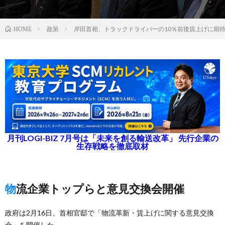
政策
岸田首相、トラックドライバーの10％前後賃上げに期
HOME
月刊LOGI-BIZ 7月号は「未来を創る輸送改革」 先行企業の
生存戦略を徹底取材
物流企業トップらと意見交換会開催
政府は2月16日、首相官邸で「物流革新・賃上げに関する意見交換
会」を開催した。