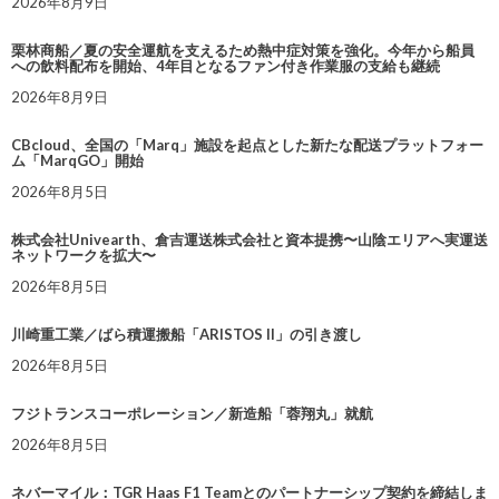
2026年8月9日
栗林商船／夏の安全運航を支えるため熱中症対策を強化。今年から船員
への飲料配布を開始、4年目となるファン付き作業服の支給も継続
2026年8月9日
CBcloud、全国の「Marq」施設を起点とした新たな配送プラットフォー
ム「MarqGO」開始
2026年8月5日
株式会社Univearth、倉吉運送株式会社と資本提携〜山陰エリアへ実運送
ネットワークを拡大〜
2026年8月5日
川崎重工業／ばら積運搬船「ARISTOS II」の引き渡し
2026年8月5日
フジトランスコーポレーション／新造船「蓉翔丸」就航
2026年8月5日
ネバーマイル：TGR Haas F1 Teamとのパートナーシップ契約を締結しま