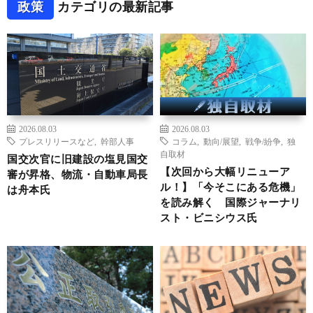
政策
カテゴリの最新記事
2026.08.03
2026.08.03
プレスリリースなど
,
幹部人事
コラム
,
動向/展望
,
戦争/紛争
,
独
自取材
国交次官に旧建設の塩見国交
【次回から大幅リニューア
審が昇格、物流・自動車局長
ル！】「今そこにある危機」
は舟本氏
を読み解く 国際ジャーナリ
スト・ビニシウス氏