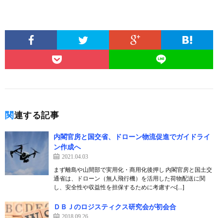
関連する記事
内閣官房と国交省、ドローン物流促進でガイドライ
ン作成へ
2021.04.03
まず離島や山間部で実用化・商用化後押し 内閣官房と国土交
通省は、ドローン（無人飛行機）を活用した荷物配送に関
し、安全性や収益性を担保するために考慮すべ[…]
ＤＢＪのロジスティクス研究会が初会合
2018.09.26