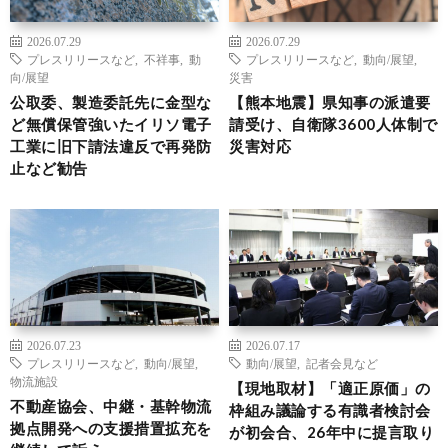
2026.07.29
2026.07.29
プレスリリースなど
,
不祥事
,
動
プレスリリースなど
,
動向/展望
,
向/展望
災害
公取委、製造委託先に金型な
【熊本地震】県知事の派遣要
ど無償保管強いたイリソ電子
請受け、自衛隊3600人体制で
工業に旧下請法違反で再発防
災害対応
止など勧告
2026.07.23
2026.07.17
プレスリリースなど
,
動向/展望
,
動向/展望
,
記者会見など
物流施設
【現地取材】「適正原価」の
不動産協会、中継・基幹物流
枠組み議論する有識者検討会
拠点開発への支援措置拡充を
が初会合、26年中に提言取り