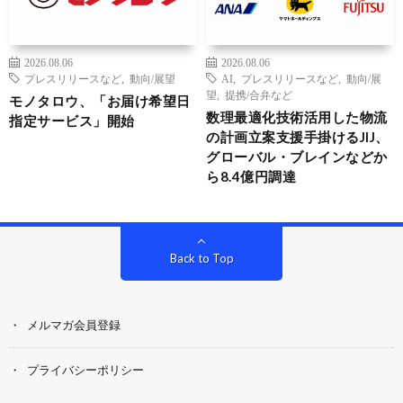
2026.08.06
2026.08.06
プレスリリースなど
,
動向/展望
AI
,
プレスリリースなど
,
動向/展
望
,
提携/合弁など
モノタロウ、「お届け希望日
数理最適化技術活用した物流
指定サービス」開始
の計画立案支援手掛けるJIJ、
グローバル・ブレインなどか
ら8.4億円調達
Back to Top
メルマガ会員登録
プライバシーポリシー