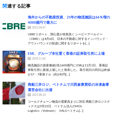
関連する記事
海外からの不動産投資、21年の物流施設は66％増の
4000億円で最大に
2022.04.07
CBREリポート、関心度が依然高く シービーアールイー
（CBRE）は4月6日、日本の不動産に対するインバウンド・
アウトバウンドの投資に関するリポートを[…]
ESR、グループ本社置く香港の証券取引所に上場
2019.11.02
物流施設の資産価値2兆1600億円に ESRは11月1日、香港証
券取引所に新規上場したと発表した。 取引初日の同日は終値
が17・7香港ドル（約245円[…]
商船三井ロジ、ベトナムで川西倉庫買収の冷凍倉庫
運営会社に出資
2025.09.24
コールドチェーン物流の需要高まりに対応 商船三井ロジステ
ィクスは9月22日、ベトナム法人のMOL
Logistics（Vietnam）（MLGベトナム[…]