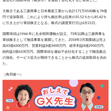
大株主である三菱商事と日本農産工業から合計171万4500株を74億
円で追加取得。これにより持ち株比率は従来の35.52％から85.62％
に引き上がり筆頭株主となる。株式の譲渡実行日は6月21日。
国際埠頭は1966 年に丸全昭和運輸が設立。73年以降は三菱商事を
筆頭株主として物流事業を展開してきた。2018年3月期業績は売上
高43億6300万円、営業利益8億3400万円、経常利益8億2900万円、
純利益5億6100万円。国際埠頭を連結子会社化することで物流拠点
の強化、サービス拡大が期待できることから株式の追加取得を決め
た。
（鳥羽俊一）