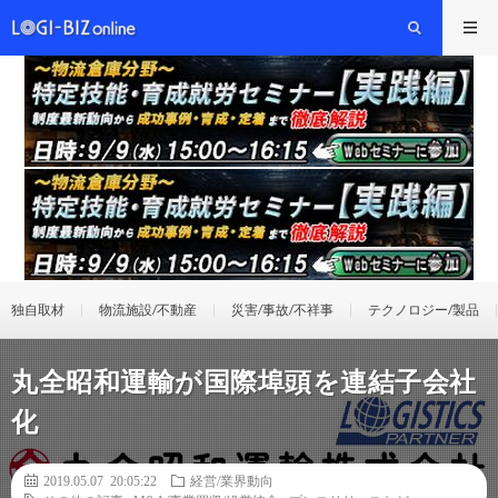
独自取材
物流施設/不動産
災害/事故/不祥事
テクノロジー/製品
丸全昭和運輸が国際埠頭を連結子会社
化
2019.05.07 20:05:22
経営/業界動向