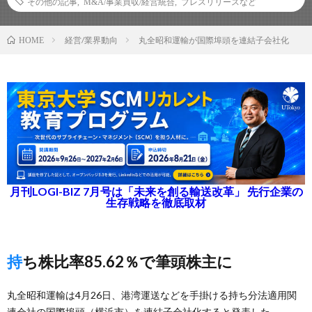
その他の記事
,
M&A/事業買収/経営統合
,
プレスリリースなど
経営/業界動向
丸全昭和運輸が国際埠頭を連結子会社化
HOME
月刊LOGI-BIZ 7月号は「未来を創る輸送改革」 先行企業の
生存戦略を徹底取材
持ち株比率85.62％で筆頭株主に
丸全昭和運輸は4月26日、港湾運送などを手掛ける持ち分法適用関
連会社の国際埠頭（横浜市）を連結子会社化すると発表した。