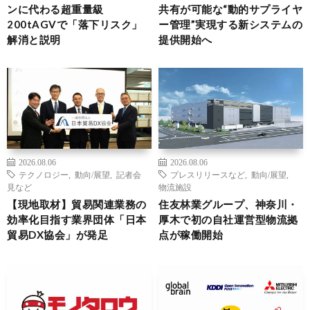
ンに代わる超重量級
共有が可能な“動的サプライヤ
200tAGVで「落下リスク」
ー管理”実現する新システムの
解消と説明
提供開始へ
2026.08.06
2026.08.06
テクノロジー
,
動向/展望
,
記者会
プレスリリースなど
,
動向/展望
,
見など
物流施設
【現地取材】貿易関連業務の
住友林業グループ、神奈川・
効率化目指す業界団体「日本
厚木で初の自社運営型物流拠
貿易DX協会」が発足
点が稼働開始