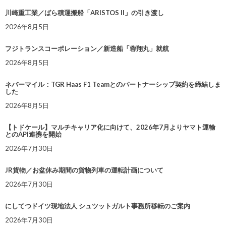
川崎重工業／ばら積運搬船「ARISTOS II」の引き渡し
2026年8月5日
フジトランスコーポレーション／新造船「蓉翔丸」就航
2026年8月5日
ネバーマイル：TGR Haas F1 Teamとのパートナーシップ契約を締結しま
した
2026年8月5日
【トドケール】マルチキャリア化に向けて、2026年7月よりヤマト運輸
とのAPI連携を開始
2026年7月30日
JR貨物／お盆休み期間の貨物列車の運転計画について
2026年7月30日
にしてつドイツ現地法人 シュツットガルト事務所移転のご案内
2026年7月30日