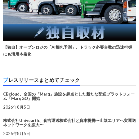
【独自】オープンロジの「AI梱包予測」、トラック必要台数の迅速把握
にも活用本格化
プレスリリースまとめてチェック
CBcloud、全国の「Marq」施設を起点とした新たな配送プラットフォー
ム「MarqGO」開始
2026年8月5日
株式会社Univearth、倉吉運送株式会社と資本提携〜山陰エリアへ実運送
ネットワークを拡大〜
2026年8月5日