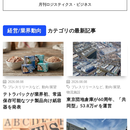
月刊ロジスティクス・ビジネス
経営/業界動向
カテゴリの最新記事
2026.08.08
2026.08.08
プレスリリースなど
,
動向/展望
プレスリリースなど
,
動向/展望
,
物流施設
テトラパックが業界初、常温
東京団地倉庫が60周年、「共
保存可能なツナ製品向け紙容
同型」53.8万㎡を運営
器を発表