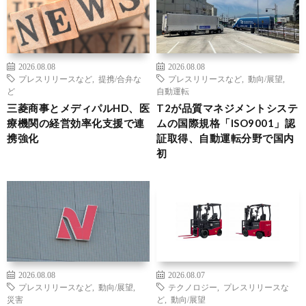
2026.08.08
2026.08.08
プレスリリースなど
,
提携/合弁な
プレスリリースなど
,
動向/展望
,
ど
自動運転
三菱商事とメディパルHD、医
T2が品質マネジメントシステ
療機関の経営効率化支援で連
ムの国際規格「ISO9001」認
携強化
証取得、自動運転分野で国内
初
2026.08.08
2026.08.07
プレスリリースなど
,
動向/展望
,
テクノロジー
,
プレスリリースな
災害
ど
,
動向/展望