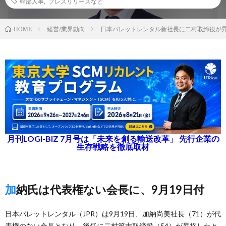
幹部人事
,
プレスリリースなど
経営/業界動向
日本パレットレンタル新社長に二村取締役が昇
HOME
月刊LOGI-BIZ 7月号は「未来を創る輸送改革」 先行企業の
生存戦略を徹底取材
加納氏は代表権ない会長に、9月19日付
日本パレットレンタル（JPR）は9月19日、加納尚美社長（71）が代
表権のない会長となり、後任に二村篤志取締役（54）が昇格したと