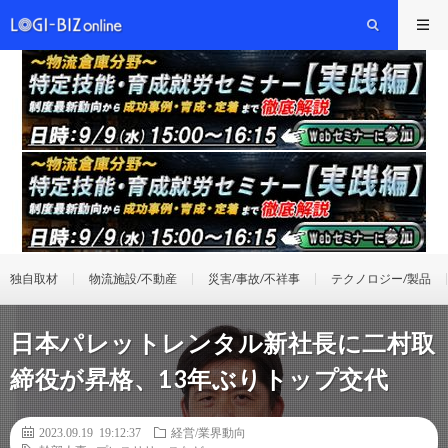
独自取材
物流施設/不動産
災害/事故/不祥事
テクノロジー/製品
日本パレットレンタル新社長に二村取
締役が昇格、13年ぶりトップ交代
2023.09.19 19:12:37
経営/業界動向