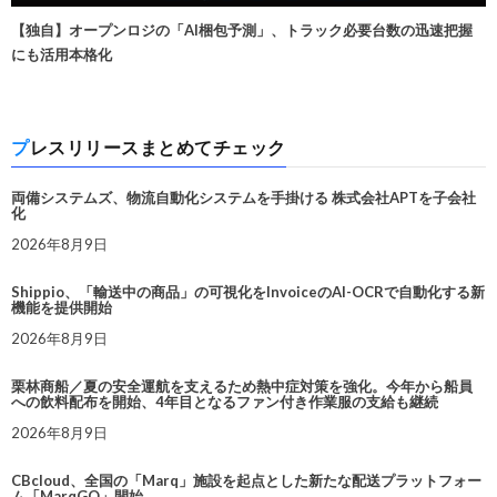
【独自】オープンロジの「AI梱包予測」、トラック必要台数の迅速把握
にも活用本格化
プレスリリースまとめてチェック
両備システムズ、物流自動化システムを手掛ける 株式会社APTを子会社
化
2026年8月9日
Shippio、「輸送中の商品」の可視化をInvoiceのAI-OCRで自動化する新
機能を提供開始
2026年8月9日
栗林商船／夏の安全運航を支えるため熱中症対策を強化。今年から船員
への飲料配布を開始、4年目となるファン付き作業服の支給も継続
2026年8月9日
CBcloud、全国の「Marq」施設を起点とした新たな配送プラットフォー
ム「MarqGO」開始