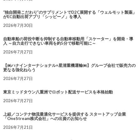
“独自開発こだわり”のサプリメントでD2C展開する「ウェルモット製薬」
がEC自動出荷アプリ「シッピーノ」を導入
2026年7月30日
自動車船の荷役中断を抑制する自動車移動用「スケーター」を開発・導
入 ～自力走行できない車両を約5分で移動可能に～
2026年7月27日
【㈱ハナインターナショナル×星清重機運輸㈱】グループ会社で販売力の
更なる強化ねらう
2026年7月27日
東京ミッドタウン八重洲でロボット配送サービスを本格始動
2026年7月27日
上組／コンテナ物流最適化サービスを提供する スタートアップ企業
「OneStream株式会社」への出資のお知らせ
2026年7月21日