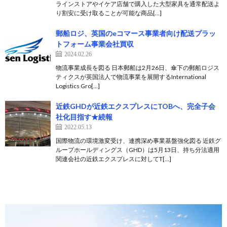
ラインストアやイケア店舗で購入した大型家具を通常配送よ
り割安に受け取ることが可能な商品[…]
郵船ロジ、英国のeコマース事業者向け配送プラッ
トフォーム事業会社買収
2024.02.26
物流事業成長を図る 日本郵船は2月26日、傘下の郵船ロジス
ティクスが英国法人で物流事業を展開するInternational
Logistics Gro[…]
近鉄GHDが近鉄エクスプレスにTOBへ、完全子会
社化目指す★続報
2022.05.13
国際物流の環境激変受け、連携深め事業基盤強化図る 近鉄グ
ループホールディングス（GHD）は5月13日、持ち分法適用
関連会社の近鉄エクスプレスに対してT[…]