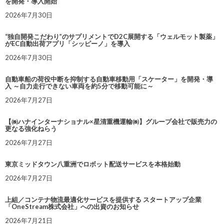
を開発・導入開始
2026年7月30日
“独自開発こだわり”のサプリメントでD2C展開する「ウェルモット製薬」
がEC自動出荷アプリ「シッピーノ」を導入
2026年7月30日
自動車船の荷役中断を抑制する自動車移動用「スケーター」を開発・導
入 ～自力走行できない車両を約5分で移動可能に～
2026年7月27日
【㈱ハナインターナショナル×星清重機運輸㈱】グループ会社で販売力の
更なる強化ねらう
2026年7月27日
東京ミッドタウン八重洲でロボット配送サービスを本格始動
2026年7月27日
上組／コンテナ物流最適化サービスを提供する スタートアップ企業
「OneStream株式会社」への出資のお知らせ
2026年7月21日