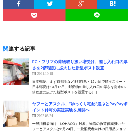
関連する記事
EC・フリマの荷物取り扱い増受け、差し入れ口の厚
さを2倍程度に拡大した新型ポスト設置
2021.10.18
日本郵便、まず首都圏など8都府県・15カ所で順次スタート
日本郵便は10月18日、郵便物の差し入れ口の厚さを従来の2
倍程度に広げた新型ポストを設置する[…]
ヤフーとアスクル、“ゆっくり宅配”選ぶとPayPayポ
イント付与の実証実験を展開へ
2022.08.24
一般消費者向け「LOHACO」対象、物流の負荷低減狙い ヤ
フーとアスクルは8月24日、一般消費者向けの日用品ショッ