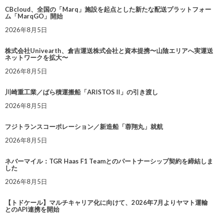
CBcloud、全国の「Marq」施設を起点とした新たな配送プラットフォー
ム「MarqGO」開始
2026年8月5日
株式会社Univearth、倉吉運送株式会社と資本提携〜山陰エリアへ実運送
ネットワークを拡大〜
2026年8月5日
川崎重工業／ばら積運搬船「ARISTOS II」の引き渡し
2026年8月5日
フジトランスコーポレーション／新造船「蓉翔丸」就航
2026年8月5日
ネバーマイル：TGR Haas F1 Teamとのパートナーシップ契約を締結しま
した
2026年8月5日
【トドケール】マルチキャリア化に向けて、2026年7月よりヤマト運輸
とのAPI連携を開始