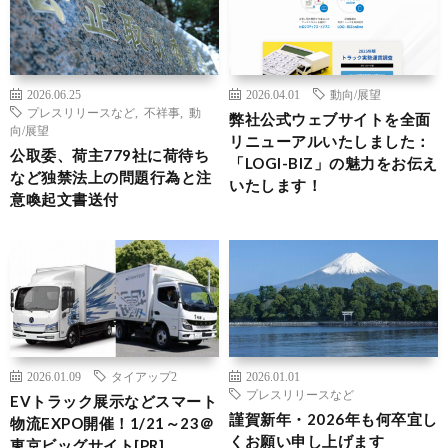
2026.06.25
2026.04.01
動向/展望
プレスリリースなど
,
不祥事
,
動
弊社公式ウェブサイトを全面
向/展望
リニューアルいたしました：
公取委、荷主779社に荷待ち
「LOGI-BIZ」の魅力をお伝え
など独禁法上の問題行為と注
いたします！
意喚起文書送付
2026.01.09
タイアップ2
2026.01.01
プレスリリースなど
EVトラック展示などスマート
謹賀新年・2026年も何卒宜し
物流EXPO開催！1/21～23＠
くお願い申し上げます
東京ビッグサイト[PR]