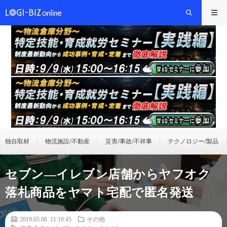
独自取材
物流施設/不動産
災害/事故/不祥事
テクノロジー/製品
セブン―イレブン店舗からヤフオク
落札商品をヤマト宅配で匿名発送
2019.05.08 11:10:45
その他