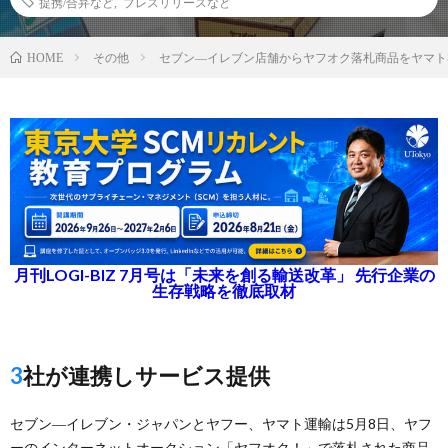
提携/合弁など
,
プレスリリースなど
その他
セブン―イレブン店舗からヤフオク落札商品をヤマト
HOME
月刊LOGI-BIZ 7月号は「未来を創る輸送改革」 先行企業の
生存戦略を徹底取材
3社が連携しサービス提供
セブン―イレブン・ジャパンとヤフー、ヤマト運輸は5月8日、ヤフ
ーのインターネットオークション「ヤフオク！」で落札された商品