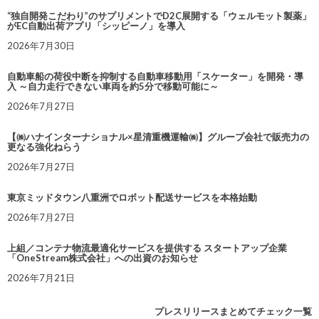
“独自開発こだわり”のサプリメントでD2C展開する「ウェルモット製薬」
がEC自動出荷アプリ「シッピーノ」を導入
2026年7月30日
自動車船の荷役中断を抑制する自動車移動用「スケーター」を開発・導
入 ～自力走行できない車両を約5分で移動可能に～
2026年7月27日
【㈱ハナインターナショナル×星清重機運輸㈱】グループ会社で販売力の
更なる強化ねらう
2026年7月27日
東京ミッドタウン八重洲でロボット配送サービスを本格始動
2026年7月27日
上組／コンテナ物流最適化サービスを提供する スタートアップ企業
「OneStream株式会社」への出資のお知らせ
2026年7月21日
プレスリリースまとめてチェック一覧