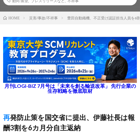
動向/展望
,
プレスリリースなど
,
不祥事
災害/事故/不祥事
豊田自動織機、不正受け認証担当人員を6
HOME
月刊LOGI-BIZ 7月号は「未来を創る輸送改革」 先行企業の
生存戦略を徹底取材
再発防止策を国交省に提出、伊藤社長は報
酬3割を6カ月分自主返納