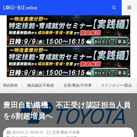
独自取材
物流施設/不動産
災害/事故/不祥事
テクノロジー/製品
豊田自動織機、不正受け認証担当人員
を6割超増員へ
2024.03.25 06:00:33
災害/事故/不祥事