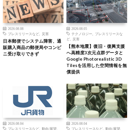
2026.08.08
2026.08.05
プレスリリースなど
,
災害
テクノロジー
,
プレスリリースな
ど
,
災害
日本郵便でシステム障害、通
【熊本地震】復旧・復興支援
販購入商品の郵便局やコンビ
へ高精度3次元点群データと
ニ受け取りできず
Google Photorealistic 3D
Tilesを活用した空間情報を無
償提供
2026.08.04
2026.08.04
プレスリリースなど
,
動向/展望
,
プレスリリースなど
,
動向/展望
,