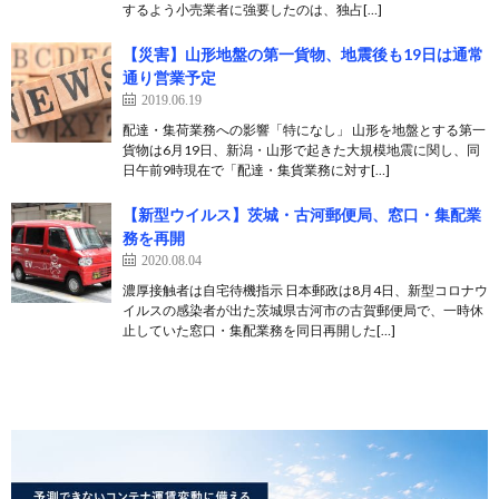
するよう小売業者に強要したのは、独占[…]
【災害】山形地盤の第一貨物、地震後も19日は通常
通り営業予定
2019.06.19
配達・集荷業務への影響「特になし」 山形を地盤とする第一
貨物は6月19日、新潟・山形で起きた大規模地震に関し、同
日午前9時現在で「配達・集貨業務に対す[…]
【新型ウイルス】茨城・古河郵便局、窓口・集配業
務を再開
2020.08.04
濃厚接触者は自宅待機指示 日本郵政は8月4日、新型コロナウ
イルスの感染者が出た茨城県古河市の古賀郵便局で、一時休
止していた窓口・集配業務を同日再開した[…]