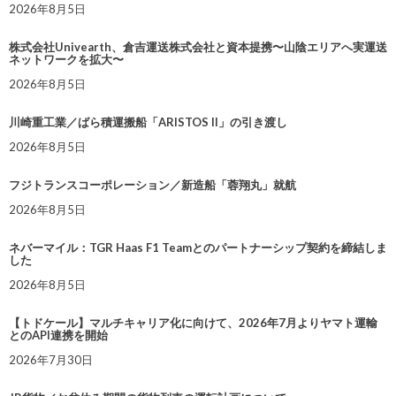
2026年8月5日
株式会社Univearth、倉吉運送株式会社と資本提携〜山陰エリアへ実運送
ネットワークを拡大〜
2026年8月5日
川崎重工業／ばら積運搬船「ARISTOS II」の引き渡し
2026年8月5日
フジトランスコーポレーション／新造船「蓉翔丸」就航
2026年8月5日
ネバーマイル：TGR Haas F1 Teamとのパートナーシップ契約を締結しま
した
2026年8月5日
【トドケール】マルチキャリア化に向けて、2026年7月よりヤマト運輸
とのAPI連携を開始
2026年7月30日