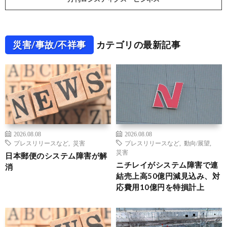
災害/事故/不祥事
カテゴリの最新記事
2026.08.08
2026.08.08
プレスリリースなど
,
災害
プレスリリースなど
,
動向/展望
,
災害
日本郵便のシステム障害が解
ニチレイがシステム障害で連
消
結売上高50億円減見込み、対
応費用10億円を特損計上