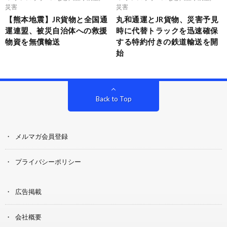
災害
災害
【熊本地震】JR貨物と全国通
丸和通運とJR貨物、災害予見
運連盟、被災自治体への救援
時に代替トラックを迅速確保
物資を無償輸送
する特約付きの鉄道輸送を開
始
Back to Top
メルマガ会員登録
プライバシーポリシー
広告掲載
会社概要