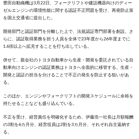
豊田自動織機は3月22日、フォークリフトや建設機器向けのディー
ゼルエンジンの環境性能に関する認証不正問題を受け、再発防止策
を国土交通省に提出した。
開発部門と認証部門を分離した上で、法規認証専門部署を創設。さ
らに、認証取得業務を担う人員を全体で23年度から26年度までに
1.6倍以上へ拡充することを打ち出している。
併せて、親会社のトヨタ自動車から生産・開発を委託されている自
動車向けエンジンの認証業務はトヨタへ全面的に移管する。生産・
開発と認証の担当を分けることで不正の発生を防止する狙いがあ
る。
このほか、エンジンやフォークリフトの開発スケジュールに余裕を
持たせることなども盛り込んでいる。
不正を受け、経営責任を明確化するため、伊藤浩一社長は月額報酬
の3割を6カ月分、経営役員は2割を3カ月分、それぞれ自主返納す
る。