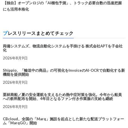
【独自】オープンロジの「AI梱包予測」、トラック必要台数の迅速把握
にも活用本格化
プレスリリースまとめてチェック
両備システムズ、物流自動化システムを手掛ける 株式会社APTを子会社
化
2026年8月9日
Shippio、「輸送中の商品」の可視化をInvoiceのAI-OCRで自動化する新
機能を提供開始
2026年8月9日
栗林商船／夏の安全運航を支えるため熱中症対策を強化。今年から船員
への飲料配布を開始、4年目となるファン付き作業服の支給も継続
2026年8月9日
CBcloud、全国の「Marq」施設を起点とした新たな配送プラットフォー
ム「MarqGO」開始