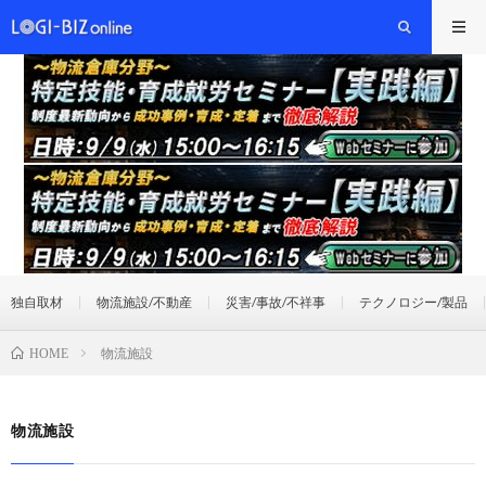
独自取材
物流施設/不動産
災害/事故/不祥事
テクノロジー/製品
物流施設
HOME
物流施設