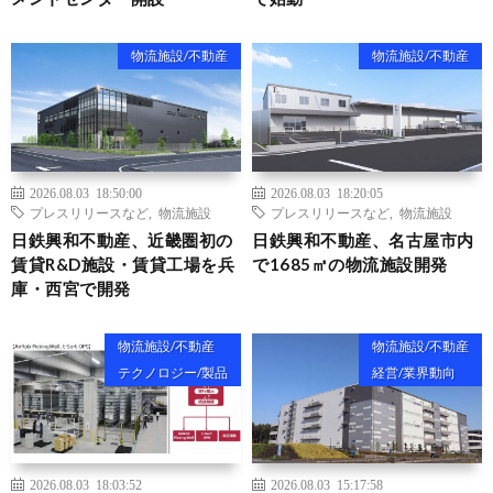
物流施設/不動産
物流施設/不動産
2026.08.03 18:50:00
2026.08.03 18:20:05
プレスリリースなど
,
物流施設
プレスリリースなど
,
物流施設
日鉄興和不動産、近畿圏初の
日鉄興和不動産、名古屋市内
賃貸R&D施設・賃貸工場を兵
で1685㎡の物流施設開発
庫・西宮で開発
物流施設/不動産
物流施設/不動産
テクノロジー/製品
経営/業界動向
2026.08.03 18:03:52
2026.08.03 15:17:58