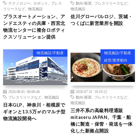
テクノロジー
,
ロボット
,
プレス
動向/展望
,
プレスリリースなど
,
リリースなど
,
物流施設
物流施設
プラスオートメーション、ア
佐川グローバルロジ、茨城・
ンドエスティの兵庫・西宮北
つくばに新営業所を開設
物流センターに複合ロボティ
クスソリューション提供
物流施設/不動産
物流施設/不動産
経営/業界動向
2026.08.01 06:00:46
2026.07.31 10:19:22
プレスリリースなど
,
物流施設
動向/展望
,
プレスリリースなど
,
物流施設
日本GLP、神奈川・相模原で
三井不系の高級料理通販
ギオンと13.5万㎡のマルチ型
mitaseru JAPAN、千葉・船
物流施設開発へ
橋に製造・保管・発送を一体
化した新拠点開設