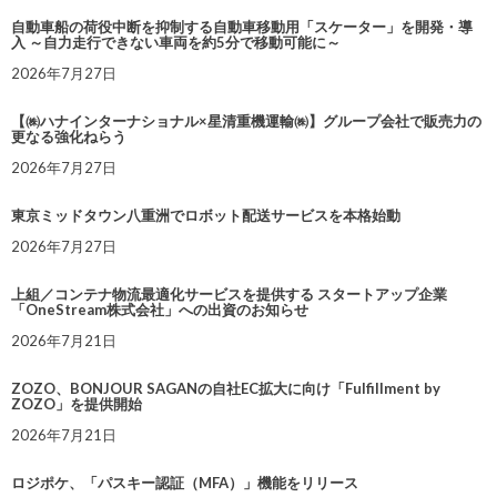
自動車船の荷役中断を抑制する自動車移動用「スケーター」を開発・導
入 ～自力走行できない車両を約5分で移動可能に～
2026年7月27日
【㈱ハナインターナショナル×星清重機運輸㈱】グループ会社で販売力の
更なる強化ねらう
2026年7月27日
東京ミッドタウン八重洲でロボット配送サービスを本格始動
2026年7月27日
上組／コンテナ物流最適化サービスを提供する スタートアップ企業
「OneStream株式会社」への出資のお知らせ
2026年7月21日
ZOZO、BONJOUR SAGANの自社EC拡大に向け「Fulfillment by
ZOZO」を提供開始
2026年7月21日
ロジポケ、「パスキー認証（MFA）」機能をリリース