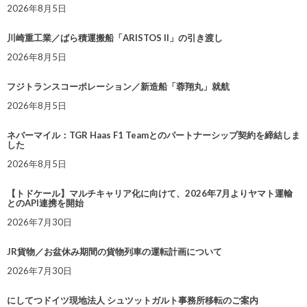
2026年8月5日
川崎重工業／ばら積運搬船「ARISTOS II」の引き渡し
2026年8月5日
フジトランスコーポレーション／新造船「蓉翔丸」就航
2026年8月5日
ネバーマイル：TGR Haas F1 Teamとのパートナーシップ契約を締結しま
した
2026年8月5日
【トドケール】マルチキャリア化に向けて、2026年7月よりヤマト運輸
とのAPI連携を開始
2026年7月30日
JR貨物／お盆休み期間の貨物列車の運転計画について
2026年7月30日
にしてつドイツ現地法人 シュツットガルト事務所移転のご案内