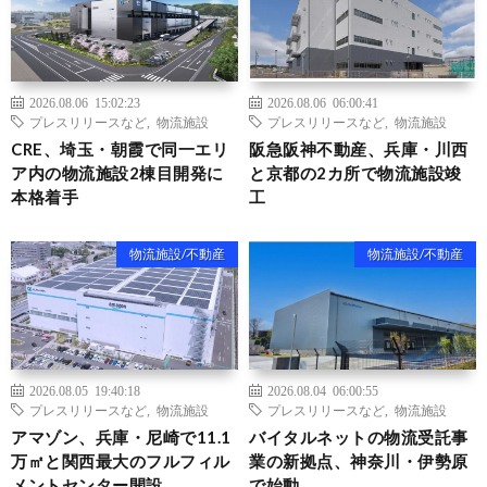
2026.08.06 15:02:23
2026.08.06 06:00:41
プレスリリースなど
,
物流施設
プレスリリースなど
,
物流施設
CRE、埼玉・朝霞で同一エリ
阪急阪神不動産、兵庫・川西
ア内の物流施設2棟目開発に
と京都の2カ所で物流施設竣
本格着手
工
物流施設/不動産
物流施設/不動産
2026.08.05 19:40:18
2026.08.04 06:00:55
プレスリリースなど
,
物流施設
プレスリリースなど
,
物流施設
アマゾン、兵庫・尼崎で11.1
バイタルネットの物流受託事
万㎡と関西最大のフルフィル
業の新拠点、神奈川・伊勢原
メントセンター開設
で始動