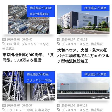
物流施設/不動産
物流施設/不動産
経営/業界動向
2026.08.08 06:00:45
2026.08.07 17:48:32
動向/展望
,
プレスリリースなど
,
プレスリリースなど
,
物流施設
物流施設
大和ハウス、大阪・茨木の旧
東京団地倉庫が60周年、「共
パナ工場跡地で3.1万㎡のマル
同型」53.8万㎡を運営
チ型物流施設着工
物流施設/不動産
物流施設/不動産
テクノロジー/製品
2026.08.07 06:00:57
2026.08.06 19:04:28
テクノロジー
,
動画
,
記者会見な
プレスリリースなど
,
物流施設