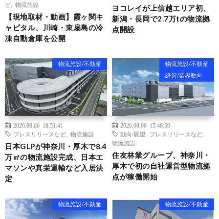
ど
,
物流施設
ヨコレイが上信越エリア初、
【現地取材・動画】霞ヶ関キ
新潟・長岡で2.7万tの物流拠
ャピタル、川崎・東扇島の冷
点開設
凍自動倉庫を公開
物流施設/不動産
物流施設/不動産
経営/業界動向
2026.08.06 18:51:41
2026.08.06 15:48:59
プレスリリースなど
,
物流施設
動向/展望
,
プレスリリースなど
,
物流施設
日本GLPが神奈川・厚木で8.4
住友林業グループ、神奈川・
万㎡の物流施設完成、日本エ
厚木で初の自社運営型物流拠
マソンや真栄運輸など入居決
点が稼働開始
定
物流施設/不動産
物流施設/不動産