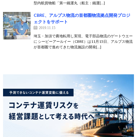
型内航貨物船「第一鐵運丸（船主：鐵運[…]
CBRE、アルプス物流の首都圏物流拠点開発プロジ
ェクトをサポート
2019.11.15
埼玉・加須で農地転用し実現、電子部品物流のゲートウエー
に シービーアールイー（CBRE）は11月15日、アルプス物流
が首都圏で進めてきた物流施設の開発[…]