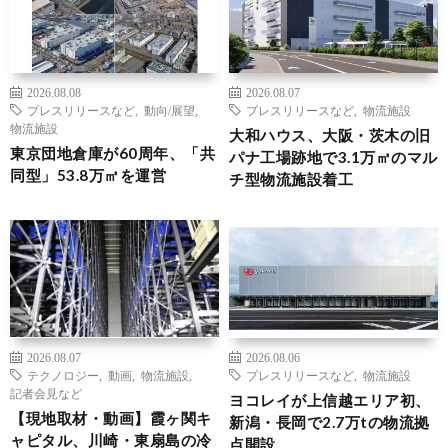
2026.08.08
2026.08.07
プレスリリースなど
,
動向/展望
,
プレスリリースなど
,
物流施設
物流施設
大和ハウス、大阪・茨木の旧
東京団地倉庫が60周年、「共
パナ工場跡地で3.1万㎡のマル
同型」53.8万㎡を運営
チ型物流施設着工
2026.08.07
2026.08.06
テクノロジー
,
動画
,
物流施設
,
プレスリリースなど
,
物流施設
記者会見など
ヨコレイが上信越エリア初、
【現地取材・動画】霞ヶ関キ
新潟・長岡で2.7万tの物流拠
ャピタル、川崎・東扇島の冷
点開設