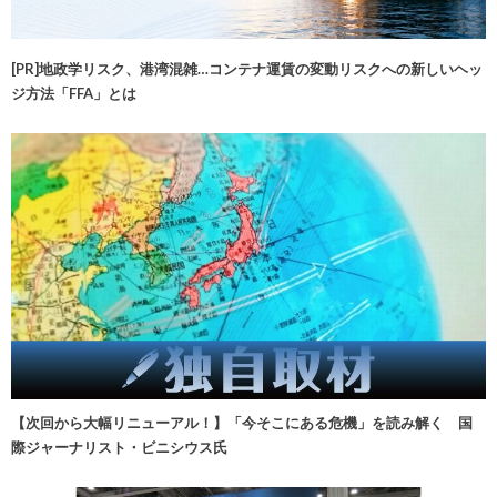
[PR]地政学リスク、港湾混雑…コンテナ運賃の変動リスクへの新しいヘッ
ジ方法「FFA」とは
【次回から大幅リニューアル！】「今そこにある危機」を読み解く 国
際ジャーナリスト・ビニシウス氏