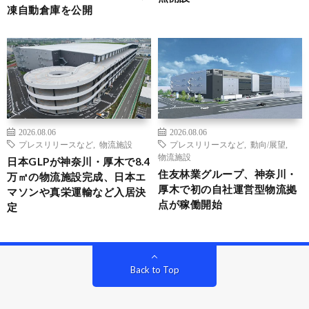
凍自動倉庫を公開
2026.08.06
2026.08.06
プレスリリースなど
,
物流施設
プレスリリースなど
,
動向/展望
,
物流施設
日本GLPが神奈川・厚木で8.4
住友林業グループ、神奈川・
万㎡の物流施設完成、日本エ
厚木で初の自社運営型物流拠
マソンや真栄運輸など入居決
点が稼働開始
定
Back to Top