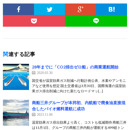
関連する記事
28年までに「CO2排出ゼロ船」の商業運航開始
2020.03.30
国交省が温室効果ガス削減へ行動計画公表、水素やアンモニ
アなど使用を想定 国土交通省は3月30日、国際海運の温室効
果ガス排出削減に向けた新たなロードマッ[…]
商船三井グループが本邦初、内航船で廃食油直接混
合したバイオ燃料運航に成功
2023.11.06
温室効果ガス排出効果より高く、コストも低減期待 商船三井
は11月1日、グループの商船三井内航が運航する499総トン