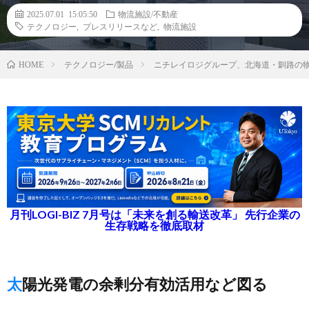
2025.07.01 15:05:50
物流施設/不動産
テクノロジー
,
プレスリリースなど
,
物流施設
テクノロジー/製品
ニチレイロジグループ、北海道・釧路の
HOME
月刊LOGI-BIZ 7月号は「未来を創る輸送改革」 先行企業の
生存戦略を徹底取材
太陽光発電の余剰分有効活用など図る