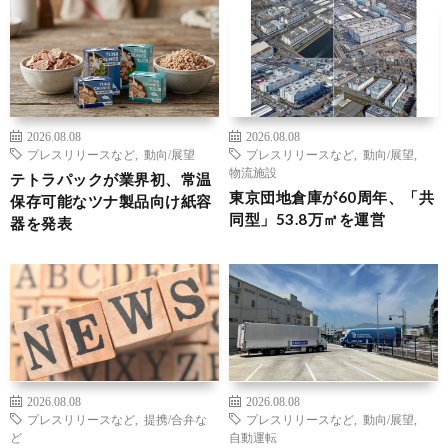
2026.08.08
2026.08.08
プレスリリースなど
,
動向/展望
プレスリリースなど
,
動向/展望
,
物流施設
テトラパックが業界初、常温
東京団地倉庫が60周年、「共
保存可能なツナ製品向け紙容
同型」53.8万㎡を運営
器を発表
2026.08.08
2026.08.08
プレスリリースなど
,
提携/合弁な
プレスリリースなど
,
動向/展望
,
ど
自動運転