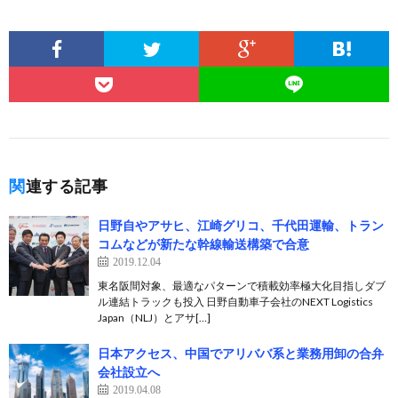
関連する記事
日野自やアサヒ、江崎グリコ、千代田運輸、トラン
コムなどが新たな幹線輸送構築で合意
2019.12.04
東名阪間対象、最適なパターンで積載効率極大化目指しダブ
ル連結トラックも投入 日野自動車子会社のNEXT Logistics
Japan（NLJ）とアサ[…]
日本アクセス、中国でアリババ系と業務用卸の合弁
会社設立へ
2019.04.08