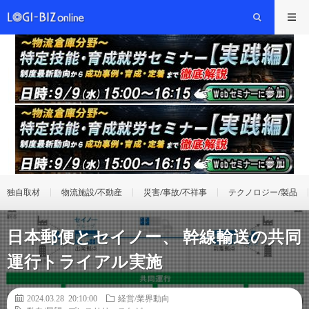
独自取材
物流施設/不動産
災害/事故/不祥事
テクノロジー/製品
日本郵便とセイノー、 幹線輸送の共同
運行トライアル実施
2024.03.28 20:10:00
経営/業界動向