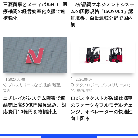
三菱商事とメディパルHD、医
T2が品質マネジメントシステ
療機関の経営効率化支援で連
ムの国際規格「ISO9001」認
携強化
証取得、自動運転分野で国内
初
2026.08.08
2026.08.07
プレスリリースなど
,
動向/展望
,
テクノロジー
,
プレスリリースな
災害
ど
,
動向/展望
ニチレイがシステム障害で連
ロジスネクストが防爆仕様車
結売上高50億円減見込み、対
のフォークをフルモデルチェ
応費用10億円を特損計上
ンジ、オペレーターの快適性
向上図る