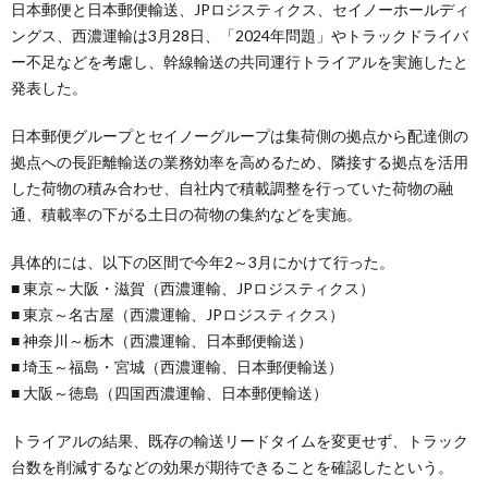
日本郵便と日本郵便輸送、JPロジスティクス、セイノーホールディ
ングス、西濃運輸は3月28日、「2024年問題」やトラックドライバ
ー不足などを考慮し、幹線輸送の共同運行トライアルを実施したと
発表した。
日本郵便グループとセイノーグループは集荷側の拠点から配達側の
拠点への長距離輸送の業務効率を高めるため、隣接する拠点を活用
した荷物の積み合わせ、自社内で積載調整を行っていた荷物の融
通、積載率の下がる土日の荷物の集約などを実施。
具体的には、以下の区間で今年2～3月にかけて行った。
■ 東京～大阪・滋賀（西濃運輸、JPロジスティクス）
■ 東京～名古屋（西濃運輸、JPロジスティクス）
■ 神奈川～栃木（西濃運輸、日本郵便輸送）
■ 埼玉～福島・宮城（西濃運輸、日本郵便輸送）
■ 大阪～徳島（四国西濃運輸、日本郵便輸送）
トライアルの結果、既存の輸送リードタイムを変更せず、トラック
台数を削減するなどの効果が期待できることを確認したという。