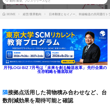
動向/展望
,
プレスリリースなど
経営/業界動向
日本郵便とセイノー、 幹線輸送の共同運行ト
HOME
月刊LOGI-BIZ 7月号は「未来を創る輸送改革」 先行企業の
生存戦略を徹底取材
隣接拠点活用した荷物積み合わせなど、台
数削減効果を期待可能と確認