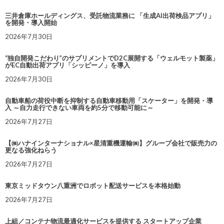
三井倉庫ホールディングス、受託物流業務に 「生成AI出荷検品アプリ」
を開発・導入開始
2026年7月30日
“独自開発こだわり”のサプリメントでD2C展開する「ウェルモット製薬」
がEC自動出荷アプリ「シッピーノ」を導入
2026年7月30日
自動車船の荷役中断を抑制する自動車移動用「スケーター」を開発・導
入 ～自力走行できない車両を約5分で移動可能に～
2026年7月27日
【㈱ハナインターナショナル×星清重機運輸㈱】グループ会社で販売力の
更なる強化ねらう
2026年7月27日
東京ミッドタウン八重洲でロボット配送サービスを本格始動
2026年7月27日
上組／コンテナ物流最適化サービスを提供する スタートアップ企業