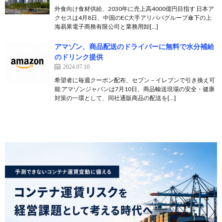
外食向け食材供給、2030年に売上高4000億円目指す 日本ア
クセスは4月8日、中国のEC大手アリババグループ傘下の上
海易果電子商務有限公司と業務用卸[…]
アマゾン、商品配送のドライバーに無料で水分補給
のドリンク提供
2024.07.10
希望者に毎週クーポン配布、セブン－イレブンで引き換え可
能 アマゾンジャパンは7月10日、商品輸送現場の安全・健康
対策の一環として、同社通販商品の配送を[…]