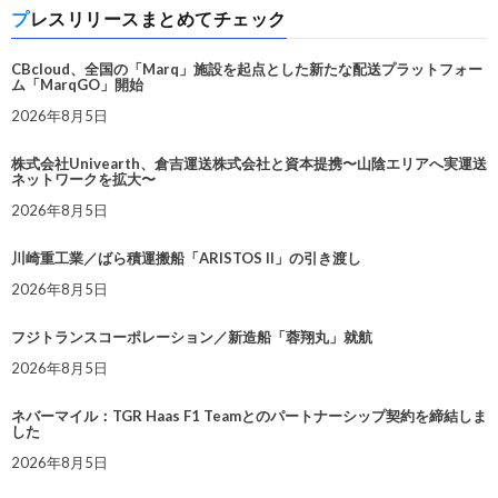
プレスリリースまとめてチェック
CBcloud、全国の「Marq」施設を起点とした新たな配送プラットフォー
ム「MarqGO」開始
2026年8月5日
株式会社Univearth、倉吉運送株式会社と資本提携〜山陰エリアへ実運送
ネットワークを拡大〜
2026年8月5日
川崎重工業／ばら積運搬船「ARISTOS II」の引き渡し
2026年8月5日
フジトランスコーポレーション／新造船「蓉翔丸」就航
2026年8月5日
ネバーマイル：TGR Haas F1 Teamとのパートナーシップ契約を締結しま
した
2026年8月5日