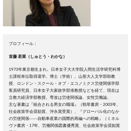
プロフィール：
首藤 若菜（しゅとう・わかな）
1973年東京都生まれ。日本女子大大学院人間生活学研究科博
士課程単位取得退学。博士（学術）。山形大人文学部助教
授、ロンドン・スクール・オブ・エコノミクス労使関係学部
客員研究員、日本女子大家政学部准教授などを経て、現在は
立教大経済学部教授。専攻は労使関係論、女性労働論。
主な著書は『統合される男女の職場』（勁草書房・2003年、
社会政策学会奨励賞、沖永賞受賞）、『グローバル化のなか
の労使関係――自動車産業の国際的再編への戦略』（ミネル
ヴァ書房・17年、労働関係図書優秀賞、社会政策学会奨励賞