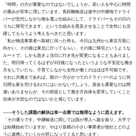
『時間』の方が重要なのではないでしょうか。若い人を中心に時間
の重みが非常に増しています。長距離輸送は途中の中継地でドライ
バーが交代しながら物を運ぶ仕組みにして、ドライバーもその日の
うちに帰宅できます、という仕組みを普及させることで女性にも活
躍してもらうよう考えるべきだと思います」
「私が物流事業者へ取材に伺った時も、今日は九州から東京方面に
向かい、その後は東北に行ってもらい、その後に帰宅というような
ルートで、しかも急きょ当日に行き先が変更になることもありまし
た。明日帰ってくるはずが3日後になったというような不安定な働き
方をしていたら、子育てしながら女性が働くのはほぼ不可能です。
それに共働きであれば、親の一方がかつてのドライバーのように何
日間も家を空けるわけにはいかないでしょう。賃金も重要なのは間
違いありませんが、その前提として働き方自体を変革していくこと
自体が大切なのではないかと感じています」
――そうした課題の解決は単一企業では無理なように思えます。
「その通りです。中継輸送に関しては国が導入へ旗を振り、大手で
は結構始めていますが、やはり規模の小さい事業者が他社とどのよ
うに連携していくかが肝になってくると思います」