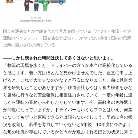
国土交通省などが本腰を入れて普及を図っている「ホワイト物流」推進
運動のパンフレット（国交省など提供）。かつてない規模で国内の民間
企業に協力を呼び掛けている
――しかし残された時間は決して多くはないと思います。
「物流の現場を歩くと、ドライバーの方々が本当に高齢化している
と感じます。若い方はほとんど見かけませんでした。正直に申し上
げると、これで大丈夫なのかな？と不安になりました。前に鉄道業
界を研究したことがありますが、鉄道会社もやはり視力検査をかな
り厳格に行うなど安全確保に相当注力されていて、一定の年齢に達
したら運転の業務から外したりしています。今、高齢者の免許返上
が問題になっていますが、ドライバーもいくらプロとはいえ、何歳
になってもずっと運転できるとは限らないでしょう。早めに今の状
況を改善し、若手を育成していかないと5年後、10年度に今のよう
な形の物流が存在しているかどうかが危ぶまれるほどの状況に来て