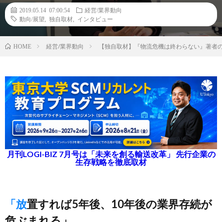
2019.05.14 07:00:54
経営/業界動向
動向/展望
,
独自取材
,
インタビュー
経営/業界動向
【独自取材】『物流危機は終わらない』著者
HOME
月刊LOGI-BIZ 7月号は「未来を創る輸送改革」 先行企業の
生存戦略を徹底取材
「放置すれば5年後、10年後の業界存続が
危ぶまれる」