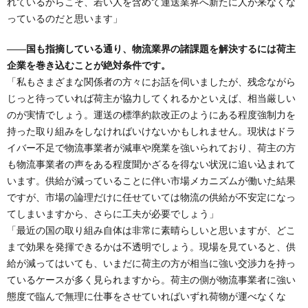
れているからこそ、若い人を含めて運送業界へ新たに人が来なくな
っているのだと思います」
――国も指摘している通り、物流業界の諸課題を解決するには荷主
企業を巻き込むことが絶対条件です。
「私もさまざまな関係者の方々にお話を伺いましたが、残念ながら
じっと待っていれば荷主が協力してくれるかといえば、相当厳しい
のが実情でしょう。運送の標準約款改正のようにある程度強制力を
持った取り組みをしなければいけないかもしれません。現状はドラ
イバー不足で物流事業者が減車や廃業を強いられており、荷主の方
も物流事業者の声をある程度聞かざるを得ない状況に追い込まれて
います。供給が減っていることに伴い市場メカニズムが働いた結果
ですが、市場の論理だけに任せていては物流の供給が不安定になっ
てしまいますから、さらに工夫が必要でしょう」
「最近の国の取り組み自体は非常に素晴らしいと思いますが、どこ
まで効果を発揮できるかは不透明でしょう。現場を見ていると、供
給が減ってはいても、いまだに荷主の方が相当に強い交渉力を持っ
ているケースが多く見られますから。荷主の側が物流事業者に強い
態度で臨んで無理に仕事をさせていればいずれ荷物が運べなくな