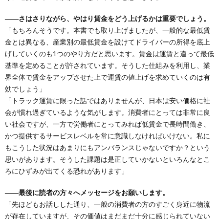
――さはさりながら、やはり賃金をどう上げるかは重要でしょう。
「もちろんそうです。本書でも取り上げましたが、一般的な最低賃
金とは異なる、産業別の最低賃金を設けてドライバーの所得を底上
げしていくのも1つのやり方だと思います。賃金は運賃と違って最低
基準を定めることが許されています。そうした仕組みを利用し、業
界全体で賃金をアップさせた上で運賃の値上げを求めていくのは有
効でしょう」
「トラック運賃に限った話ではありませんが、日本は安い価格に社
会が慣れ過ぎているような気がします。消費者にとっては非常に良
い社会ですが、一方で労働者にとってみれば低賃金で長時間働き、
かつ提供するサービスレベルを常に意識しなければいけない。私に
もこうした状況はあまりにもアンバランスじゃないですか？という
思いがあります。そうした課題は是正していかないといろんなとこ
ろにひずみが出てくる恐れがあります」
――最後に読者の方々へメッセージをお願いします。
「先ほどもお話しした通り、一般の消費者の方のすごく身近に物流
が存在していますが、その価値はまだまだ十分に感じられていない