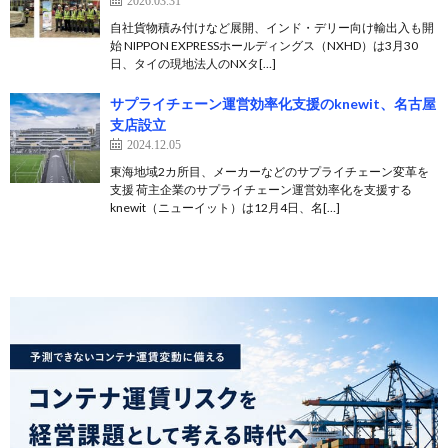
2026.03.31
自社貨物積み付けなど展開、インド・デリー向け輸出入も開
始 NIPPON EXPRESSホールディングス（NXHD）は3月30
日、タイの現地法人のNXタ[…]
サプライチェーン運営効率化支援のknewit、名古屋
支店設立
2024.12.05
東海地域2カ所目、メーカーなどのサプライチェーン変革を
支援 荷主企業のサプライチェーン運営効率化を支援する
knewit（ニューイット）は12月4日、名[…]