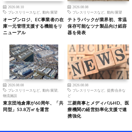
2026.08.10
2026.08.08
プレスリリースなど
,
動向/展望
プレスリリースなど
,
動向/展望
オープンロジ、EC事業者の在
テトラパックが業界初、常温
庫一元管理支援する機能をリ
保存可能なツナ製品向け紙容
ニューアル
器を発表
2026.08.08
2026.08.08
プレスリリースなど
,
動向/展望
,
プレスリリースなど
,
提携/合弁な
物流施設
ど
東京団地倉庫が60周年、「共
三菱商事とメディパルHD、医
同型」53.8万㎡を運営
療機関の経営効率化支援で連
携強化