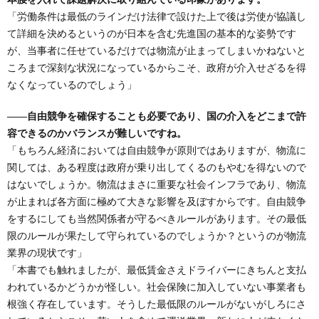
「労働条件は最低のラインだけ法律で設けた上で後は労使が協議し
て詳細を決めるというのが日本を含む先進国の基本的な姿勢です
が、当事者に任せているだけでは物流が止まってしまいかねないと
ころまで深刻な状況になっているからこそ、政府が介入せざるを得
なくなっているのでしょう」
――自由競争を確保することも必要であり、国の介入をどこまで許
容できるのかバランスが難しいですね。
「もちろん経済においては自由競争が原則ではありますが、物流に
関しては、ある程度は政府が乗り出してくるのもやむを得ないので
はないでしょうか。物流はまさに重要な社会インフラであり、物流
が止まれば各方面に極めて大きな影響を及ぼすからです。自由競争
をするにしても当然関係者が守るべきルールがあります。その最低
限のルールが果たして守られているのでしょうか？というのが物流
業界の現状です」
「本書でも触れましたが、最低賃金さえドライバーにきちんと支払
われているかどうかが怪しい。社会保険に加入していない事業者も
根強く存在しています。そうした最低限のルールがないがしろにさ