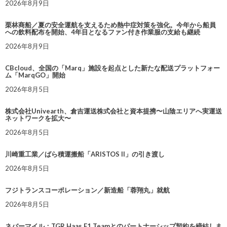
2026年8月9日
栗林商船／夏の安全運航を支えるため熱中症対策を強化。今年から船員
への飲料配布を開始、4年目となるファン付き作業服の支給も継続
2026年8月9日
CBcloud、全国の「Marq」施設を起点とした新たな配送プラットフォー
ム「MarqGO」開始
2026年8月5日
株式会社Univearth、倉吉運送株式会社と資本提携〜山陰エリアへ実運送
ネットワークを拡大〜
2026年8月5日
川崎重工業／ばら積運搬船「ARISTOS II」の引き渡し
2026年8月5日
フジトランスコーポレーション／新造船「蓉翔丸」就航
2026年8月5日
ネバーマイル：TGR Haas F1 Teamとのパートナーシップ契約を締結しま