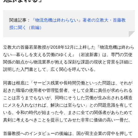
関連記事：
『物流危機は終わらない』著者の立教大・首藤教
授に聞く（前編）
立教大の首藤若菜教授が2018年12月に上梓した『物流危機は終わら
ない―暮らしを支える労働のゆくえ』（岩波新書）は、専門の労使
関係の観点から物流業界が抱える深刻な課題の現状と背景を詳細に
説明した入門書として、広く関心を呼んでいる。
同書は根底に「サービス残業や長時間労働といった問題は、それが
起きた職場の使用者や管理監督者、そして企業に責任が求められる
ことは言うまでもないが、同時にそうした労働が生み出される構造
にメスを入れなければ、解決には至らない」との問題意識を有して
いる。令和の時代が始まった今、まさに全ての関係者があらためて
真剣に考えるべきことを提示してみせた非常に価値の高い一冊だ。
首藤教授へのインタビューの後編は、国が荷主企業の背中を押して