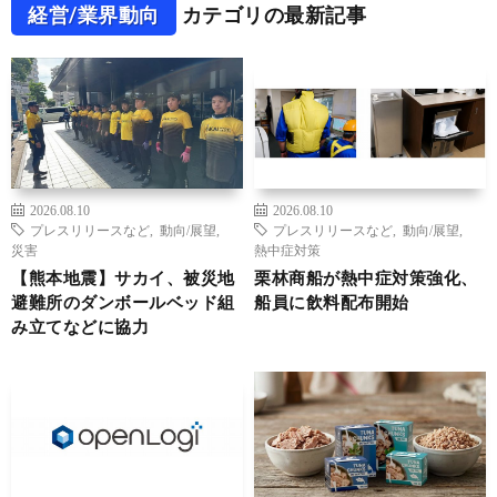
経営/業界動向
カテゴリの最新記事
2026.08.10
2026.08.10
プレスリリースなど
,
動向/展望
,
プレスリリースなど
,
動向/展望
,
災害
熱中症対策
【熊本地震】サカイ、被災地
栗林商船が熱中症対策強化、
避難所のダンボールベッド組
船員に飲料配布開始
み立てなどに協力