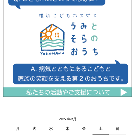
2026年8月
月
火
水
木
金
土
日