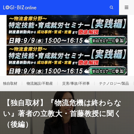
独自取材
物流施設/不動産
災害/事故/不祥事
テクノロジー/製品
【独自取材】『物流危機は終わらな
い』著者の立教大・首藤教授に聞く
（後編）