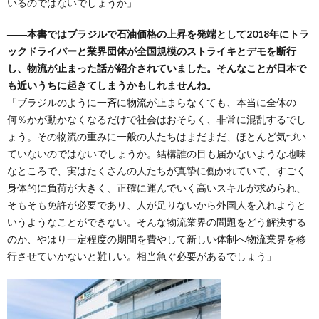
いるのではないでしょうか」
――本書ではブラジルで石油価格の上昇を発端として2018年にトラ
ックドライバーと業界団体が全国規模のストライキとデモを断行
し、物流が止まった話が紹介されていました。そんなことが日本で
も近いうちに起きてしまうかもしれませんね。
「ブラジルのように一斉に物流が止まらなくても、本当に全体の
何％かが動かなくなるだけで社会はおそらく、非常に混乱するでし
ょう。その物流の重みに一般の人たちはまだまだ、ほとんど気づい
ていないのではないでしょうか。結構誰の目も届かないような地味
なところで、実はたくさんの人たちが真摯に働かれていて、すごく
身体的に負荷が大きく、正確に運んでいく高いスキルが求められ、
そもそも免許が必要であり、人が足りないから外国人を入れようと
いうようなことができない。そんな物流業界の問題をどう解決する
のか、やはり一定程度の期間を費やして新しい体制へ物流業界を移
行させていかないと難しい。相当急ぐ必要があるでしょう」