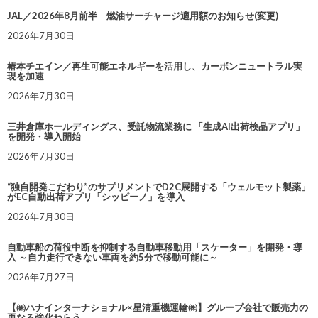
JAL／2026年8月前半 燃油サーチャージ適用額のお知らせ(変更)
2026年7月30日
椿本チエイン／再生可能エネルギーを活用し、カーボンニュートラル実
現を加速
2026年7月30日
三井倉庫ホールディングス、受託物流業務に 「生成AI出荷検品アプリ」
を開発・導入開始
2026年7月30日
“独自開発こだわり”のサプリメントでD2C展開する「ウェルモット製薬」
がEC自動出荷アプリ「シッピーノ」を導入
2026年7月30日
自動車船の荷役中断を抑制する自動車移動用「スケーター」を開発・導
入 ～自力走行できない車両を約5分で移動可能に～
2026年7月27日
【㈱ハナインターナショナル×星清重機運輸㈱】グループ会社で販売力の
更なる強化ねらう