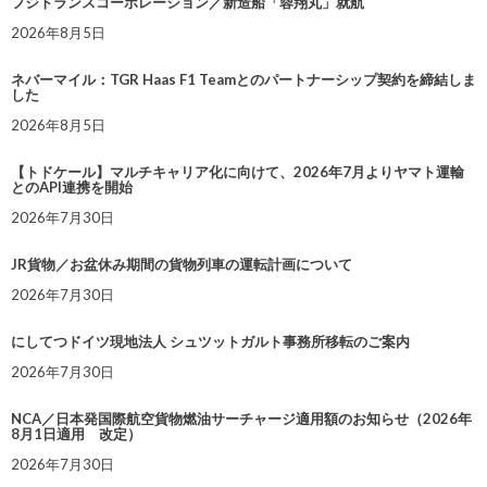
フジトランスコーポレーション／新造船「蓉翔丸」就航
2026年8月5日
ネバーマイル：TGR Haas F1 Teamとのパートナーシップ契約を締結しま
した
2026年8月5日
【トドケール】マルチキャリア化に向けて、2026年7月よりヤマト運輸
とのAPI連携を開始
2026年7月30日
JR貨物／お盆休み期間の貨物列車の運転計画について
2026年7月30日
にしてつドイツ現地法人 シュツットガルト事務所移転のご案内
2026年7月30日
NCA／日本発国際航空貨物燃油サーチャージ適用額のお知らせ（2026年
8月1日適用 改定）
2026年7月30日