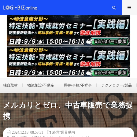
独自取材
物流施設/不動産
災害/事故/不祥事
テクノロジー/製品
メルカリとゼロ、中古車販売で業務提
携
2024.12.18 08:53:31
経営/業界動向