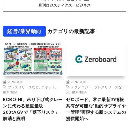
月刊ロジスティクス・ビジネス
経営/業界動向
カテゴリの最新記事
2026.08.06
2026.08.06
プレスリリースなど
,
ロボット
,
テクノロジー
,
プレスリリースな
動向/展望
ど
,
動向/展望
ROBO-HI、吊り下げ式クレー
ゼロボード、常に最新の情報
ンに代わる超重量級
共有が可能な“動的サプライヤ
200tAGVで「落下リスク」
ー管理”実現する新システムの
解消と説明
提供開始へ