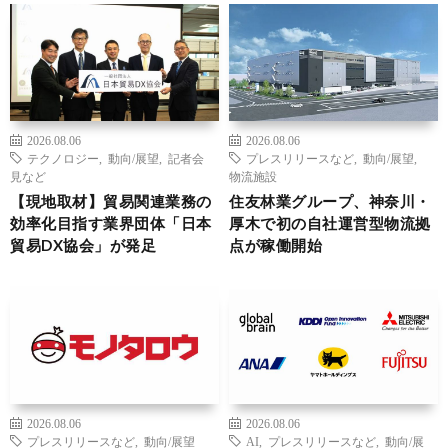
2026.08.06
2026.08.06
テクノロジー
,
動向/展望
,
記者会
プレスリリースなど
,
動向/展望
,
見など
物流施設
【現地取材】貿易関連業務の
住友林業グループ、神奈川・
効率化目指す業界団体「日本
厚木で初の自社運営型物流拠
貿易DX協会」が発足
点が稼働開始
2026.08.06
2026.08.06
プレスリリースなど
,
動向/展望
AI
,
プレスリリースなど
,
動向/展