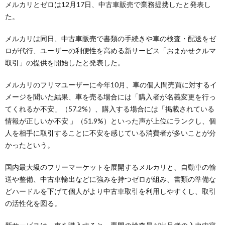
メルカリとゼロは12月17日、中古車販売で業務提携したと発表し
た。
メルカリは同日、中古車販売で書類の手続きや車の検査・配送をゼ
ロが代行、ユーザーの利便性を高める新サービス「おまかせクルマ
取引」の提供を開始したと発表した。
メルカリのフリマユーザーに今年10月、車の個人間売買に対するイ
メージを聞いた結果、車を売る場合には「購入者が名義変更を行っ
てくれるか不安」（57.2%）、購入する場合には「掲載されている
情報が正しいか不安 」（51.9%）といった声が上位にランクし、個
人を相手に取引することに不安を感じている消費者が多いことが分
かったという。
国内最大級のフリーマーケットを展開するメルカリと、自動車の輸
送や整備、中古車輸出などに強みを持つゼロが組み、書類の準備な
どハードルを下げて個人がより中古車取引を利用しやすくし、取引
の活性化を図る。