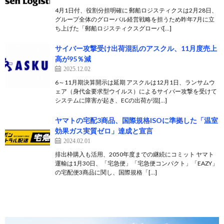
4月1日付、役割分担明確に 郵船ロジスティクスは2月28日、
グループ全体のグローバル経営戦略を担うため昨年7月に立
ち上げた「郵船ロジスティクスグローバ[…]
サイバー攻撃受け出荷混乱のアスクル、11月度売上
高が95％減
2025.12.02
6～11月期決算開示は延期 アスクルは12月1日、ランサムウ
ェア（身代金要求型ウイルス）によるサイバー攻撃を受けて
システムに障害が起き、ECの出荷が混[…]
ヤマトの宅配3商品、国際規格ISOに準拠した「温室
効果ガス実質ゼロ」達成と宣言
2024.02.01
排出枠購入も活用、2050年度までの継続にコミット ヤマト
運輸は1月30日、「宅急便」「宅急便コンパクト」「EAZY」
の宅配便3商品に関し、国際規格「[…]