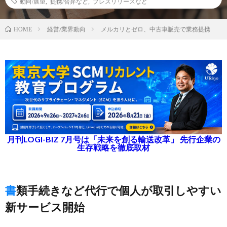
動向/展望
,
提携/合弁など
,
プレスリリースなど
経営/業界動向
メルカリとゼロ、中古車販売で業務提携
HOME
月刊LOGI-BIZ 7月号は「未来を創る輸送改革」 先行企業の
生存戦略を徹底取材
書類手続きなど代行で個人が取引しやすい
新サービス開始