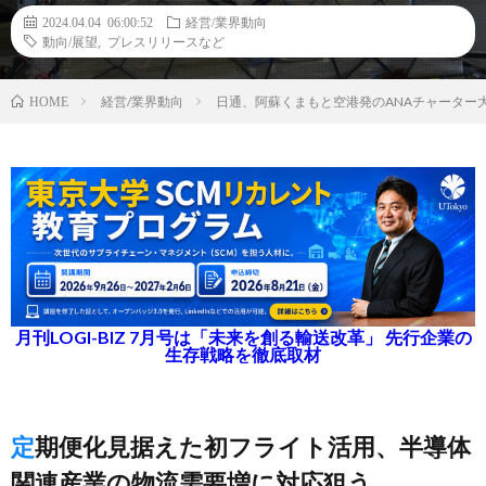
2024.04.04 06:00:52
経営/業界動向
動向/展望
,
プレスリリースなど
経営/業界動向
日通、阿蘇くまもと空港発のANAチャーター
HOME
月刊LOGI-BIZ 7月号は「未来を創る輸送改革」 先行企業の
生存戦略を徹底取材
定期便化見据えた初フライト活用、半導体
関連産業の物流需要増に対応狙う