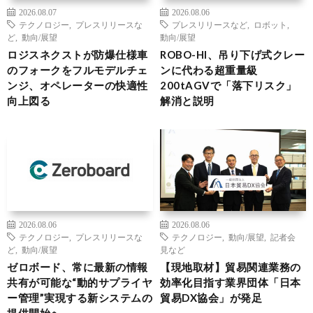
2026.08.07
2026.08.06
テクノロジー
,
プレスリリースな
プレスリリースなど
,
ロボット
,
ど
,
動向/展望
動向/展望
ロジスネクストが防爆仕様車
ROBO-HI、吊り下げ式クレー
のフォークをフルモデルチェ
ンに代わる超重量級
ンジ、オペレーターの快適性
200tAGVで「落下リスク」
向上図る
解消と説明
2026.08.06
2026.08.06
テクノロジー
,
プレスリリースな
テクノロジー
,
動向/展望
,
記者会
ど
,
動向/展望
見など
ゼロボード、常に最新の情報
【現地取材】貿易関連業務の
共有が可能な“動的サプライヤ
効率化目指す業界団体「日本
ー管理”実現する新システムの
貿易DX協会」が発足