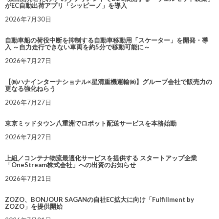
がEC自動出荷アプリ「シッピーノ」を導入
2026年7月30日
自動車船の荷役中断を抑制する自動車移動用「スケーター」を開発・導
入 ～自力走行できない車両を約5分で移動可能に～
2026年7月27日
【㈱ハナインターナショナル×星清重機運輸㈱】グループ会社で販売力の
更なる強化ねらう
2026年7月27日
東京ミッドタウン八重洲でロボット配送サービスを本格始動
2026年7月27日
上組／コンテナ物流最適化サービスを提供する スタートアップ企業
「OneStream株式会社」への出資のお知らせ
2026年7月21日
ZOZO、BONJOUR SAGANの自社EC拡大に向け「Fulfillment by
ZOZO」を提供開始