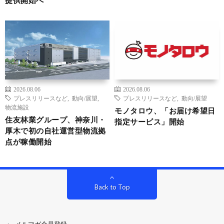
提供開始へ
2026.08.06
2026.08.06
プレスリリースなど
,
動向/展望
,
プレスリリースなど
,
動向/展望
物流施設
モノタロウ、「お届け希望日
住友林業グループ、神奈川・
指定サービス」開始
厚木で初の自社運営型物流拠
点が稼働開始
Back to Top
メルマガ会員登録