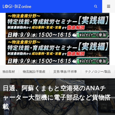
独自取材
物流施設/不動産
災害/事故/不祥事
テクノロジー/製品
日通、阿蘇くまもと空港発のANAチ
ャーター大型機に電子部品など貨物搭
載