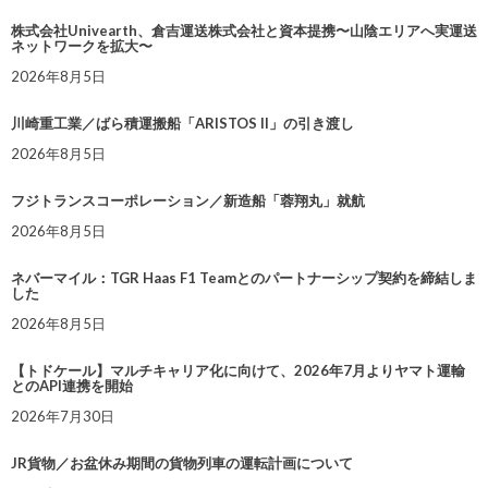
株式会社Univearth、倉吉運送株式会社と資本提携〜山陰エリアへ実運送
ネットワークを拡大〜
2026年8月5日
川崎重工業／ばら積運搬船「ARISTOS II」の引き渡し
2026年8月5日
フジトランスコーポレーション／新造船「蓉翔丸」就航
2026年8月5日
ネバーマイル：TGR Haas F1 Teamとのパートナーシップ契約を締結しま
した
2026年8月5日
【トドケール】マルチキャリア化に向けて、2026年7月よりヤマト運輸
とのAPI連携を開始
2026年7月30日
JR貨物／お盆休み期間の貨物列車の運転計画について