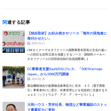
関連する記事
【独自取材】お好み焼きやソース「海外の現地食に
根付かせたい」
2019.10.11
CREセミナーでオタフクソース国際事業本部長が文化の違い
への対応を説明 広島を地盤とするソース・調味料メーカー、
オタフクソースの宮田裕也執行役員国際事[…]
EC事業者支援SaaSのロジレス、「500 Startups
Japan」から5000万円調達
2019.02.26
製品機能強化や提携物流倉庫拡大に充当 ＥＣ（電子商取
引）事業者向けに受注・在庫管理などを包括的に支援するＳ
ａａＳ（ソフトウエア・アズ・ア・サービス）[…]
大和ハウス・芳井社長、物流など事業施設のストッ
ク事業拡大に意欲