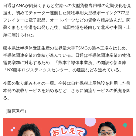
日通はANAが阿蘇くまもと空港への大型貨物専用機の定期便化を見
据え、初めてチャーター運航した貨物専用大型機ボーイング777型
フレイターに電子部品、オートパーツなどの貨物を積み込んだ。阿
蘇くまもと空港を出発した後、成田空港を経由して北米や中国・上
海に届けられた。
熊本県は半導体受託生産の世界最大手TSMCの熊本工場をはじめ、
半導体関連企業の集積が進んでいる。日通は半導体関連産業の物流
需要増加に対応するため、「熊本半導体事業所」の開設や新倉庫
「NX熊本ロジスティクスセンター」の建設などを進めている。
今回の取り組みもその一環。今後は自社保税上屋施設を利用した熊
本発の混載サービスを始めるなど、さらに物流サービスの拡充を図
る。
（藤原秀行）