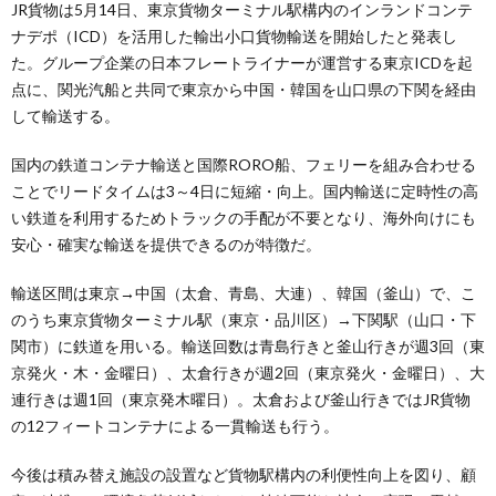
JR貨物は5月14日、東京貨物ターミナル駅構内のインランドコンテ
ナデポ（ICD）を活用した輸出小口貨物輸送を開始したと発表し
た。グループ企業の日本フレートライナーが運営する東京ICDを起
点に、関光汽船と共同で東京から中国・韓国を山口県の下関を経由
して輸送する。
国内の鉄道コンテナ輸送と国際RORO船、フェリーを組み合わせる
ことでリードタイムは3～4日に短縮・向上。国内輸送に定時性の高
い鉄道を利用するためトラックの手配が不要となり、海外向けにも
安心・確実な輸送を提供できるのが特徴だ。
輸送区間は東京→中国（太倉、青島、大連）、韓国（釜山）で、こ
のうち東京貨物ターミナル駅（東京・品川区）→下関駅（山口・下
関市）に鉄道を用いる。輸送回数は青島行きと釜山行きが週3回（東
京発火・木・金曜日）、太倉行きが週2回（東京発火・金曜日）、大
連行きは週1回（東京発木曜日）。太倉および釜山行きではJR貨物
の12フィートコンテナによる一貫輸送も行う。
今後は積み替え施設の設置など貨物駅構内の利便性向上を図り、顧