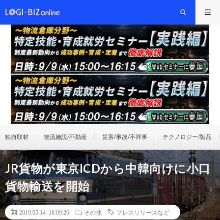
独自取材
物流施設/不動産
災害/事故/不祥事
テクノロジー/製品
JR貨物が東京ICDから中韓向けに小口
貨物輸送を開始
2019.05.14 18:09:20
その他
プレスリリースなど