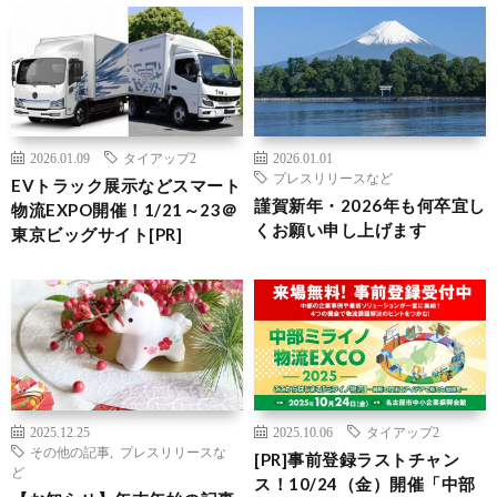
2026.01.09
タイアップ2
2026.01.01
プレスリリースなど
EVトラック展示などスマート
謹賀新年・2026年も何卒宜し
物流EXPO開催！1/21～23＠
くお願い申し上げます
東京ビッグサイト[PR]
2025.12.25
2025.10.06
タイアップ2
その他の記事
,
プレスリリースな
[PR]事前登録ラストチャン
ど
ス！10/24（金）開催「中部