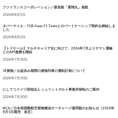
フジトランスコーポレーション／新造船「蓉翔丸」就航
2026年8月5日
ネバーマイル：TGR Haas F1 Teamとのパートナーシップ契約を締結しま
した
2026年8月5日
【トドケール】マルチキャリア化に向けて、2026年7月よりヤマト運輸
とのAPI連携を開始
2026年7月30日
JR貨物／お盆休み期間の貨物列車の運転計画について
2026年7月30日
にしてつドイツ現地法人 シュツットガルト事務所移転のご案内
2026年7月30日
NCA／日本発国際航空貨物燃油サーチャージ適用額のお知らせ（2026年
8月1日適用 改定）