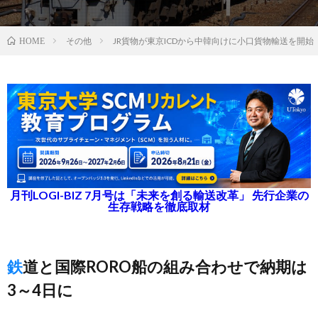
その他
JR貨物が東京ICDから中韓向けに小口貨物輸送を開始
HOME
月刊LOGI-BIZ 7月号は「未来を創る輸送改革」 先行企業の
生存戦略を徹底取材
鉄道と国際RORO船の組み合わせで納期は
3～4日に