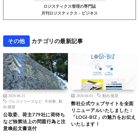
ロジスティクス管理の専門誌
月刊ロジスティクス・ビジネス
その他
カテゴリの最新記事
2026.06.25
2026.04.01
動向/展望
プレスリリースなど
,
不祥事
,
動
弊社公式ウェブサイトを全面
向/展望
リニューアルいたしました：
公取委、荷主779社に荷待ち
「LOGI-BIZ」の魅力をお伝え
など独禁法上の問題行為と注
いたします！
意喚起文書送付