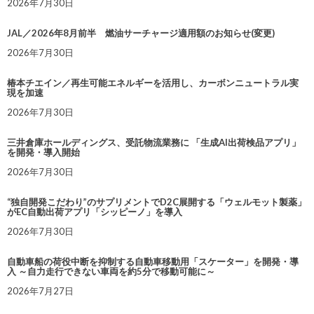
2026年7月30日
JAL／2026年8月前半 燃油サーチャージ適用額のお知らせ(変更)
2026年7月30日
椿本チエイン／再生可能エネルギーを活用し、カーボンニュートラル実
現を加速
2026年7月30日
三井倉庫ホールディングス、受託物流業務に 「生成AI出荷検品アプリ」
を開発・導入開始
2026年7月30日
“独自開発こだわり”のサプリメントでD2C展開する「ウェルモット製薬」
がEC自動出荷アプリ「シッピーノ」を導入
2026年7月30日
自動車船の荷役中断を抑制する自動車移動用「スケーター」を開発・導
入 ～自力走行できない車両を約5分で移動可能に～
2026年7月27日