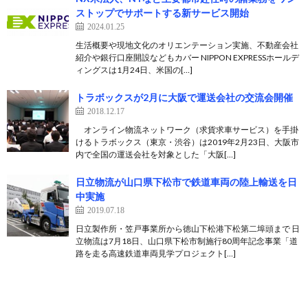
ストップでサポートする新サービス開始
2024.01.25
生活概要や現地文化のオリエンテーション実施、不動産会社
紹介や銀行口座開設などもカバー NIPPON EXPRESSホールデ
ィングスは1月24日、米国の[…]
トラボックスが2月に大阪で運送会社の交流会開催
2018.12.17
オンライン物流ネットワーク（求貨求車サービス）を手掛
けるトラボックス（東京・渋谷）は2019年2月23日、大阪市
内で全国の運送会社を対象とした「大阪[…]
日立物流が山口県下松市で鉄道車両の陸上輸送を日
中実施
2019.07.18
日立製作所・笠戸事業所から徳山下松港下松第二埠頭まで 日
立物流は7月18日、山口県下松市制施行80周年記念事業「道
路を走る高速鉄道車両見学プロジェクト[…]