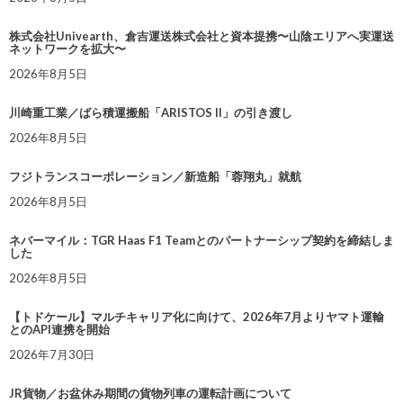
株式会社Univearth、倉吉運送株式会社と資本提携〜山陰エリアへ実運送
ネットワークを拡大〜
2026年8月5日
川崎重工業／ばら積運搬船「ARISTOS II」の引き渡し
2026年8月5日
フジトランスコーポレーション／新造船「蓉翔丸」就航
2026年8月5日
ネバーマイル：TGR Haas F1 Teamとのパートナーシップ契約を締結しま
した
2026年8月5日
【トドケール】マルチキャリア化に向けて、2026年7月よりヤマト運輸
とのAPI連携を開始
2026年7月30日
JR貨物／お盆休み期間の貨物列車の運転計画について