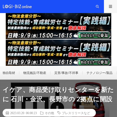
独自取材
物流施設/不動産
災害/事故/不祥事
テクノロジー/製品
イケア、商品受け取りセンターを新た
に 石川・金沢、長野市の 2拠点に開設
2023.03.20 06:00:23
その他
プレスリリースなど