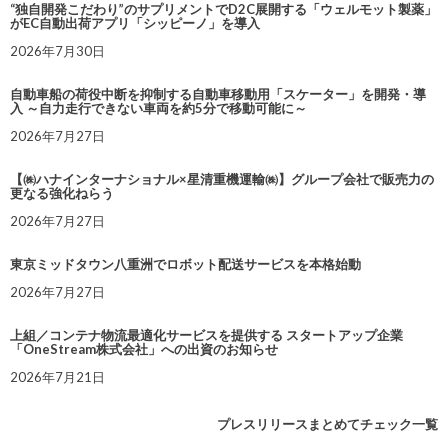
“独自開発こだわり”のサプリメントでD2C展開する「ウェルモット製薬」
がEC自動出荷アプリ「シッピーノ」を導入
2026年7月30日
自動車船の荷役中断を抑制する自動車移動用「スケーター」を開発・導
入 ～自力走行できない車両を約5分で移動可能に～
2026年7月27日
【㈱ハナインターナショナル×星清重機運輸㈱】グループ会社で販売力の
更なる強化ねらう
2026年7月27日
東京ミッドタウン八重洲でロボット配送サービスを本格始動
2026年7月27日
上組／コンテナ物流最適化サービスを提供する スタートアップ企業
「OneStream株式会社」への出資のお知らせ
2026年7月21日
プレスリリースまとめてチェック一覧