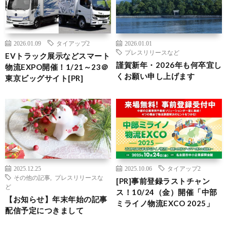
2026.01.09
タイアップ2
2026.01.01
プレスリリースなど
EVトラック展示などスマート
謹賀新年・2026年も何卒宜し
物流EXPO開催！1/21～23＠
くお願い申し上げます
東京ビッグサイト[PR]
2025.12.25
2025.10.06
タイアップ2
その他の記事
,
プレスリリースな
[PR]事前登録ラストチャン
ど
ス！10/24（金）開催「中部
【お知らせ】年末年始の記事
ミライノ物流EXCO 2025」
配信予定につきまして