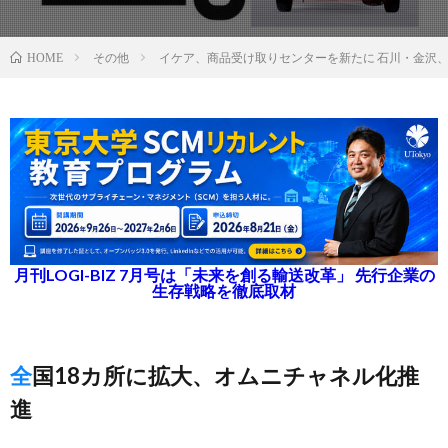
その他
イケア、商品受け取りセンターを新たに 石川・金沢、
HOME
月刊LOGI-BIZ 7月号は「未来を創る輸送改革」 先行企業の
生存戦略を徹底取材
全国18カ所に拡大、オムニチャネル化推
進