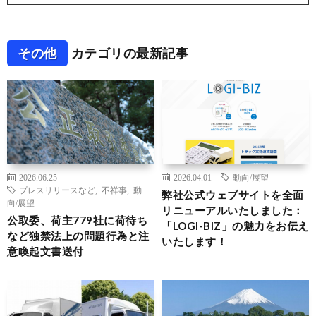
その他
カテゴリの最新記事
2026.06.25
2026.04.01
動向/展望
プレスリリースなど
,
不祥事
,
動
弊社公式ウェブサイトを全面
向/展望
リニューアルいたしました：
公取委、荷主779社に荷待ち
「LOGI-BIZ」の魅力をお伝え
など独禁法上の問題行為と注
いたします！
意喚起文書送付