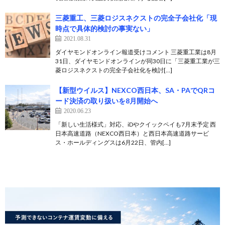
三菱重工、三菱ロジスネクストの完全子会社化「現
時点で具体的検討の事実ない」
2021.08.31
ダイヤモンドオンライン報道受けコメント 三菱重工業は8月
31日、ダイヤモンドオンラインが同30日に「三菱重工業が三
菱ロジスネクストの完全子会社化を検討[…]
【新型ウイルス】NEXCO西日本、SA・PAでQRコ
ード決済の取り扱いを8月開始へ
2020.06.23
「新しい生活様式」対応、iDやクイックペイも7月末予定 西
日本高速道路（NEXCO西日本）と西日本高速道路サービ
ス・ホールディングスは6月22日、管内[…]