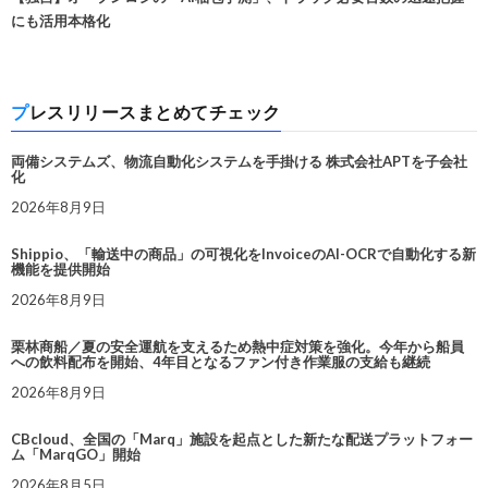
にも活用本格化
プレスリリースまとめてチェック
両備システムズ、物流自動化システムを手掛ける 株式会社APTを子会社
化
2026年8月9日
Shippio、「輸送中の商品」の可視化をInvoiceのAI-OCRで自動化する新
機能を提供開始
2026年8月9日
栗林商船／夏の安全運航を支えるため熱中症対策を強化。今年から船員
への飲料配布を開始、4年目となるファン付き作業服の支給も継続
2026年8月9日
CBcloud、全国の「Marq」施設を起点とした新たな配送プラットフォー
ム「MarqGO」開始
2026年8月5日