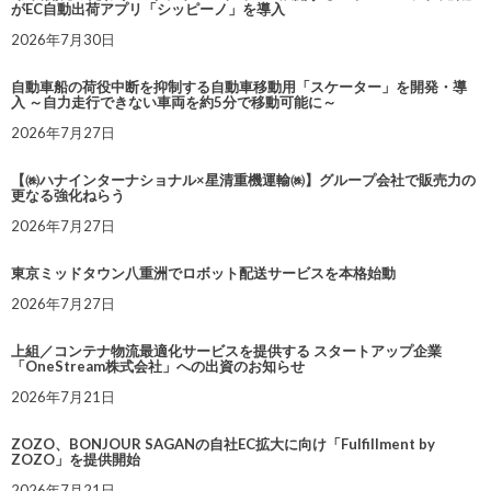
がEC自動出荷アプリ「シッピーノ」を導入
2026年7月30日
自動車船の荷役中断を抑制する自動車移動用「スケーター」を開発・導
入 ～自力走行できない車両を約5分で移動可能に～
2026年7月27日
【㈱ハナインターナショナル×星清重機運輸㈱】グループ会社で販売力の
更なる強化ねらう
2026年7月27日
東京ミッドタウン八重洲でロボット配送サービスを本格始動
2026年7月27日
上組／コンテナ物流最適化サービスを提供する スタートアップ企業
「OneStream株式会社」への出資のお知らせ
2026年7月21日
ZOZO、BONJOUR SAGANの自社EC拡大に向け「Fulfillment by
ZOZO」を提供開始
2026年7月21日