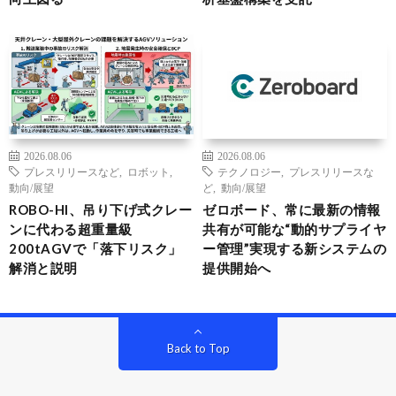
2026.08.06
2026.08.06
プレスリリースなど
,
ロボット
,
テクノロジー
,
プレスリリースな
動向/展望
ど
,
動向/展望
ROBO-HI、吊り下げ式クレー
ゼロボード、常に最新の情報
ンに代わる超重量級
共有が可能な“動的サプライヤ
200tAGVで「落下リスク」
ー管理”実現する新システムの
解消と説明
提供開始へ
Back to Top