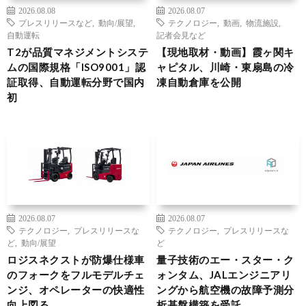
2026.08.08
2026.08.07
プレスリリースなど
,
動向/展望
,
テクノロジー
,
動画
,
物流施設
,
自動運転
記者会見など
T2が品質マネジメントシステ
【現地取材・動画】霞ヶ関キ
ムの国際規格「ISO9001」認
ャピタル、川崎・東扇島の冷
証取得、自動運転分野で国内
凍自動倉庫を公開
初
2026.08.07
2026.08.07
テクノロジー
,
プレスリリースな
テクノロジー
,
プレスリリースな
ど
,
動向/展望
ど
ロジスネクストが防爆仕様車
量子技術のエー・スター・ク
のフォークをフルモデルチェ
ォンタム、JALエンジニアリ
ンジ、オペレーターの快適性
ングから航空機の故障予測分
向上図る
析基盤構築を受託