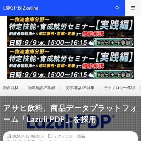
独自取材
物流施設/不動産
災害/事故/不祥事
テクノロジー/製品
アサヒ飲料、商品データプラットフォ
ーム「Lazuli PDP」を採用
2024.04.12 06:00:58
テクノロジー/製品