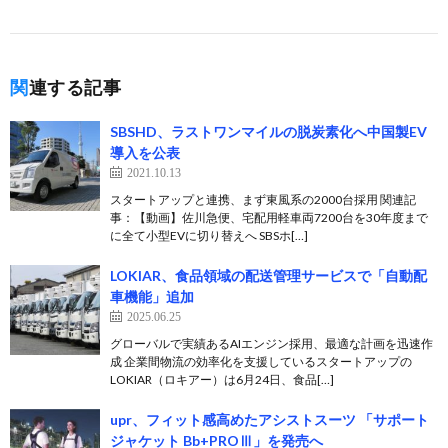
関連する記事
SBSHD、ラストワンマイルの脱炭素化へ中国製EV
導入を公表
2021.10.13
スタートアップと連携、まず東風系の2000台採用 関連記
事：【動画】佐川急便、宅配用軽車両7200台を30年度まで
に全て小型EVに切り替えへ SBSホ[…]
LOKIAR、食品領域の配送管理サービスで「自動配
車機能」追加
2025.06.25
グローバルで実績あるAIエンジン採用、最適な計画を迅速作
成 企業間物流の効率化を支援しているスタートアップの
LOKIAR（ロキアー）は6月24日、食品[…]
upr、フィット感高めたアシストスーツ 「サポート
ジャケット Bb+PROⅢ」を発売へ