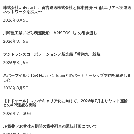
株式会社Univearth、倉吉運送株式会社と資本提携〜山陰エリアへ実運送
ネットワークを拡大〜
2026年8月5日
川崎重工業／ばら積運搬船「ARISTOS II」の引き渡し
2026年8月5日
フジトランスコーポレーション／新造船「蓉翔丸」就航
2026年8月5日
ネバーマイル：TGR Haas F1 Teamとのパートナーシップ契約を締結しま
した
2026年8月5日
【トドケール】マルチキャリア化に向けて、2026年7月よりヤマト運輸
とのAPI連携を開始
2026年7月30日
JR貨物／お盆休み期間の貨物列車の運転計画について