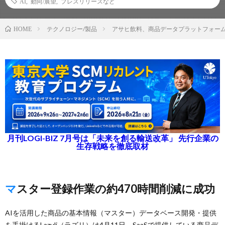
AI
,
動向/展望
,
プレスリリースなど
テクノロジー/製品
アサヒ飲料、商品データプラットフォーム「La
HOME
月刊LOGI-BIZ 7月号は「未来を創る輸送改革」 先行企業の
生存戦略を徹底取材
マスター登録作業の約470時間削減に成功
AIを活用した商品の基本情報（マスター）データベース開発・提供
を手掛けるLazuli（ラズリ）は4月11日、SaaSで提供している商品デ