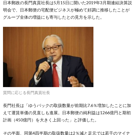
日本郵政の長門真貢社長は5月15日に開いた2019年3月期連結決算説
明会で、日本郵便の宅配便ビジネスが極めて好調に推移したことが
グループ全体の増益にも寄与したとの見方を示した。
質問に応じる長門真貢社長
長門社長は「ゆうパックの取扱数量が前期比7.6％増加したことに加
えて運賃単価の見直しも進展。日本郵便の純利益は1266億円と期初
計画（450億円）を大きく上回った」と評価した。
その半面、同第4四半期の取扱数量は2％減と足元では若干のマイナ