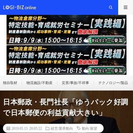
独自取材
物流施設/不動産
災害/事故/不祥事
テクノロジー/製品
日本郵政・長門社長「ゆうパック好調
で日本郵便の利益貢献大きい」
2019.05.15 20:05:22
経営/業界動向
動向/展望