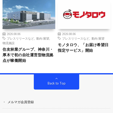
2026.08.06
2026.08.06
プレスリリースなど
,
動向/展望
,
プレスリリースなど
,
動向/展望
物流施設
モノタロウ、「お届け希望日
住友林業グループ、神奈川・
指定サービス」開始
厚木で初の自社運営型物流拠
点が稼働開始
Back to Top
メルマガ会員登録