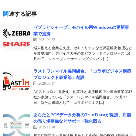
関連する記事
ゼブラとシャープ、モバイル用Windowsの更新事
業で提携
2021.06.22
端末抱える企業を支援、セキュリティなど課題解決 物流など
産業現場向けデバイス大手の米ゼブラ・テクノロジーズは6
月22日、シャープマーケティングジャパン[…]
ラストワンマイル協同組合、「コラボビジネス構築
プロジェクト事業部」創設
2020.06.17
“ポストコロナ”見据え、他業種と連携模索 中小運送事業者37
社が参加している「ラストワンマイル協同組合」は6月17
日、新たな組織として「コラボビジネス[…]
あらたとPOSデータ分析のTrue Dataが提携、店舗
の売り場整備などサポート強化図る
2025.12.18
膨大な購買データを活用 あらたと小売店舗のPOS（販売時点