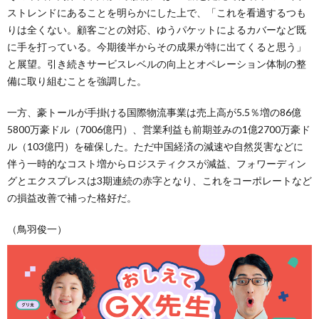
ストレンドにあることを明らかにした上で、「これを看過するつも
りは全くない。顧客ごとの対応、ゆうパケットによるカバーなど既
に手を打っている。今期後半からその成果が特に出てくると思う」
と展望。引き続きサービスレベルの向上とオペレーション体制の整
備に取り組むことを強調した。
一方、豪トールが手掛ける国際物流事業は売上高が5.5％増の86億
5800万豪ドル（7006億円）、営業利益も前期並みの1億2700万豪ド
ル（103億円）を確保した。ただ中国経済の減速や自然災害などに
伴う一時的なコスト増からロジスティクスが減益、フォワーディン
グとエクスプレスは3期連続の赤字となり、これをコーポレートなど
の損益改善で補った格好だ。
（鳥羽俊一）