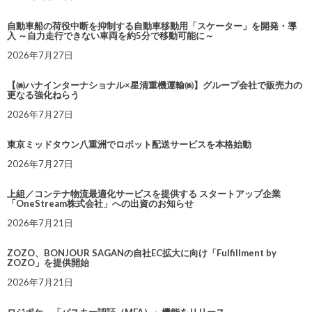
自動車船の荷役中断を抑制する自動車移動用「スケーター」を開発・導
入 ～自力走行できない車両を約5分で移動可能に～
2026年7月27日
【㈱ハナインターナショナル×星清重機運輸㈱】グループ会社で販売力の
更なる強化ねらう
2026年7月27日
東京ミッドタウン八重洲でロボット配送サービスを本格始動
2026年7月27日
上組／コンテナ物流最適化サービスを提供する スタートアップ企業
「OneStream株式会社」への出資のお知らせ
2026年7月21日
ZOZO、BONJOUR SAGANの自社EC拡大に向け「Fulfillment by
ZOZO」を提供開始
2026年7月21日