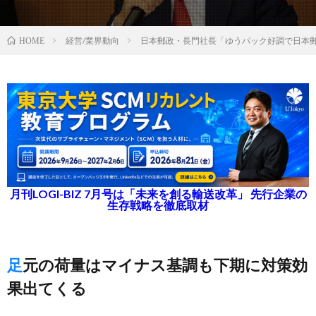
経営/業界動向
日本郵政・長門社長「ゆうパック好調で日本
HOME
月刊LOGI-BIZ 7月号は「未来を創る輸送改革」 先行企業の
生存戦略を徹底取材
足元の荷量はマイナス基調も下期に対策効
果出てくる