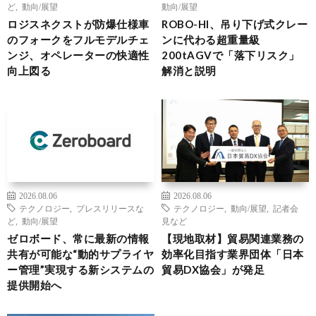
ど
,
動向/展望
動向/展望
ロジスネクストが防爆仕様車
ROBO-HI、吊り下げ式クレー
のフォークをフルモデルチェ
ンに代わる超重量級
ンジ、オペレーターの快適性
200tAGVで「落下リスク」
向上図る
解消と説明
2026.08.06
2026.08.06
テクノロジー
,
プレスリリースな
テクノロジー
,
動向/展望
,
記者会
ど
,
動向/展望
見など
ゼロボード、常に最新の情報
【現地取材】貿易関連業務の
共有が可能な“動的サプライヤ
効率化目指す業界団体「日本
ー管理”実現する新システムの
貿易DX協会」が発足
提供開始へ