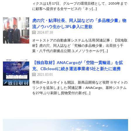
ィクスは1月17日、グループの環境目標として、2050年まで
に顧客へ提供する全サービスの「ネッ[…]
虎の穴・鮎澤社長、同人誌などの「多品種少量」物
流ノウハウ生かし3PL参入に意欲
2024.07.10
オートストアの自動倉庫システムも活用 関連記事：【現地取
材】虎の穴、同人誌など「究極の多品種少量」出荷担う千
葉・八千代の新拠点公開 ユメノソラホールデ[…]
【独自取材】ANACargoが「空陸一貫輸送」を拡
充、CBcloudに続き運送事業者5社と新たに連携
2021.03.01
専用ポータルサイトも開設、新商品開発など視野 ※サイトの
リンクを追加しました 関連記事：ANACargo、基幹システム
を27年ぶり刷新し貨物受付の新ポ[…]