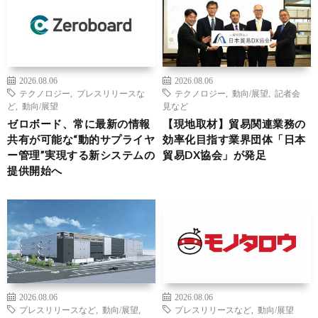
2026.08.06
2026.08.06
テクノロジー
,
プレスリリースな
テクノロジー
,
動向/展望
,
記者会
ど
,
動向/展望
見など
ゼロボード、常に最新の情報
【現地取材】貿易関連業務の
共有が可能な“動的サプライヤ
効率化目指す業界団体「日本
ー管理”実現する新システムの
貿易DX協会」が発足
提供開始へ
2026.08.06
2026.08.06
プレスリリースなど
,
動向/展望
,
プレスリリースなど
,
動向/展望