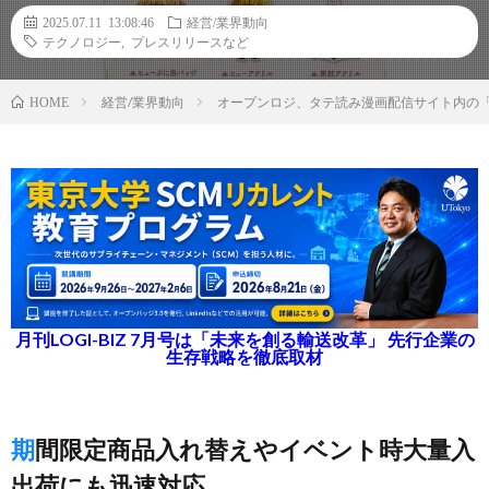
2025.07.11 13:08:46
経営/業界動向
テクノロジー
,
プレスリリースなど
経営/業界動向
オープンロジ、タテ読み漫画配信サイト内の
HOME
月刊LOGI-BIZ 7月号は「未来を創る輸送改革」 先行企業の
生存戦略を徹底取材
期間限定商品入れ替えやイベント時大量入
出荷にも迅速対応