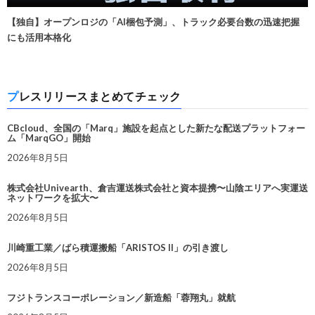
【独自】オープンロジの「AI梱包予測」、トラック必要台数の迅速把握
にも活用本格化
プレスリリースまとめてチェック
CBcloud、全国の「Marq」施設を起点とした新たな配送プラットフォー
ム「MarqGO」開始
2026年8月5日
株式会社Univearth、倉吉運送株式会社と資本提携〜山陰エリアへ実運送
ネットワークを拡大〜
2026年8月5日
川崎重工業／ばら積運搬船「ARISTOS II」の引き渡し
2026年8月5日
フジトランスコーポレーション／新造船「蓉翔丸」就航