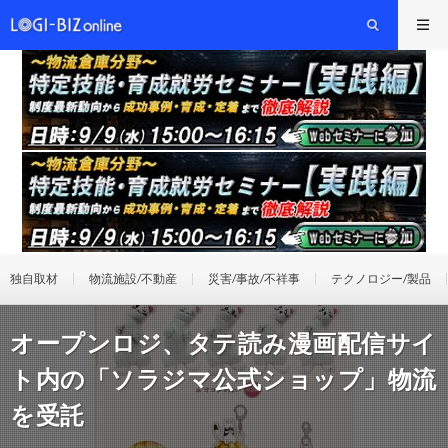
独自取材
物流施設/不動産
災害/事故/不祥事
テクノロジー/製品
オープンロジ、タテ読み漫画配信サイ
ト内の「ソラジマ公式ショップ」物流
を受託