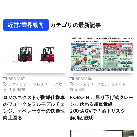
経営/業界動向
カテゴリの最新記事
2026.08.07
2026.08.06
テクノロジー
,
プレスリリースな
プレスリリースなど
,
ロボット
,
ど
,
動向/展望
動向/展望
ロジスネクストが防爆仕様車
ROBO-HI、吊り下げ式クレー
のフォークをフルモデルチェ
ンに代わる超重量級
ンジ、オペレーターの快適性
200tAGVで「落下リスク」
向上図る
解消と説明