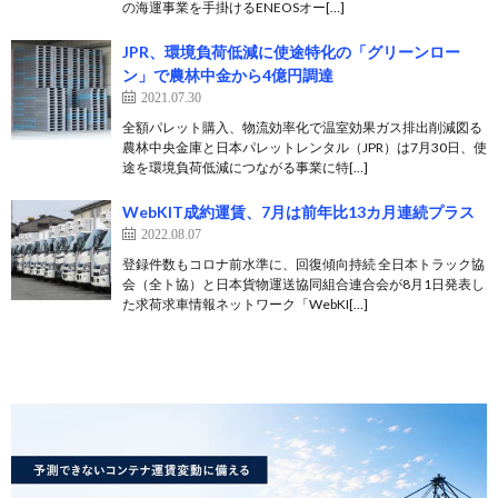
の海運事業を手掛けるENEOSオー[…]
JPR、環境負荷低減に使途特化の「グリーンロー
ン」で農林中金から4億円調達
2021.07.30
全額パレット購入、物流効率化で温室効果ガス排出削減図る
農林中央金庫と日本パレットレンタル（JPR）は7月30日、使
途を環境負荷低減につながる事業に特[…]
WebKIT成約運賃、7月は前年比13カ月連続プラス
2022.08.07
登録件数もコロナ前水準に、回復傾向持続 全日本トラック協
会（全ト協）と日本貨物運送協同組合連合会が8月1日発表し
た求荷求車情報ネットワーク「WebKI[…]