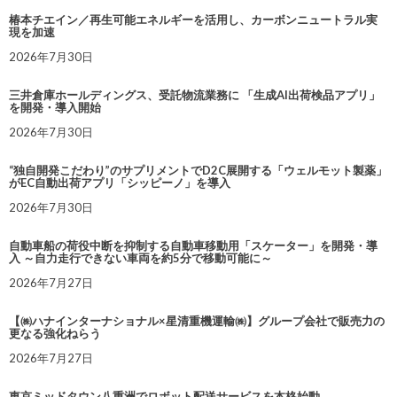
椿本チエイン／再生可能エネルギーを活用し、カーボンニュートラル実
現を加速
2026年7月30日
三井倉庫ホールディングス、受託物流業務に 「生成AI出荷検品アプリ」
を開発・導入開始
2026年7月30日
“独自開発こだわり”のサプリメントでD2C展開する「ウェルモット製薬」
がEC自動出荷アプリ「シッピーノ」を導入
2026年7月30日
自動車船の荷役中断を抑制する自動車移動用「スケーター」を開発・導
入 ～自力走行できない車両を約5分で移動可能に～
2026年7月27日
【㈱ハナインターナショナル×星清重機運輸㈱】グループ会社で販売力の
更なる強化ねらう
2026年7月27日
東京ミッドタウン八重洲でロボット配送サービスを本格始動