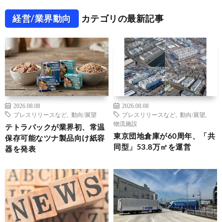
経営/業界動向
カテゴリの最新記事
2026.08.08
2026.08.08
プレスリリースなど
,
動向/展望
プレスリリースなど
,
動向/展望
,
物流施設
テトラパックが業界初、常温
東京団地倉庫が60周年、「共
保存可能なツナ製品向け紙容
同型」53.8万㎡を運営
器を発表