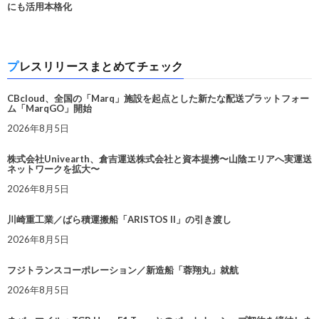
にも活用本格化
プレスリリースまとめてチェック
CBcloud、全国の「Marq」施設を起点とした新たな配送プラットフォー
ム「MarqGO」開始
2026年8月5日
株式会社Univearth、倉吉運送株式会社と資本提携〜山陰エリアへ実運送
ネットワークを拡大〜
2026年8月5日
川崎重工業／ばら積運搬船「ARISTOS II」の引き渡し
2026年8月5日
フジトランスコーポレーション／新造船「蓉翔丸」就航
2026年8月5日