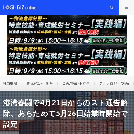
独自取材
物流施設/不動産
災害/事故/不祥事
テクノロジー/製品
港湾春闘で4月21日からのスト通告解
除、あらためて5月26日始業時開始で
設定