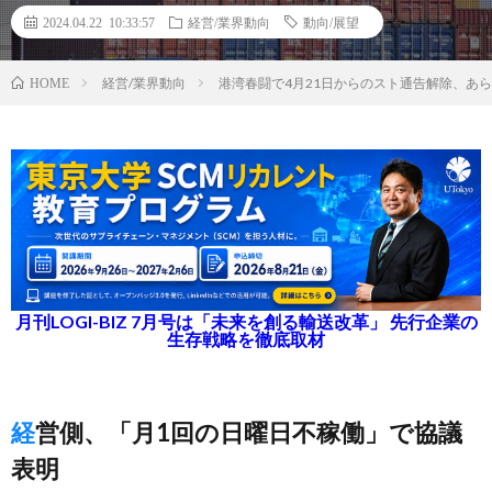
2024.04.22 10:33:57
経営/業界動向
動向/展望
経営/業界動向
港湾春闘で4月21日からのスト通告解除、あら
HOME
月刊LOGI-BIZ 7月号は「未来を創る輸送改革」 先行企業の
生存戦略を徹底取材
経営側、「月1回の日曜日不稼働」で協議
表明