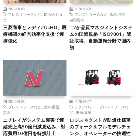
2026.08.08
2026.08.08
プレスリリースなど
,
提携/合弁な
プレスリリースなど
,
動向/展望
,
ど
自動運転
三菱商事とメディパルHD、医
T2が品質マネジメントシステ
療機関の経営効率化支援で連
ムの国際規格「ISO9001」認
携強化
証取得、自動運転分野で国内
初
2026.08.08
2026.08.07
プレスリリースなど
,
動向/展望
,
テクノロジー
,
プレスリリースな
災害
ど
,
動向/展望
ニチレイがシステム障害で連
ロジスネクストが防爆仕様車
結売上高50億円減見込み、対
のフォークをフルモデルチェ
応費用10億円を特損計上
ンジ、オペレーターの快適性