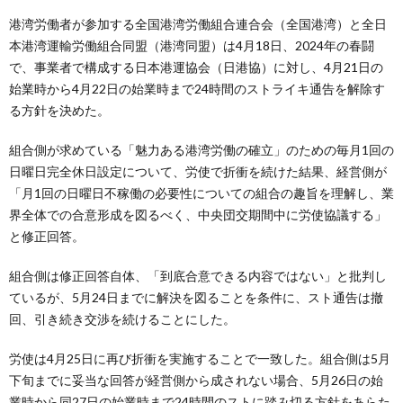
港湾労働者が参加する全国港湾労働組合連合会（全国港湾）と全日
本港湾運輸労働組合同盟（港湾同盟）は4月18日、2024年の春闘
で、事業者で構成する日本港運協会（日港協）に対し、4月21日の
始業時から4月22日の始業時まで24時間のストライキ通告を解除す
る方針を決めた。
組合側が求めている「魅力ある港湾労働の確立」のための毎月1回の
日曜日完全休日設定について、労使で折衝を続けた結果、経営側が
「月1回の日曜日不稼働の必要性についての組合の趣旨を理解し、業
界全体での合意形成を図るべく、中央団交期間中に労使協議する」
と修正回答。
組合側は修正回答自体、「到底合意できる内容ではない」と批判し
ているが、5月24日までに解決を図ることを条件に、スト通告は撤
回、引き続き交渉を続けることにした。
労使は4月25日に再び折衝を実施することで一致した。組合側は5月
下旬までに妥当な回答が経営側から成されない場合、5月26日の始
業時から同27日の始業時まで24時間のストに踏み切る方針をあらた