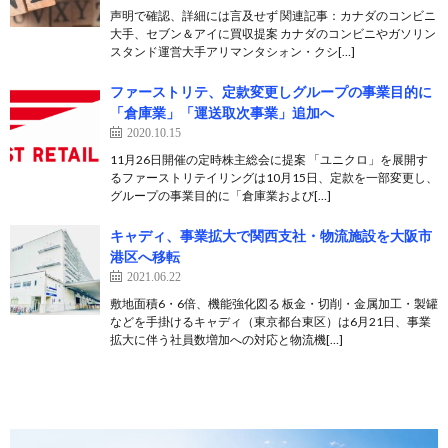
声明で確認、詳細には言及せず 関連記事：カナダのコンビニ
大手、セブン＆アイに買収提案 カナダのコンビニやガソリン
スタンド運営大手アリマンタシォン・クシ[…]
ファーストリテ、定款変更しグループの事業目的に
「倉庫業」「運送取次事業」追加へ
2020.10.15
11月26日開催の定時株主総会に提案 「ユニクロ」を展開す
るファーストリテイリングは10月15日、定款を一部変更し、
グループの事業目的に「倉庫業および[…]
キャディ、事業拡大で関西支社・物流施設を大阪市
港区へ移転
2021.06.22
敷地面積6・6倍、機能強化図る 板金・切削・金属加工・製罐
などを手掛けるキャディ（東京都台東区）は6月21日、事業
拡大に伴う社員数増加への対応と物流機[…]