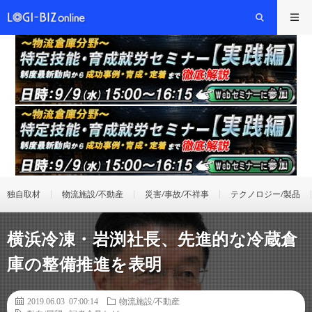
独自取材
物流施設/不動産
災害/事故/不祥事
テクノロジー/製品
横浜冷凍・岩渕社長、先進的な冷蔵倉
庫の整備推進を表明
2019.06.03 07:00:14
物流施設/不動産