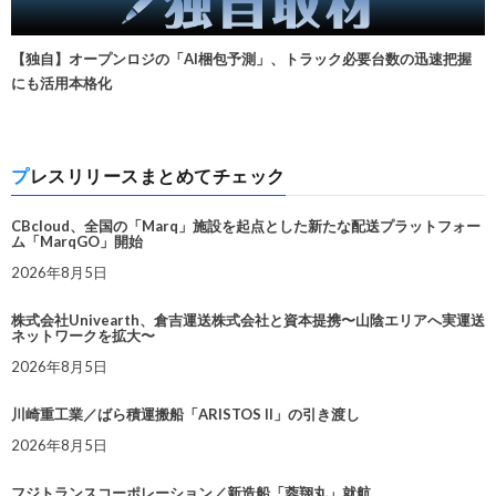
【独自】オープンロジの「AI梱包予測」、トラック必要台数の迅速把握
にも活用本格化
プレスリリースまとめてチェック
CBcloud、全国の「Marq」施設を起点とした新たな配送プラットフォー
ム「MarqGO」開始
2026年8月5日
株式会社Univearth、倉吉運送株式会社と資本提携〜山陰エリアへ実運送
ネットワークを拡大〜
2026年8月5日
川崎重工業／ばら積運搬船「ARISTOS II」の引き渡し
2026年8月5日
フジトランスコーポレーション／新造船「蓉翔丸」就航