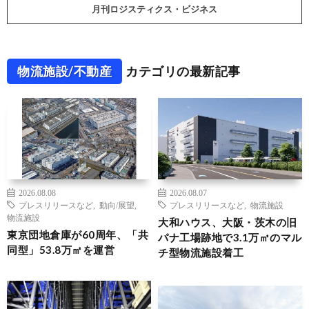
月刊ロジスティクス・ビジネス
物流施設/不動産
カテゴリの最新記事
2026.08.08
2026.08.07
プレスリリースなど
,
動向/展望
,
プレスリリースなど
,
物流施設
物流施設
大和ハウス、大阪・茨木の旧
東京団地倉庫が60周年、「共
パナ工場跡地で3.1万㎡のマル
同型」53.8万㎡を運営
チ型物流施設着工