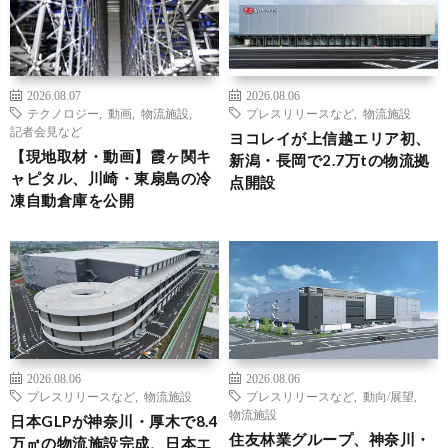
2026.08.07
2026.08.06
テクノロジー
,
動画
,
物流施設
,
プレスリリースなど
,
物流施設
記者会見など
ヨコレイが上信越エリア初、
【現地取材・動画】霞ヶ関キ
新潟・長岡で2.7万tの物流拠
ャピタル、川崎・東扇島の冷
点開設
凍自動倉庫を公開
2026.08.06
2026.08.06
プレスリリースなど
,
物流施設
プレスリリースなど
,
動向/展望
,
物流施設
日本GLPが神奈川・厚木で8.4
住友林業グループ、神奈川・
万㎡の物流施設完成、日本エ