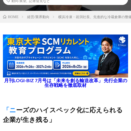
動向/展望
,
記者会見など
経営/業界動向
横浜冷凍・岩渕社長、先進的な冷蔵倉庫の整
HOME
月刊LOGI-BIZ 7月号は「未来を創る輸送改革」 先行企業の
生存戦略を徹底取材
「ニーズのハイスペック化に応えられる
企業が生き残る」