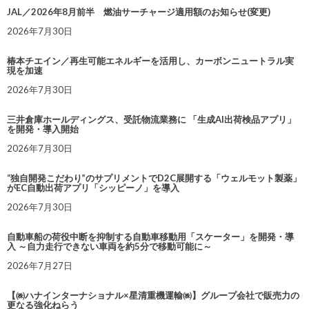
JAL／2026年8月前半 燃油サーチャージ適用額のお知らせ(変更)
2026年7月30日
椿本チエイン／再生可能エネルギーを活用し、カーボンニュートラル実
現を加速
2026年7月30日
三井倉庫ホールディングス、受託物流業務に 「生成AI出荷検品アプリ」
を開発・導入開始
2026年7月30日
“独自開発こだわり”のサプリメントでD2C展開する「ウェルモット製薬」
がEC自動出荷アプリ「シッピーノ」を導入
2026年7月30日
自動車船の荷役中断を抑制する自動車移動用「スケーター」を開発・導
入 ～自力走行できない車両を約5分で移動可能に～
2026年7月27日
【㈱ハナインターナショナル×星清重機運輸㈱】グループ会社で販売力の
更なる強化ねらう