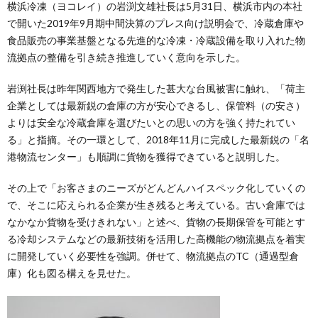
横浜冷凍（ヨコレイ）の岩渕文雄社長は5月31日、横浜市内の本社
で開いた2019年9月期中間決算のプレス向け説明会で、冷蔵倉庫や
食品販売の事業基盤となる先進的な冷凍・冷蔵設備を取り入れた物
流拠点の整備を引き続き推進していく意向を示した。
岩渕社長は昨年関西地方で発生した甚大な台風被害に触れ、「荷主
企業としては最新鋭の倉庫の方が安心できるし、保管料（の安さ）
よりは安全な冷蔵倉庫を選びたいとの思いの方を強く持たれてい
る」と指摘。その一環として、2018年11月に完成した最新鋭の「名
港物流センター」も順調に貨物を獲得できていると説明した。
その上で「お客さまのニーズがどんどんハイスペック化していくの
で、そこに応えられる企業が生き残ると考えている。古い倉庫では
なかなか貨物を受けきれない」と述べ、貨物の長期保管を可能とす
る冷却システムなどの最新技術を活用した高機能の物流拠点を着実
に開発していく必要性を強調。併せて、物流拠点のTC（通過型倉
庫）化も図る構えを見せた。