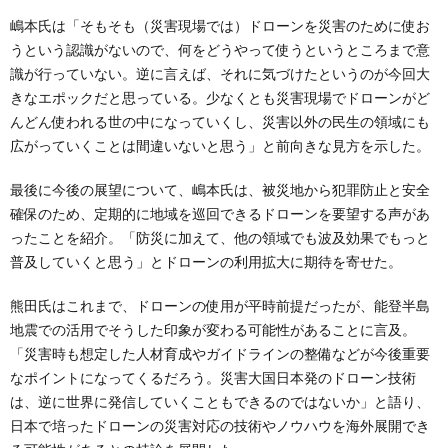
嶋本氏は「そもそも（災害現場では）ドローンを災害のために使お
うという認識がないので、何をどうやって使うというところまで意
識が行っていない。逆に言えば、それに気づけたというのが今回大
きなエポックだと思っている。少なくとも災害現場でドローンがど
んどん使われる世の中になっていくし、災害以外の民生の領域にも
広がっていくことは間違いないと思う」と前向きな見方を示した。
最後に今後の展望について、嶋本氏は、被災地から犯罪防止と安全
確保のため、定期的に地域を巡回できるドローンを要望する声があ
ったことを紹介。「防災に加えて、他の領域でも波及効果でもっと
普及していくと思う」とドローンの利用拡大に期待を寄せた。
熊田氏はこれまで、ドローンの使用が平時前提だったが、能登半島
地震での活用でそうした印象が変わる可能性があることに言及。
「災害時も想定した人材育成やガイドラインの整備などが今後重要
なポイントになってくるだろう。災害大国日本発のドローン技術
は、逆に世界に発信していくこともできるのではないか」と語り、
日本で培ったドローンの災害対応の技術やノウハウを海外展開でき