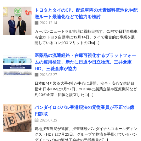
トヨタとタイのCP、配送車両の水素燃料電池化や配
送ルート最適化などで協力を検討
2022.12.14
カーボンニュートラル実現に貢献目指す、CJPTや日野自動車
も協力 トヨタ自動車は12月14日、タイで複合的に事業を展
開しているコングロマリットのCha[…]
医薬品の流通経路・在庫可視化するプラットフォー
ムの運用検証、新たに日通や日立物流、三井倉庫
HD、三菱倉庫が協力
2023.03.27
日本IBMと製薬大手4社が中心に展開、安全・安心な供給目
指す 日本IBMは3月27日、2018年に製薬企業や医療機関など
約20の企業・団体と設立したコ[…]
バンダイロジパル香港現法の元従業員が不正で5億
円詐取
2025.07.25
現地捜査当局が逮捕、捜査継続 バンダイナムコホールディン
グス（HD）は7月25日、グループで物流を手掛けているバン
ダイロジパルの海外子会社の元従業員が[…]