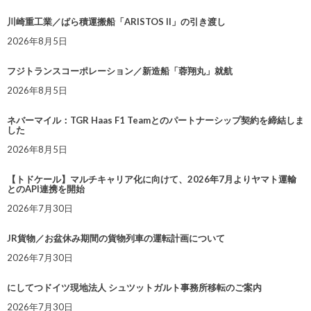
川崎重工業／ばら積運搬船「ARISTOS II」の引き渡し
2026年8月5日
フジトランスコーポレーション／新造船「蓉翔丸」就航
2026年8月5日
ネバーマイル：TGR Haas F1 Teamとのパートナーシップ契約を締結しま
した
2026年8月5日
【トドケール】マルチキャリア化に向けて、2026年7月よりヤマト運輸
とのAPI連携を開始
2026年7月30日
JR貨物／お盆休み期間の貨物列車の運転計画について
2026年7月30日
にしてつドイツ現地法人 シュツットガルト事務所移転のご案内
2026年7月30日