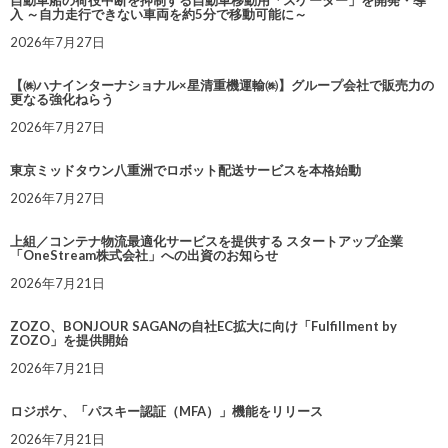
自動車船の荷役中断を抑制する自動車移動用「スケーター」を開発・導
入 ～自力走行できない車両を約5分で移動可能に～
2026年7月27日
【㈱ハナインターナショナル×星清重機運輸㈱】グループ会社で販売力の
更なる強化ねらう
2026年7月27日
東京ミッドタウン八重洲でロボット配送サービスを本格始動
2026年7月27日
上組／コンテナ物流最適化サービスを提供する スタートアップ企業
「OneStream株式会社」への出資のお知らせ
2026年7月21日
ZOZO、BONJOUR SAGANの自社EC拡大に向け「Fulfillment by
ZOZO」を提供開始
2026年7月21日
ロジポケ、「パスキー認証（MFA）」機能をリリース
2026年7月21日