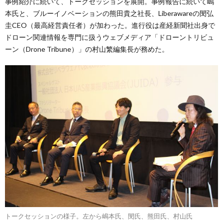
事例紹介に続いて、トークセッションを展開。事例報告に続いて嶋
本氏と、ブルーイノベーションの熊田貴之社長、Liberawareの閔弘
圭CEO（最高経営責任者）が加わった。進行役は産経新聞社出身で
ドローン関連情報を専門に扱うウェブメディア「ドローントリビュ
ーン（Drone Tribune）」の村山繁編集長が務めた。
トークセッションの様子。左から嶋本氏、閔氏、熊田氏、村山氏