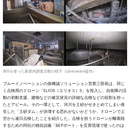
IBISを使った家屋内調査活動の様子（Liberaware提供）
ブルーイノベーションの柴﨑誠ソリューション営業三部長は、同じ
く点検用のドローン「ELIOS（エリオス）3」を投入し、自衛隊の活
動の初動支援、建物などの被災状況の詳細な点検などの役割を担っ
たとアピール。その一環として、河川を土砂がせきとめてしまい発
生した「土砂ダム」が決壊する恐れがないかどうか、ドローンで上
空から連日点検したことを紹介した。点検を担うドローンが離着陸
するための同社の独自設備「BEPポート」を災害現場で使ったのは