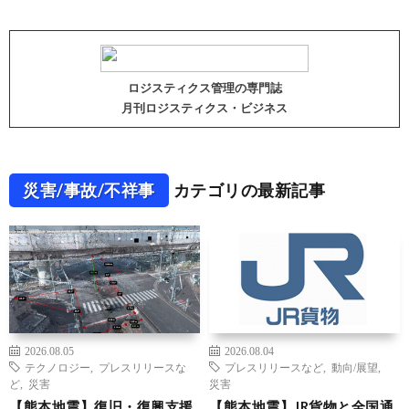
ロジスティクス管理の専門誌
月刊ロジスティクス・ビジネス
災害/事故/不祥事
カテゴリの最新記事
2026.08.05
2026.08.04
テクノロジー
,
プレスリリースな
プレスリリースなど
,
動向/展望
,
ど
,
災害
災害
【熊本地震】復旧・復興支援
【熊本地震】JR貨物と全国通