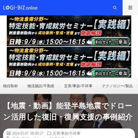
独自取材
物流施設/不動産
災害/事故/不祥事
テクノロジー/製品
【地震・動画】能登半島地震でドロー
ン活用した復旧・復興支援の事例紹介
2024.05.07 06:00:27
災害/事故/不祥事