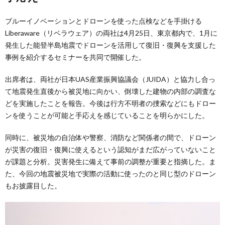
ブルーイノベーションとドローンを使った点検などを手掛ける
Liberaware（リベラウェア）の両社は4月25日、東京都内で、1月に
発生した能登半島地震でドローンを活用して復旧・復興を支援した
事例を紹介するセミナーを共同で開催した。
出席者は、両社が日本UAS産業振興協議会（JUIDA）と協力し合っ
て地震発生直後から被災地に向かい、倒壊した建物の内部の調査な
どを実施したことを報告。今後は行方不明者の捜索などにもドロー
ンを使うことが可能と手応えを感じていることを明らかにした。
同時に、被災地の自治体や警察、消防など関係者の間で、ドローン
が災害の復旧・復興に使えるという認知がまだ広がっていないこと
が課題と分析。災害発生に備えて事前の調整が重要と指摘した。ま
た、今回の地震被災地で実際の活動に使ったのと同じ型のドローン
もお披露目した。