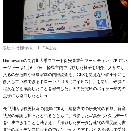
現地での活動体制（JUIDA提供）
Liberawareの長谷川大季スマート保安事業部マーケティング/PRマネ
ージャーは1月6～7日、輪島市内で活動した様子を紹介。人が立ち
入るのが危険な倒壊家屋の内部調査を、GPSを使えない狭小部にも
侵入して点検できるドローン「IBIS（アイビス）」を使い、破損の
程度などを確認したことを報告した。火力発電所のボイラー炉内の
点検にも協力したという。
長谷川氏は被災状況の把握に加え、建物内での紛失物の有無、資産
状況の確認も担ったと語るとともに、撮影した写真から3次元データ
を生成できることも踏まえ、「撮影したデータは建物の罹災証明書
発行のエビデンスになるのではないかとのアドバイスを現地で受け