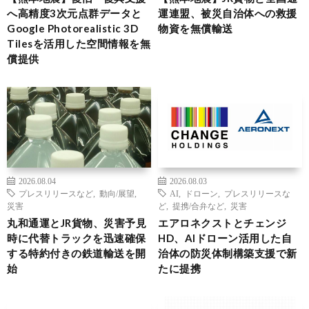
へ高精度3次元点群データと
運連盟、被災自治体への救援
Google Photorealistic 3D
物資を無償輸送
Tilesを活用した空間情報を無
償提供
2026.08.04
2026.08.03
プレスリリースなど
,
動向/展望
,
AI
,
ドローン
,
プレスリリースな
災害
ど
,
提携/合弁など
,
災害
丸和通運とJR貨物、災害予見
エアロネクストとチェンジ
時に代替トラックを迅速確保
HD、AIドローン活用した自
する特約付きの鉄道輸送を開
治体の防災体制構築支援で新
始
たに提携