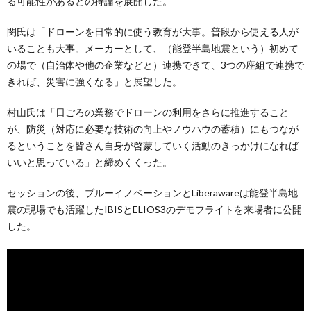
る可能性があるとの持論を展開した。
閔氏は「ドローンを日常的に使う教育が大事。普段から使える人が
いることも大事。メーカーとして、（能登半島地震という）初めて
の場で（自治体や他の企業などと）連携できて、3つの座組で連携で
きれば、災害に強くなる」と展望した。
村山氏は「日ごろの業務でドローンの利用をさらに推進すること
が、防災（対応に必要な技術の向上やノウハウの蓄積）にもつなが
るということを皆さん自身が啓蒙していく活動のきっかけになれば
いいと思っている」と締めくくった。
セッションの後、ブルーイノベーションとLiberawareは能登半島地
震の現場でも活躍したIBISとELIOS3のデモフライトを来場者に公開
した。