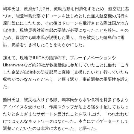
嶋本氏は、政府が1月2日、救助活動を円滑化するため、航空法に基
づき、能登半島北部でドローンをはじめとした無人航空機の飛行を
原則禁止にしたため、その後はドローンを飛行させる際は国か地方
自治体、現地災害対策本部の要請が必要になったことを報告。その
ため、冒頭でも嶋本氏が説明した通り、自ら被災した輪島市に電
話、要請を引き出したことを明らかにした。
加えて、現地でJUIDAの指揮の下、ブルーイノベーションや
Liberawareなど約20社が救援活動に参加していたことに触れ「こう
した企業が自治体の防災部局に直接（支援したいと）行っていたら
収拾がつかなかっただろう」と振り返り、事前調整の重要性を訴え
た。
熊田氏は、被災地入りする際、嶋本氏から水や食料を持参するよう
アドバイスを受けたり、作業スタッフが泊まる宿を手配してもらっ
たりとさまざまなサポートを受けたことを取り上げ、「われわれだ
けではそんなネットワークはなかった。本当にナビゲーターとして
調整いただいたのは非常に大きかった」と語った。