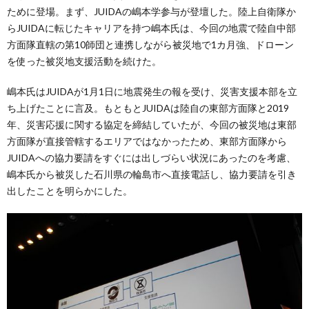
ために登場。まず、JUIDAの嶋本学参与が登壇した。陸上自衛隊か
らJUIDAに転じたキャリアを持つ嶋本氏は、今回の地震で陸自中部
方面隊直轄の第10師団と連携しながら被災地で1カ月強、ドローン
を使った被災地支援活動を続けた。
嶋本氏はJUIDAが1月1日に地震発生の報を受け、災害支援本部を立
ち上げたことに言及。もともとJUIDAは陸自の東部方面隊と2019
年、災害応援に関する協定を締結していたが、今回の被災地は東部
方面隊が直接管轄するエリアではなかったため、東部方面隊から
JUIDAへの協力要請をすぐには出しづらい状況にあったのを考慮、
嶋本氏から被災した石川県の輪島市へ直接電話し、協力要請を引き
出したことを明らかにした。