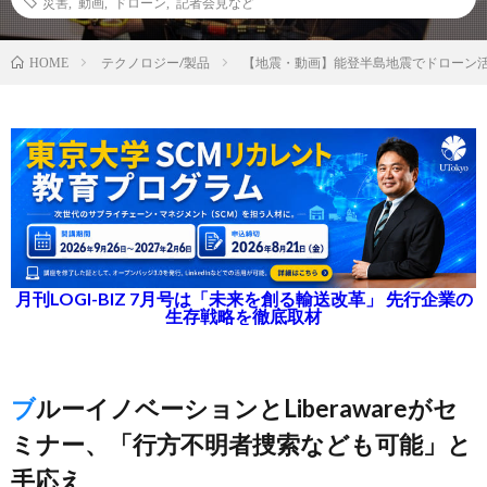
災害
,
動画
,
ドローン
,
記者会見など
テクノロジー/製品
【地震・動画】能登半島地震でドローン
HOME
月刊LOGI-BIZ 7月号は「未来を創る輸送改革」 先行企業の
生存戦略を徹底取材
ブルーイノベーションとLiberawareがセ
ミナー、「行方不明者捜索なども可能」と
手応え