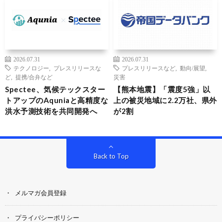
2026.07.31
2026.07.31
テクノロジー
,
プレスリリースな
プレスリリースなど
,
動向/展望
,
ど
,
提携/合弁など
災害
Spectee、気候テックスター
【熊本地震】「震度5強」以
トアップのAquniaと高精度な
上の被災地域に2.2万社、県外
洪水予測技術を共同開発へ
が2割
Back to Top
メルマガ会員登録
プライバシーポリシー