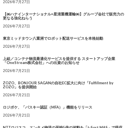
2026年7月27日
【㈱ハナインターナショナル×星清重機運輸㈱】グループ会社で販売力の
更なる強化ねらう
2026年7月27日
東京ミッドタウン八重洲でロボット配送サービスを本格始動
2026年7月27日
上組／コンテナ物流最適化サービスを提供する スタートアップ企業
「OneStream株式会社」への出資のお知らせ
2026年7月21日
ZOZO、BONJOUR SAGANの自社EC拡大に向け「Fulfillment by
ZOZO」を提供開始
2026年7月21日
ロジポケ、「パスキー認証（MFA）」機能をリリース
2026年7月21日
NTTロジスコ、エンタメ物流の平時5倍の波動を「t-Sort MAS」で吸収