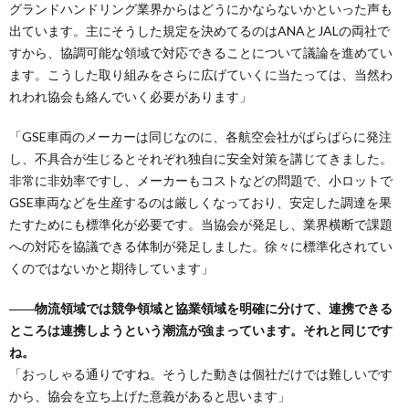
グランドハンドリング業界からはどうにかならないかといった声も
出ています。主にそうした規定を決めてるのはANAとJALの両社で
すから、協調可能な領域で対応できることについて議論を進めてい
ます。こうした取り組みをさらに広げていくに当たっては、当然わ
れわれ協会も絡んでいく必要があります」
「GSE車両のメーカーは同じなのに、各航空会社がばらばらに発注
し、不具合が生じるとそれぞれ独自に安全対策を講じてきました。
非常に非効率ですし、メーカーもコストなどの問題で、小ロットで
GSE車両などを生産するのは厳しくなっており、安定した調達を果
たすためにも標準化が必要です。当協会が発足し、業界横断で課題
への対応を協議できる体制が発足しました。徐々に標準化されてい
くのではないかと期待しています」
――物流領域では競争領域と協業領域を明確に分けて、連携できる
ところは連携しようという潮流が強まっています。それと同じです
ね。
「おっしゃる通りですね。そうした動きは個社だけでは難しいです
から、協会を立ち上げた意義があると思います」