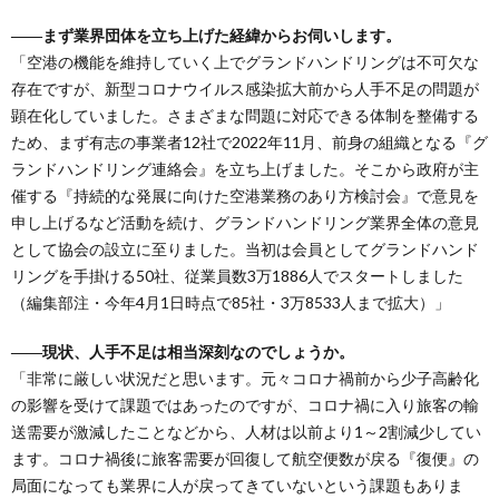
――まず業界団体を立ち上げた経緯からお伺いします。
「空港の機能を維持していく上でグランドハンドリングは不可欠な
存在ですが、新型コロナウイルス感染拡大前から人手不足の問題が
顕在化していました。さまざまな問題に対応できる体制を整備する
ため、まず有志の事業者12社で2022年11月、前身の組織となる『グ
ランドハンドリング連絡会』を立ち上げました。そこから政府が主
催する『持続的な発展に向けた空港業務のあり方検討会』で意見を
申し上げるなど活動を続け、グランドハンドリング業界全体の意見
として協会の設立に至りました。当初は会員としてグランドハンド
リングを手掛ける50社、従業員数3万1886人でスタートしました
（編集部注・今年4月1日時点で85社・3万8533人まで拡大）」
――現状、人手不足は相当深刻なのでしょうか。
「非常に厳しい状況だと思います。元々コロナ禍前から少子高齢化
の影響を受けて課題ではあったのですが、コロナ禍に入り旅客の輸
送需要が激減したことなどから、人材は以前より1～2割減少してい
ます。コロナ禍後に旅客需要が回復して航空便数が戻る『復便』の
局面になっても業界に人が戻ってきていないという課題もありま