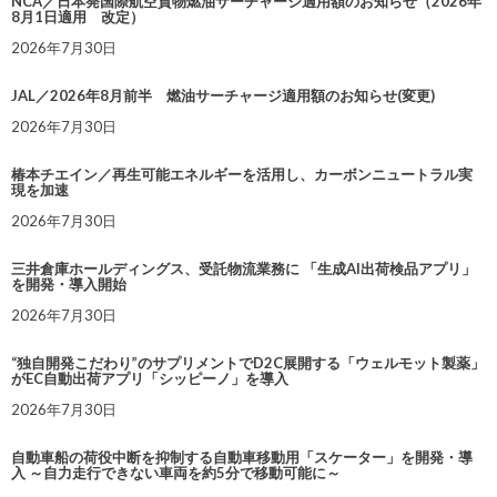
NCA／日本発国際航空貨物燃油サーチャージ適用額のお知らせ（2026年
8月1日適用 改定）
2026年7月30日
JAL／2026年8月前半 燃油サーチャージ適用額のお知らせ(変更)
2026年7月30日
椿本チエイン／再生可能エネルギーを活用し、カーボンニュートラル実
現を加速
2026年7月30日
三井倉庫ホールディングス、受託物流業務に 「生成AI出荷検品アプリ」
を開発・導入開始
2026年7月30日
“独自開発こだわり”のサプリメントでD2C展開する「ウェルモット製薬」
がEC自動出荷アプリ「シッピーノ」を導入
2026年7月30日
自動車船の荷役中断を抑制する自動車移動用「スケーター」を開発・導
入 ～自力走行できない車両を約5分で移動可能に～