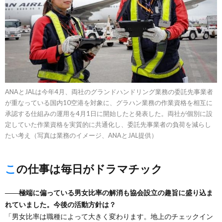
ANAとJALは今年4月、両社のグランドハンドリング業務の委託先事業者
が重なっている国内10空港を対象に、グラハン業務の作業資格を相互に
承認する仕組みの運用を4月1日に開始したと発表した。両社が個別に設
定していた作業資格を実質的に共通化し、委託先事業者の負荷を減らし
たい考え（写真は業務のイメージ、ANAとJAL提供）
この仕事は毎日がドラマチック
――極端に偏っている男女比率の解消も協会設立の趣旨に盛り込ま
れていました。今後の活動方針は？
「男女比率は職種によって大きく変わります。地上のチェックイン