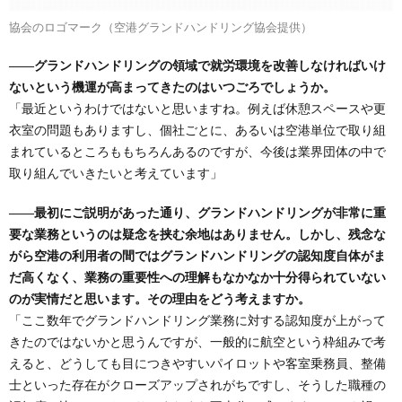
協会のロゴマーク（空港グランドハンドリング協会提供）
――グランドハンドリングの領域で就労環境を改善しなければいけ
ないという機運が高まってきたのはいつごろでしょうか。
「最近というわけではないと思いますね。例えば休憩スペースや更
衣室の問題もありますし、個社ごとに、あるいは空港単位で取り組
まれているところももちろんあるのですが、今後は業界団体の中で
取り組んでいきたいと考えています」
――最初にご説明があった通り、グランドハンドリングが非常に重
要な業務というのは疑念を挟む余地はありません。しかし、残念な
がら空港の利用者の間ではグランドハンドリングの認知度自体がま
だ高くなく、業務の重要性への理解もなかなか十分得られていない
のが実情だと思います。その理由をどう考えますか。
「ここ数年でグランドハンドリング業務に対する認知度が上がって
きたのではないかと思うんですが、一般的に航空という枠組みで考
えると、どうしても目につきやすいパイロットや客室乗務員、整備
士といった存在がクローズアップされがちですし、そうした職種の