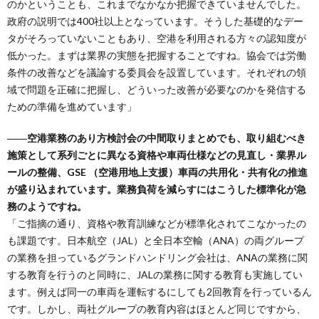
のかということも、これまでなかなか把握できていませんでした。
政府の説明では400社以上となっています。そうした基礎的なデー
タがそろっていないこともあり、空港を利用される方々の認知度が
低かった。まずは業界の実態を把握することですね。協会では労働
条件の改善などを議論する委員会を設置しています。それぞれの領
域で問題を正確に把握し、どういった改善が必要なのかを発信する
ための準備を進めています」
――空港業務のあり方検討会の中間取りまとめでも、取り組むべき
施策として系列ごとに異なる資格や車両仕様などの見直し・業界ル
ールの整備、GSE （空港用地上支援）車両の共用化・共有化の推進
が盛り込まれています。業務負荷を減らすにはこうした標準化が急
務のようですね。
「ご指摘の通り、資格や教育訓練などが標準化されてこなかったの
も課題です。日本航空（JAL）と全日本空輸（ANA）の両グループ
の業務を担っているグランドハンドリング会社は、ANAの業務に関
する教育を行うのと同時に、JALの業務に関する教育も実施してい
ます。例えば同一の車両を運転するにしても2回教育を行っているん
です。しかし、両社グループの教育内容はほとんど同じですから、