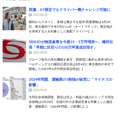
西濃、AT限定でもドライバー職チャレンジ可能に
2025.04.28
都内からスタート、多様な働き方を提供 西濃運輸は4月28
日、東京都内で今年3月からAT（オートマチック）限定免許
を保有する人を対象とした集配ドライバー[…]
SBSHDが物流倉庫を今後19・1万坪増床へ、鎌田社
長「早期に区切りの100万坪達成目指す」
2021.08.06
グループ各社の本社機能を東京・西新宿に集約も発表 SBSホ
ールディングスの鎌田正彦社長は8月6日に東京都内の本社で
開催した2021年6月中間決算説明会[…]
2024年問題、運輸業の5割強が経営に「マイナスの
影響」
2024.05.01
大同生命保険調査、懸念は売上・利益の減少がトップ 大同生
命保険は3月26日、全国の中小企業経営者を対象とした建設
業・運輸業の「2024年問題」の影響に[…]