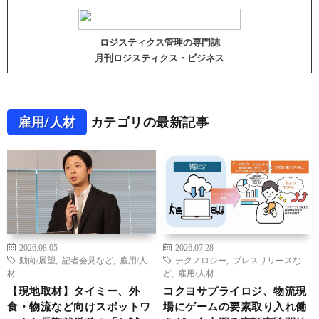
ロジスティクス管理の専門誌
月刊ロジスティクス・ビジネス
雇用/人材
カテゴリの最新記事
2026.08.05
2026.07.28
動向/展望
,
記者会見など
,
雇用/人
テクノロジー
,
プレスリリースな
材
ど
,
雇用/人材
【現地取材】タイミー、外
コクヨサプライロジ、物流現
食・物流など向けスポットワ
場にゲームの要素取り入れ働