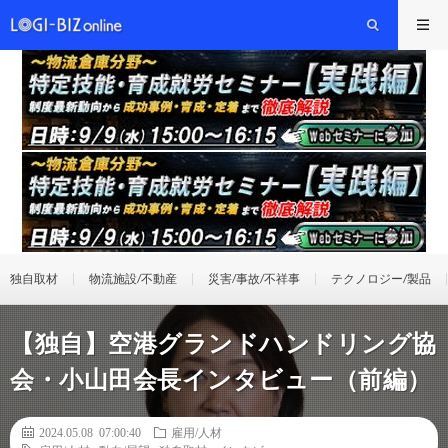
独自取材
物流施設/不動産
災害/事故/不祥事
テクノロジー/製品
【独自】空港グランドハンドリング協
会・小山田会長インタビュー（前編）
2024.05.08 07:00:40
雇用/人材