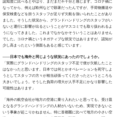
認知度に比べるとやはり、まだまだ不十分と感じます。コロナ禍に
なってから、例えば欧州などで顕著だったんですが、手荷物搬送や
保安検査などを担うスタッフが足りず欠航を強いられたことがあり
ました。そうした状況から、グランドハンドリングのスタッフがい
ないと運行に影響が出るということがマスコミでも取り扱われるよ
うになってきました。これまでなかなかそういうことはありません
でした。コロナ禍というネガティブな状況ではありますが、認知が
少し高まったという側面もあると感じています」
――日本でも海外と同じような状況にあったのでしょうか。
「実際にグランドハンドリングのスタッフ不足で便が欠航したこと
はなかったと思います。日本では何とかオペレーションを死守しよ
うとしてスタッフの方々が相当頑張ってくださったというところも
大きいでしょう。そうした負荷の増大が人手不足にかなり影響した
可能性はあります」
「海外の航空会社が地方の空港に乗り入れたいと思っても、受け皿
となるグランドハンドリングの人材がいないため、実現できないと
いう事象が起こりかねません。特に首都圏に比べて地方の小さい空