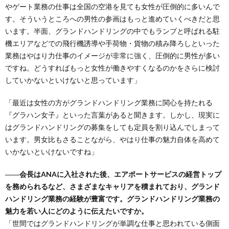
やゲート業務の仕事は全国の空港を見ても女性が圧倒的に多いんで
す。そういうところへの男性の参画はもっと進めていくべきだと思
います。半面、グランドハンドリングの中でもランプと呼ばれる駐
機エリアなどでの飛行機誘導や手荷物・貨物の積み降ろしといった
業務はやはり力仕事のイメージが非常に強く、圧倒的に男性が多い
ですね。どうすればもっと女性が働きやすくなるのかをさらに検討
していかないといけないと思っています」
「最近は女性の方がグランドハンドリング業務に関心を持たれる
『グラハン女子』といった言葉があると聞きます。しかし、現実に
はグランドハンドリングの募集をしても定員を割り込んでしまって
います。男女比もさることながら、やはり仕事の魅力自体を高めて
いかないといけないですね」
――会長はANAに入社された後、エアポートサービスの経営トップ
を務められるなど、さまざまなキャリアを積まれており、グランド
ハンドリング業務の経験が豊富です。グランドハンドリング業務の
魅力を若い人にどのように伝えたいですか。
「世間ではグランドハンドリングが単調な仕事と思われている側面