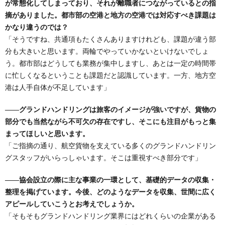
が常態化してしまっており、それが離職者につながっているとの指
摘がありました。都市部の空港と地方の空港では対応すべき課題は
かなり違うのでは？
「そうですね、共通項もたくさんありますけれども、課題が違う部
分も大きいと思います。両輪でやっていかないといけないでしょ
う。都市部はどうしても業務が集中しますし、あとは一定の時間帯
に忙しくなるということも課題だと認識しています。一方、地方空
港は人手自体が不足しています」
――グランドハンドリングは旅客のイメージが強いですが、貨物の
部分でも当然ながら不可欠の存在ですし、そこにも注目がもっと集
まってほしいと思います。
「ご指摘の通り、航空貨物を支えている多くのグランドハンドリン
グスタッフがいらっしゃいます。そこは重視すべき部分です」
――協会設立の際に主な事業の一環として、基礎的データの収集・
整理を掲げています。今後、どのようなデータを収集、世間に広く
アピールしていこうとお考えでしょうか。
「そもそもグランドハンドリング業界にはどれくらいの企業がある