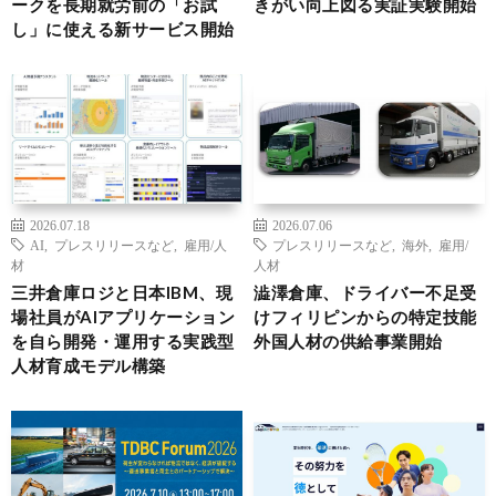
ークを長期就労前の「お試
きがい向上図る実証実験開始
し」に使える新サービス開始
2026.07.18
2026.07.06
AI
,
プレスリリースなど
,
雇用/人
プレスリリースなど
,
海外
,
雇用/
材
人材
三井倉庫ロジと日本IBM、現
澁澤倉庫、ドライバー不足受
場社員がAIアプリケーション
けフィリピンからの特定技能
を自ら開発・運用する実践型
外国人材の供給事業開始
人材育成モデル構築