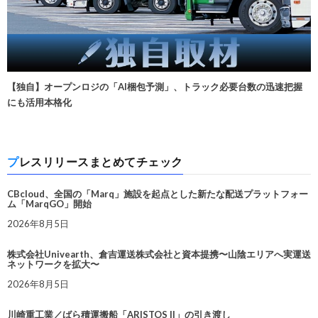
【独自】オープンロジの「AI梱包予測」、トラック必要台数の迅速把握
にも活用本格化
プレスリリースまとめてチェック
CBcloud、全国の「Marq」施設を起点とした新たな配送プラットフォー
ム「MarqGO」開始
2026年8月5日
株式会社Univearth、倉吉運送株式会社と資本提携〜山陰エリアへ実運送
ネットワークを拡大〜
2026年8月5日
川崎重工業／ばら積運搬船「ARISTOS II」の引き渡し