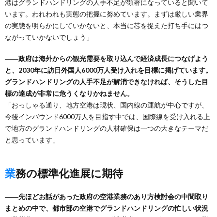
港はグランドハンドリングの人手不足が顕著になっていると聞いて
います。われわれも実態の把握に努めています。まずは厳しい業界
の実態を明らかにしていかないと、本当に芯を捉えた打ち手にはつ
ながっていかないでしょう」
――政府は海外からの観光需要を取り込んで経済成長につなげよう
と、2030年に訪日外国人6000万人受け入れを目標に掲げています。
グランドハンドリングの人手不足が解消できなければ、そうした目
標の達成が非常に危うくなりかねません。
「おっしゃる通り、地方空港は現状、国内線の運航が中心ですが、
今後インバウンド6000万人を目指す中では、国際線を受け入れる上
で地方のグランドハンドリングの人材確保は一つの大きなテーマだ
と思っています」
業務の標準化進展に期待
――先ほどお話があった政府の空港業務のあり方検討会の中間取り
まとめの中で、都市部の空港でグランドハンドリングの忙しい状況