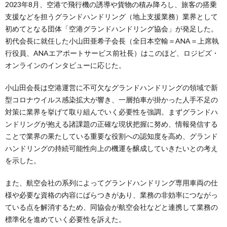
2023年8月、空港で飛行機の誘導や貨物の積み降ろし、旅客の搭乗
支援などを担うグランドハンドリング（地上支援業務）業界として
初めてとなる団体「空港グランドハンドリング協会」が発足した。
初代会長に就任した小山田亜希子会長（全日本空輸＝ANA＝上席執
行役員、ANAエアポートサービス前社長）はこのほど、ロジビズ・
オンラインのインタビューに応じた。
小山田会長は空港運営に不可欠なグランドハンドリングの領域で新
型コロナウイルス感染拡大が響き、一層拍車が掛かった人手不足の
対策に業界を挙げて取り組んでいく必要性を強調。まずグランドハ
ンドリングが抱える諸課題の正確な現状把握に努め、情報発信する
ことで業界の果たしている重要な役割への認知度を高め、グランド
ハンドリングの持続可能性向上の機運を醸成していきたいとの考え
を示した。
また、航空会社の系列によってグランドハンドリング専用車両の仕
様や必要な資格の内容にばらつきがあり、業務の非効率につながっ
ている点を解消するため、同協会が航空会社などと連携して業務の
標準化を進めていく必要性を訴えた。