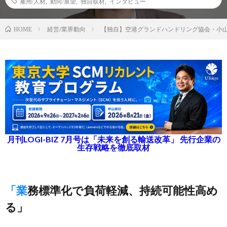
雇用/人材
,
動向/展望
,
独自取材
,
インタビュー
経営/業界動向
【独自】空港グランドハンドリング協会・小
HOME
月刊LOGI-BIZ 7月号は「未来を創る輸送改革」 先行企業の
生存戦略を徹底取材
「業務標準化で負荷軽減、持続可能性高め
る」