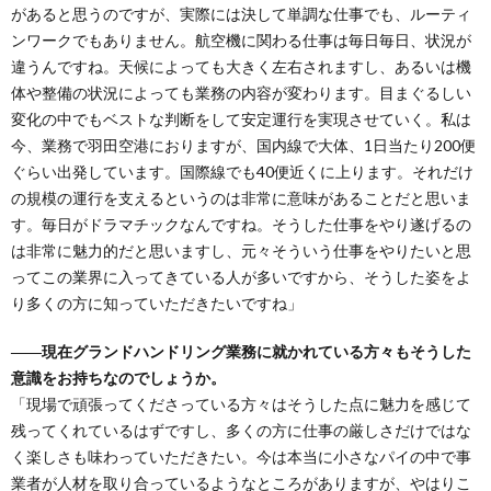
があると思うのですが、実際には決して単調な仕事でも、ルーティ
ンワークでもありません。航空機に関わる仕事は毎日毎日、状況が
違うんですね。天候によっても大きく左右されますし、あるいは機
体や整備の状況によっても業務の内容が変わります。目まぐるしい
変化の中でもベストな判断をして安定運行を実現させていく。私は
今、業務で羽田空港におりますが、国内線で大体、1日当たり200便
ぐらい出発しています。国際線でも40便近くに上ります。それだけ
の規模の運行を支えるというのは非常に意味があることだと思いま
す。毎日がドラマチックなんですね。そうした仕事をやり遂げるの
は非常に魅力的だと思いますし、元々そういう仕事をやりたいと思
ってこの業界に入ってきている人が多いですから、そうした姿をよ
り多くの方に知っていただきたいですね」
――現在グランドハンドリング業務に就かれている方々もそうした
意識をお持ちなのでしょうか。
「現場で頑張ってくださっている方々はそうした点に魅力を感じて
残ってくれているはずですし、多くの方に仕事の厳しさだけではな
く楽しさも味わっていただきたい。今は本当に小さなパイの中で事
業者が人材を取り合っているようなところがありますが、やはりこ