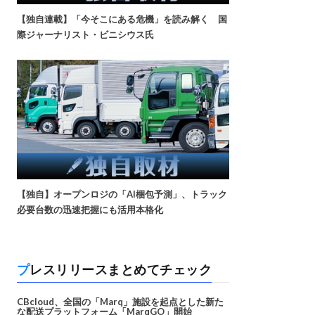
【独自連載】「今そこにある危機」を読み解く 国
際ジャーナリスト・ビニシウス氏
【独自】オープンロジの「AI梱包予測」、トラック
必要台数の迅速把握にも活用本格化
プレスリリースまとめてチェック
CBcloud、全国の「Marq」施設を起点とした新た
な配送プラットフォーム「MarqGO」開始