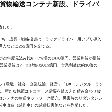
公表した。
のうち、成長・戦略投資はトラックドライバー用アプリ導入
入などに252億円を充てる。
20年度見込み比8・9％増の1470億円、営業利益が損益
営業収益は7・0％増の2013億円、営業利益は約10倍の
G（環境・社会・企業統治）経営」「DX（デジタルトラン
記。新たな施策はｅコマース需要を踏まえた積み合わせ貨
コンテナの輸送ネットワーク拡充、災害時のリダンタンシ
関車改造（試作車）の試運転実施などを列挙した。