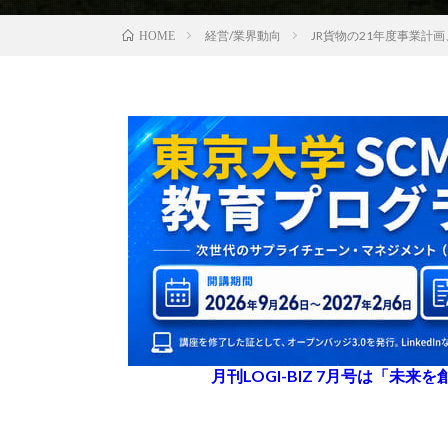
経営/業界動向
JR貨物の21年度事業計画
HOME
月刊LOGI-BIZ 7月号は「未