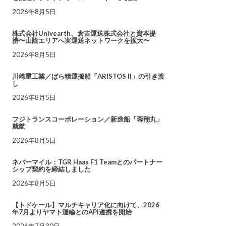
2026年8月5日
株式会社Univearth、倉吉運送株式会社と資本提
携〜山陰エリアへ実運送ネットワークを拡大〜
2026年8月5日
川崎重工業／ばら積運搬船「ARISTOS II」の引き渡
し
2026年8月5日
フジトランスコーポレーション／新造船「蓉翔丸」
就航
2026年8月5日
ネバーマイル：TGR Haas F1 Teamとのパートナー
シップ契約を締結しました
2026年8月5日
【トドケール】マルチキャリア化に向けて、2026
年7月よりヤマト運輸とのAPI連携を開始
2026年7月30日