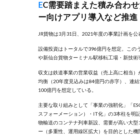
EC需要踏まえた積み合わせ貨物輸送コンテナ新設、ドライバ
ー向けアプリ導入など推進
JR貨物は3月31日、2021年度の事業計画を
設備投資はトータルで396億円を想定。こ
や新仙台貨物ターミナル駅移転工場・新技術導
収支は鉄道事業の営業収益（売上高に相当）が
均衡（20年度見込みは84億円の赤字）、連結
100億円を想定している。
主要な取り組みとして「事業の強靭化」「ES
スフォーメーション）・IT化」の3本柱を明
物輸送のコンテナ列車新設、需要が高い大型
ー（多重性、運用線区拡大）を目的とした機