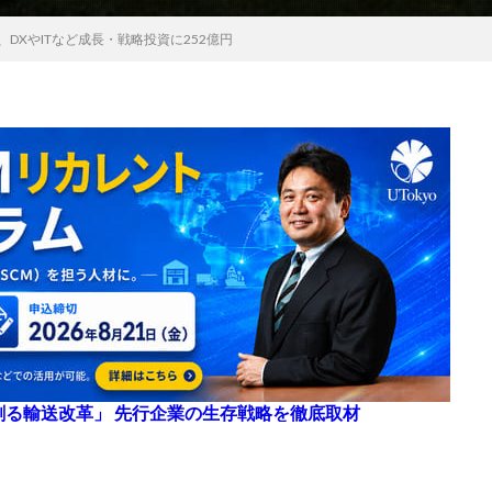
、DXやITなど成長・戦略投資に252億円
来を創る輸送改革」 先行企業の生存戦略を徹底取材