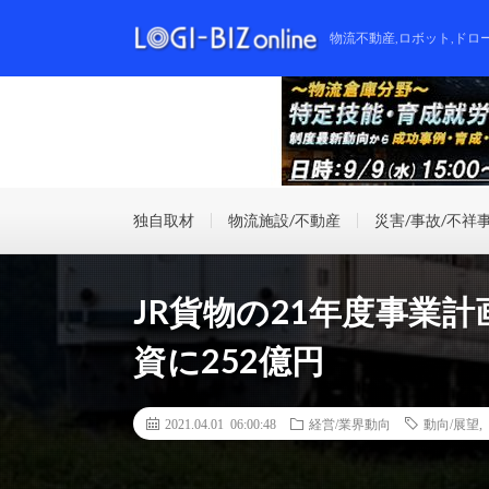
物流不動産,ロボット,ドロ
独自取材
物流施設/不動産
災害/事故/不祥
JR貨物の21年度事業計
資に252億円
2021.04.01 06:00:48
経営/業界動向
動向/展望
,