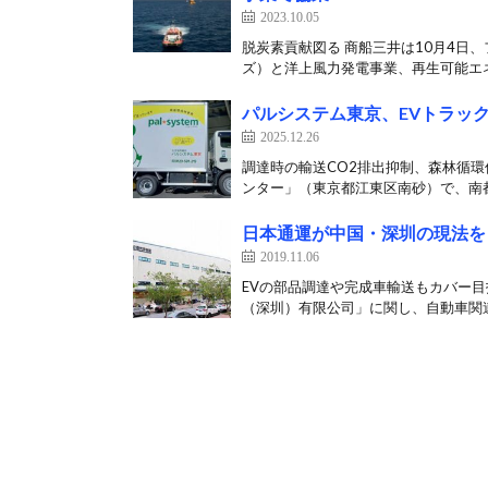
2023.10.05
脱炭素貢献図る 商船三井は10月4日、フ
ズ）と洋上風力発電事業、再生可能エネ
パルシステム東京、EVトラッ
2025.12.26
調達時の輸送CO2排出抑制、森林循環
ンター」（東京都江東区南砂）で、南都
日本通運が中国・深圳の現法を
2019.11.06
EVの部品調達や完成車輸送もカバー目
（深圳）有限公司」に関し、自動車関連