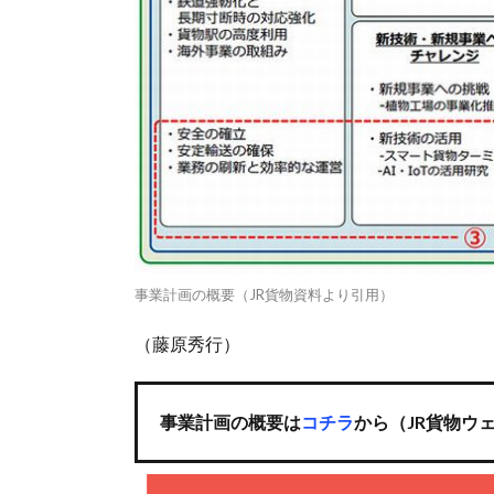
事業計画の概要（JR貨物資料より引用）
（藤原秀行）
事業計画の概要は
コチラ
から（JR貨物ウ