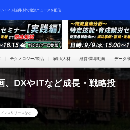
ーン,3PL,独自取材で物流ニュースを配信
事
テクノロジー/製品
雇用/人材
経営/業界動向
データ/
画、DXやITなど成長・戦略投
プレスリリースなど