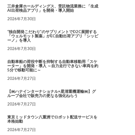
三井倉庫ホールディングス、受託物流業務に 「生成
AI出荷検品アプリ」を開発・導入開始
2026年7月30日
“独自開発こだわり”のサプリメントでD2C展開する
「ウェルモット製薬」がEC自動出荷アプリ「シッピ
ーノ」を導入
2026年7月30日
自動車船の荷役中断を抑制する自動車移動用「スケ
ーター」を開発・導入 ～自力走行できない車両を約
5分で移動可能に～
2026年7月27日
【㈱ハナインターナショナル×星清重機運輸㈱】グ
ループ会社で販売力の更なる強化ねらう
2026年7月27日
東京ミッドタウン八重洲でロボット配送サービスを
本格始動
2026年7月27日