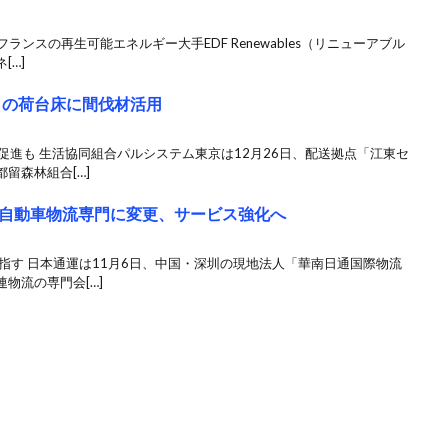
ランスの再生可能エネルギー大手EDF Renewables（リニューアブル
[…]
クの荷台床に間伐材活用
促進も 生活協同組合パルシステム東京は12月26日、配送拠点「江東セ
留森林組合[…]
自動車物流専門に変更、サービス強化へ
指す 日本通運は11月6日、中国・深圳の現地法人「華南日通国際物流
物流の専門会[…]