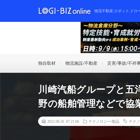
物流不動産,ロボット,ドロ
独自取材
物流施設/不動産
災害/事故/不祥
川崎汽船グループと五
野の船舶管理などで協
2022.08.26 07:21:06
テクノロジー/製品
テクノ