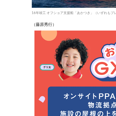
16年竣工 オフショア支援船「あかつき」（いずれもプ
（藤原秀行）