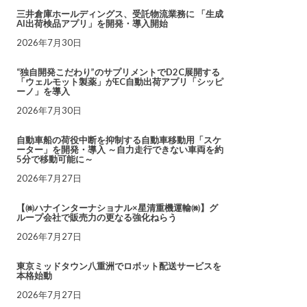
三井倉庫ホールディングス、受託物流業務に 「生成
AI出荷検品アプリ」を開発・導入開始
2026年7月30日
“独自開発こだわり”のサプリメントでD2C展開する
「ウェルモット製薬」がEC自動出荷アプリ「シッピ
ーノ」を導入
2026年7月30日
自動車船の荷役中断を抑制する自動車移動用「スケ
ーター」を開発・導入 ～自力走行できない車両を約
5分で移動可能に～
2026年7月27日
【㈱ハナインターナショナル×星清重機運輸㈱】グ
ループ会社で販売力の更なる強化ねらう
2026年7月27日
東京ミッドタウン八重洲でロボット配送サービスを
本格始動
2026年7月27日