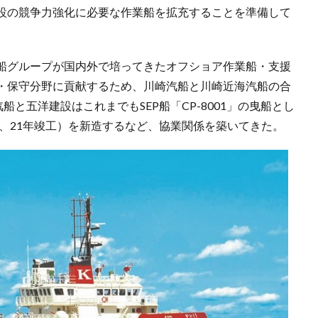
設の競争力強化に必要な作業船を拡充することを準備して
船グループが国内外で培ってきたオフショア作業船・支援
・保守分野に貢献するため、川崎汽船と川崎近海汽船の合
船と五洋建設はこれまでもSEP船「CP-8001」の曳船とし
力、21年竣工）を新造するなど、協業関係を築いてきた。