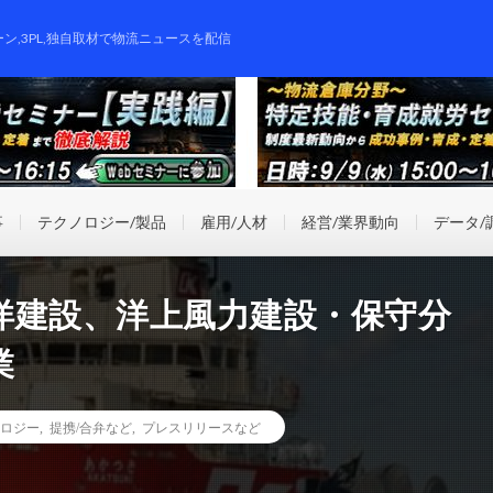
ーン,3PL,独自取材で物流ニュースを配信
事
テクノロジー/製品
雇用/人材
経営/業界動向
データ/
洋建設、洋上風力建設・保守分
業
ロジー
,
提携/合弁など
,
プレスリリースなど