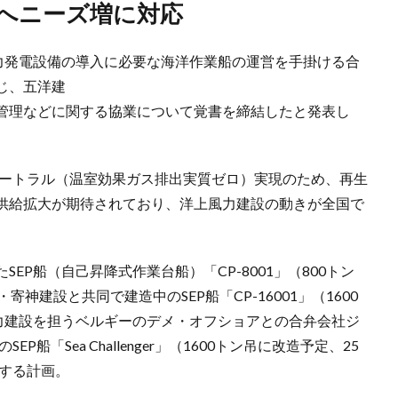
成へニーズ増に対応
風力発電設備の導入に必要な海洋作業船の運営を手掛ける合
じ、五洋建
管理などに関する協業について覚書を締結したと発表し
ュートラル（温室効果ガス排出実質ゼロ）実現のため、再生
供給拡大が期待されており、洋上風力建設の動きが全国で
EP船（自己昇降式作業台船）「CP-8001」（800トン
神建設と共同で建造中のSEP船「CP-16001」（1600
風力建設を担うベルギーのデメ・オフショアとの合弁会社ジ
船「Sea Challenger」（1600トン吊に改造予定、25
有する計画。