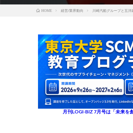
経営/業界動向
川崎汽船グループと五洋
HOME
月刊LOGI-BIZ 7月号は「未