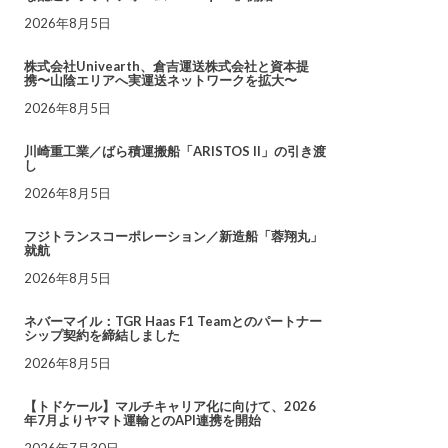
2026年8月5日
株式会社Univearth、倉吉運送株式会社と資本提
携〜山陰エリアへ実運送ネットワークを拡大〜
2026年8月5日
川崎重工業／ばら積運搬船「ARISTOS II」の引き渡
し
2026年8月5日
フジトランスコーポレーション／新造船「蓉翔丸」
就航
2026年8月5日
ネバーマイル：TGR Haas F1 Teamとのパートナー
シップ契約を締結しました
2026年8月5日
【トドケール】マルチキャリア化に向けて、2026
年7月よりヤマト運輸とのAPI連携を開始
2026年7月30日