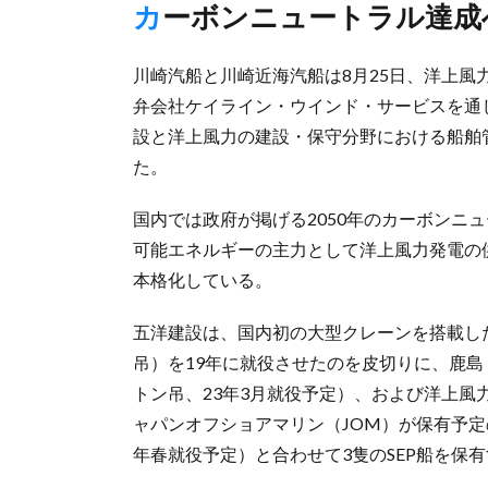
カーボンニュートラル達
川崎汽船と川崎近海汽船は8月25日、洋上
弁会社ケイライン・ウインド・サービスを通
設と洋上風力の建設・保守分野における船舶
た。
国内では政府が掲げる2050年のカーボンニ
可能エネルギーの主力として洋上風力発電の
本格化している。
五洋建設は、国内初の大型クレーンを搭載したS
吊）を19年に就役させたのを皮切りに、鹿島・寄
トン吊、23年3月就役予定）、および洋上
ャパンオフショアマリン（JOM）が保有予定のSEP
年春就役予定）と合わせて3隻のSEP船を保