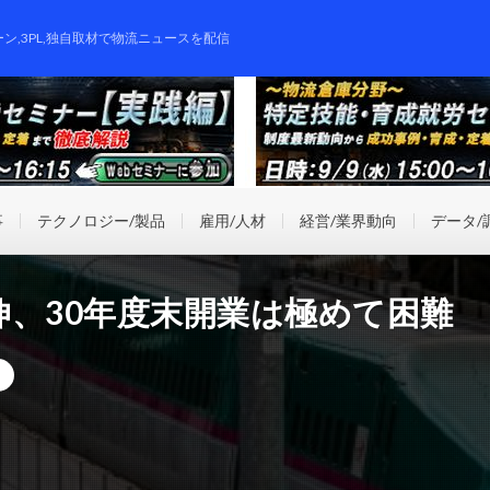
ーン,3PL,独自取材で物流ニュースを配信
事
テクノロジー/製品
雇用/人材
経営/業界動向
データ/
、30年度末開業は極めて困難