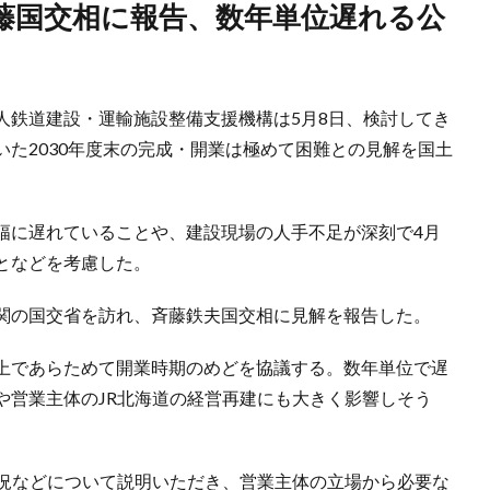
人鉄道建設・運輸施設整備支援機構は5月8日、検討してき
た2030年度末の完成・開業は極めて困難との見解を国土
幅に遅れていることや、建設現場の人手不足が深刻で4月
となどを考慮した。
関の国交省を訪れ、斉藤鉄夫国交相に見解を報告した。
上であらためて開業時期のめどを協議する。数年単位で遅
や営業主体のJR北海道の経営再建にも大きく影響しそう
状況などについて説明いただき、営業主体の立場から必要な