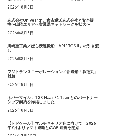
2026年8月5日
株式会社Univearth、倉吉運送株式会社と資本提
携〜山陰エリアへ実運送ネットワークを拡大〜
2026年8月5日
川崎重工業／ばら積運搬船「ARISTOS II」の引き渡
し
2026年8月5日
フジトランスコーポレーション／新造船「蓉翔丸」
就航
2026年8月5日
ネバーマイル：TGR Haas F1 Teamとのパートナー
シップ契約を締結しました
2026年8月5日
【トドケール】マルチキャリア化に向けて、2026
年7月よりヤマト運輸とのAPI連携を開始
2026年7月30日