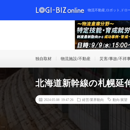
物流不動産,ロボット,ドロ
独自取材
物流施設/不動産
災害/事故/不祥
北海道新幹線の札幌延伸
2024.05.08 19:47:26
経営/業界動向
動向/展望