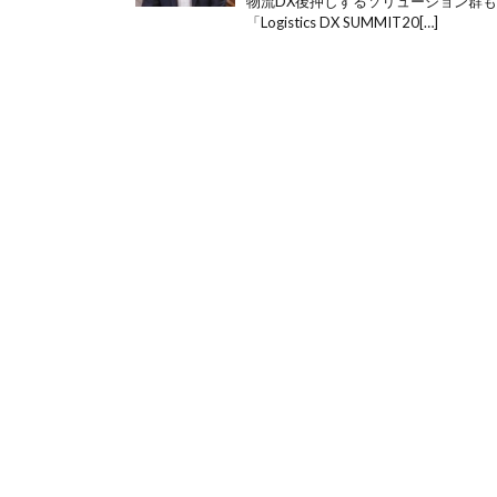
物流DX後押しするソリューション群も紹
「Logistics DX SUMMIT20[…]