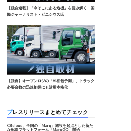
【独自連載】「今そこにある危機」を読み解く 国
際ジャーナリスト・ビニシウス氏
【独自】オープンロジの「AI梱包予測」、トラック
必要台数の迅速把握にも活用本格化
プレスリリースまとめてチェック
CBcloud、全国の「Marq」施設を起点とした新た
な配送プラットフォーム「MarqGO」開始