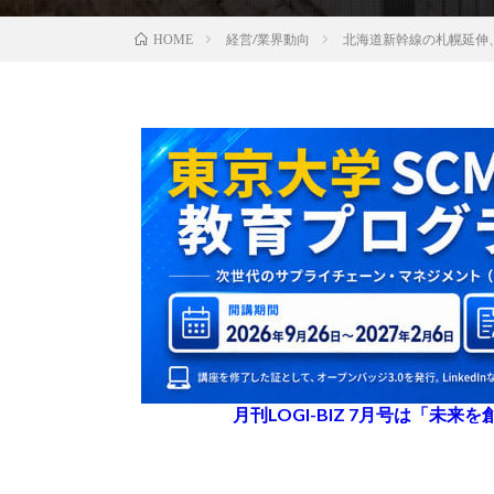
経営/業界動向
北海道新幹線の札幌延伸
HOME
月刊LOGI-BIZ 7月号は「未