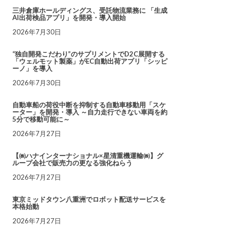
三井倉庫ホールディングス、受託物流業務に 「生成
AI出荷検品アプリ」を開発・導入開始
2026年7月30日
“独自開発こだわり”のサプリメントでD2C展開する
「ウェルモット製薬」がEC自動出荷アプリ「シッピ
ーノ」を導入
2026年7月30日
自動車船の荷役中断を抑制する自動車移動用「スケ
ーター」を開発・導入 ～自力走行できない車両を約
5分で移動可能に～
2026年7月27日
【㈱ハナインターナショナル×星清重機運輸㈱】グ
ループ会社で販売力の更なる強化ねらう
2026年7月27日
東京ミッドタウン八重洲でロボット配送サービスを
本格始動
2026年7月27日