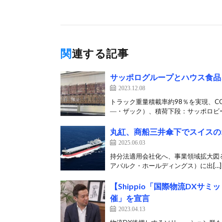
関連する記事
サッポログループとハウス食品
2023.12.08
トラック重量積載率約98％を実現、C
―・ザック）、積荷下段：サッポロビー
丸紅、商船三井傘下でスイスの
2025.06.03
持分法適用会社化へ、事業領域拡大図る 丸
アバルク・ホールディングス）に出[…]
【Shippio「国際物流DXサ
催」を宣言
2023.04.13