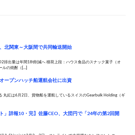
、北関東～大阪間で共同輸送開始
O2排出量は年間18t削減へ 積荷上段：ハウス食品のスナック菓子（オ
ルの焼酎（[…]
オープンハッチ船運航会社に出資
紅は6月2日、貨物船を運航しているスイスのGearbulk Holding（ギ
ミット」詳報10・完】佐藤CEO、大団円で「24年の第2回開