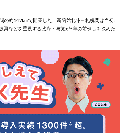
間の約149kmで開業した。新函館北斗～札幌間は当初、
域振興などを重視する政府・与党が5年の前倒しを決めた。