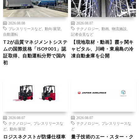
2026.08.08
2026.08.07
プレスリリースなど
,
動向/展望
,
テクノロジー
,
動画
,
物流施設
,
自動運転
記者会見など
T2が品質マネジメントシステ
【現地取材・動画】霞ヶ関キ
ムの国際規格「ISO9001」認
ャピタル、川崎・東扇島の冷
証取得、自動運転分野で国内
凍自動倉庫を公開
初
2026.08.07
2026.08.07
テクノロジー
,
プレスリリースな
テクノロジー
,
プレスリリースな
ど
,
動向/展望
ど
ロジスネクストが防爆仕様車
量子技術のエー・スター・ク