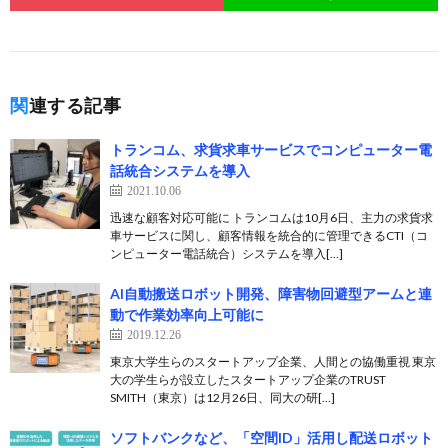
関連する記事
トランコム、求貨求車サービスでコンピューター電
話統合システムを導入
2021.10.06
迅速な顧客対応可能に トランコムは10月6日、主力の求貨求
車サービスに関し、顧客情報を統合的に管理できるCTI（コ
ンピューター電話統合）システムを導入[…]
AI自動搬送ロボット開発、障害物回避型アームと連
動で作業効率向上可能に
2019.12.26
東京大学生らのスタートアップ企業、人間との協働重視 東京
大の学生らが設立したスタートアップ企業のTRUST
SMITH（東京）は12月26日、同大の研[…]
ソフトバンクなど、「空間ID」活用し配送ロボット