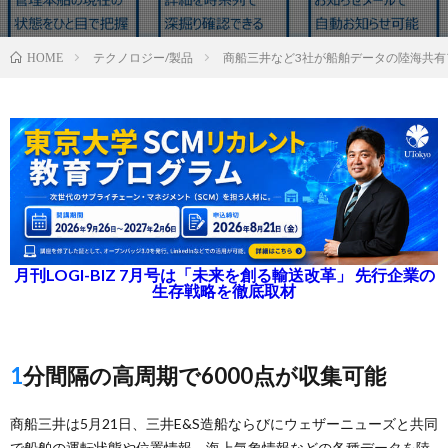
テクノロジー/製品
商船三井など3社が船舶データの陸海共有
HOME
月刊LOGI-BIZ 7月号は「未来を創る輸送改革」 先行企業の
生存戦略を徹底取材
1分間隔の高周期で6000点が収集可能
商船三井は5月21日、三井E&S造船ならびにウェザーニューズと共同
で船舶の運転状態や位置情報、海上気象情報などの各種データを陸