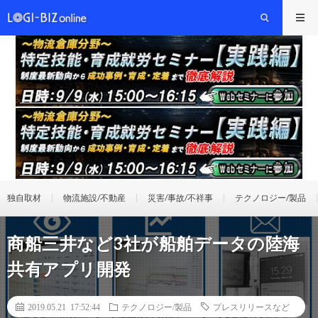
独自取材
物流施設/不動産
災害/事故/不祥事
テクノロジー/製品
商船三井など3社が船舶データの陸海
共有アプリ開発
2019.05.21 17:52:44
テクノロジー/製品
プレスリリースなど