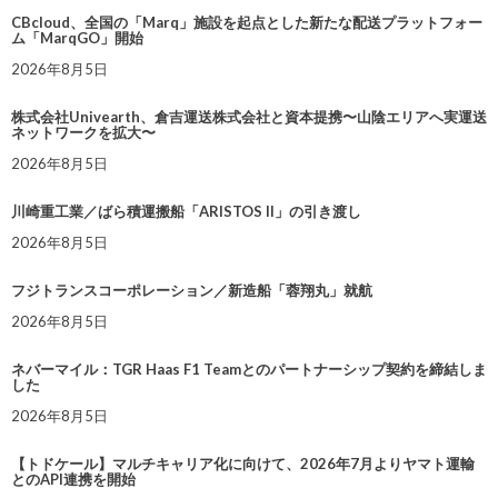
CBcloud、全国の「Marq」施設を起点とした新たな配送プラットフォー
ム「MarqGO」開始
2026年8月5日
株式会社Univearth、倉吉運送株式会社と資本提携〜山陰エリアへ実運送
ネットワークを拡大〜
2026年8月5日
川崎重工業／ばら積運搬船「ARISTOS II」の引き渡し
2026年8月5日
フジトランスコーポレーション／新造船「蓉翔丸」就航
2026年8月5日
ネバーマイル：TGR Haas F1 Teamとのパートナーシップ契約を締結しま
した
2026年8月5日
【トドケール】マルチキャリア化に向けて、2026年7月よりヤマト運輸
とのAPI連携を開始