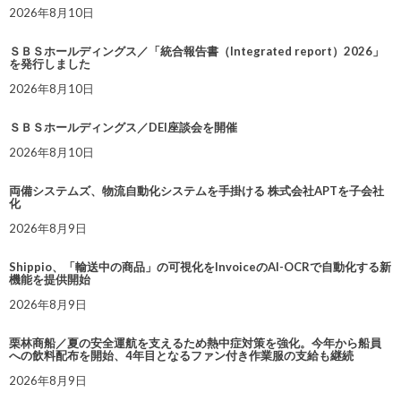
2026年8月10日
ＳＢＳホールディングス／「統合報告書（Integrated report）2026」
を発行しました
2026年8月10日
ＳＢＳホールディングス／DEI座談会を開催
2026年8月10日
両備システムズ、物流自動化システムを手掛ける 株式会社APTを子会社
化
2026年8月9日
Shippio、「輸送中の商品」の可視化をInvoiceのAI-OCRで自動化する新
機能を提供開始
2026年8月9日
栗林商船／夏の安全運航を支えるため熱中症対策を強化。今年から船員
への飲料配布を開始、4年目となるファン付き作業服の支給も継続
2026年8月9日