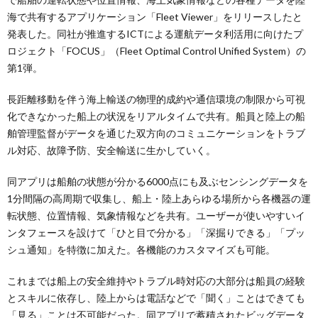
海で共有するアプリケーション「Fleet Viewer」をリリースしたと
発表した。同社が推進するICTによる運航データ利活用に向けたプ
ロジェクト「FOCUS」（Fleet Optimal Control Unified System）の
第1弾。
長距離移動を伴う海上輸送の物理的成約や通信環境の制限から可視
化できなかった船上の状況をリアルタイムで共有。船員と陸上の船
舶管理監督がデータを通じた双方向のコミュニケーションをトラブ
ル対応、故障予防、安全輸送に生かしていく。
同アプリは船舶の状態が分かる6000点にも及ぶセンシングデータを
1分間隔の高周期で収集し、船上・陸上あらゆる場所から各機器の運
転状態、位置情報、気象情報などを共有。ユーザーが使いやすいイ
ンタフェースを設けて「ひと目で分かる」「深掘りできる」「プッ
シュ通知」を特徴に加えた。各機能のカスタマイズも可能。
これまでは船上の安全維持やトラブル時対応の大部分は船員の経験
とスキルに依存し、陸上からは電話などで「聞く」ことはできても
「見る」ことは不可能だった。同アプリで蓄積されたビッグデータ