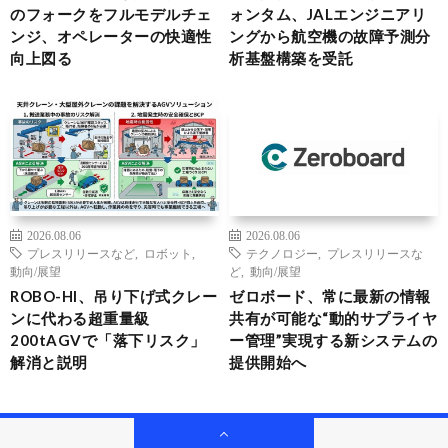
のフォークをフルモデルチェ
ォンタム、JALエンジニアリ
ンジ、オペレーターの快適性
ングから航空機の故障予測分
向上図る
析基盤構築を受託
2026.08.06
2026.08.06
プレスリリースなど
,
ロボット
,
テクノロジー
,
プレスリリースな
動向/展望
ど
,
動向/展望
ROBO-HI、吊り下げ式クレー
ゼロボード、常に最新の情報
ンに代わる超重量級
共有が可能な“動的サプライヤ
200tAGVで「落下リスク」
ー管理”実現する新システムの
解消と説明
提供開始へ