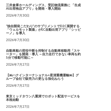
三井倉庫ホールディングス、受託物流業務に 「生成
AI出荷検品アプリ」を開発・導入開始
2026年7月30日
“独自開発こだわり”のサプリメントでD2C展開する
「ウェルモット製薬」がEC自動出荷アプリ「シッピ
ーノ」を導入
2026年7月30日
自動車船の荷役中断を抑制する自動車移動用「スケ
ーター」を開発・導入 ～自力走行できない車両を約
5分で移動可能に～
2026年7月27日
【㈱ハナインターナショナル×星清重機運輸㈱】グ
ループ会社で販売力の更なる強化ねらう
2026年7月27日
東京ミッドタウン八重洲でロボット配送サービスを
本格始動
2026年7月27日