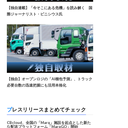
【独自連載】「今そこにある危機」を読み解く 国
際ジャーナリスト・ビニシウス氏
【独自】オープンロジの「AI梱包予測」、トラック
必要台数の迅速把握にも活用本格化
プレスリリースまとめてチェック
CBcloud、全国の「Marq」施設を起点とした新た
な配送プラットフォーム「MarqGO」開始