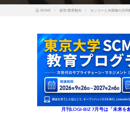
経営/業界動向
センコーとJR貨物の共
HOME
月刊LOGI-BIZ 7月号は「未