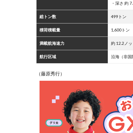
・深さ 約 7.
総トン数
499トン
積荷積載量
1,600トン
満載航海速力
約 12.2ノ
航行区域
沿海（非国
（藤原秀行）