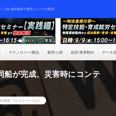
ーン,3PL,独自取材で物流ニュースを配信
事
テクノロジー/製品
雇用/人材
経営/業界動向
データ/
共同船が完成、災害時にコンテ
向/展望
,
プレスリリースなど