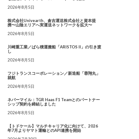
2026年8月5日
株式会社Univearth、倉吉運送株式会社と資本提
携〜山陰エリアへ実運送ネットワークを拡大〜
2026年8月5日
川崎重工業／ばら積運搬船「ARISTOS II」の引き渡
し
2026年8月5日
フジトランスコーポレーション／新造船「蓉翔丸」
就航
2026年8月5日
ネバーマイル：TGR Haas F1 Teamとのパートナー
シップ契約を締結しました
2026年8月5日
【トドケール】マルチキャリア化に向けて、2026
年7月よりヤマト運輸とのAPI連携を開始
2026年7月30日