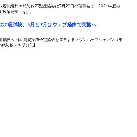
規制緩和や補助も 不動産協会は7月29日の理事会で、2024年度の
政策要望」を[…]
のC級試験、5月と7月はウェブ経由で実施へ
別創設へ 日本貿易実務検定協会を運営するマウンハーフジャパン（東
感染拡大を受け[…]