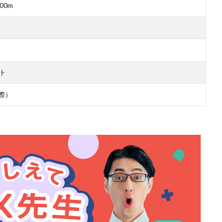
00m
ット
際）