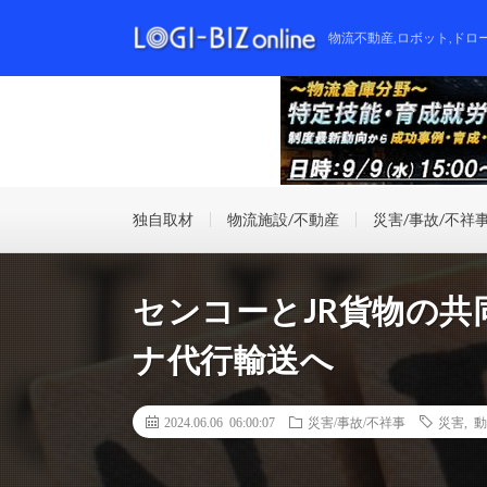
物流不動産,ロボット,ドロ
独自取材
物流施設/不動産
災害/事故/不祥
センコーとJR貨物の
ナ代行輸送へ
2024.06.06 06:00:07
災害/事故/不祥事
災害
,
動