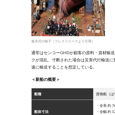
進水式の様子（プレスリリースより引用）
通常はセンコーGHDが顧客の原料・資材輸
クが混乱、寸断された場合は災害代行輸送に投入
速に輸送することを想定している。
＜新船の概要＞
船種
貨物船（ば
・全長 約 76
船体寸法
・全幅 約 12