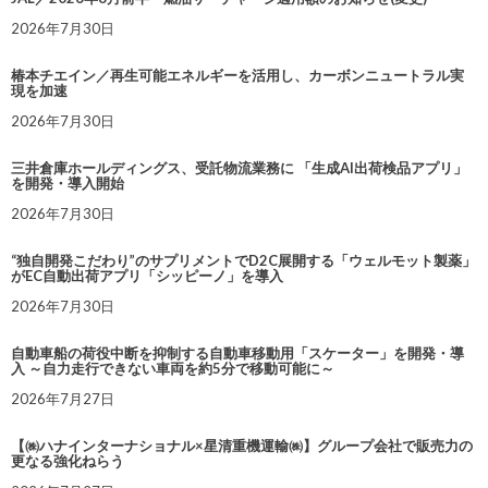
2026年7月30日
椿本チエイン／再生可能エネルギーを活用し、カーボンニュートラル実
現を加速
2026年7月30日
三井倉庫ホールディングス、受託物流業務に 「生成AI出荷検品アプリ」
を開発・導入開始
2026年7月30日
“独自開発こだわり”のサプリメントでD2C展開する「ウェルモット製薬」
がEC自動出荷アプリ「シッピーノ」を導入
2026年7月30日
自動車船の荷役中断を抑制する自動車移動用「スケーター」を開発・導
入 ～自力走行できない車両を約5分で移動可能に～
2026年7月27日
【㈱ハナインターナショナル×星清重機運輸㈱】グループ会社で販売力の
更なる強化ねらう