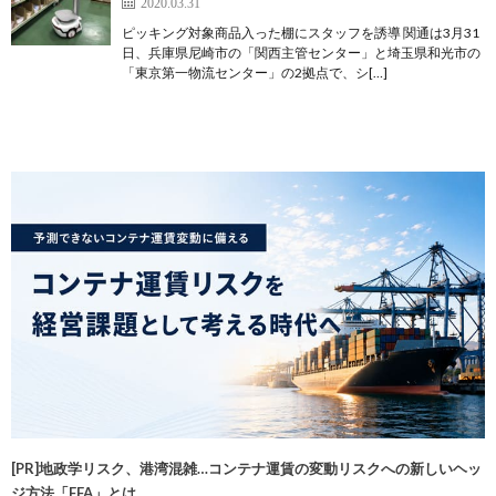
2020.03.31
ピッキング対象商品入った棚にスタッフを誘導 関通は3月31
日、兵庫県尼崎市の「関西主管センター」と埼玉県和光市の
「東京第一物流センター」の2拠点で、シ[…]
[PR]地政学リスク、港湾混雑…コンテナ運賃の変動リスクへの新しいヘッ
ジ方法「FFA」とは