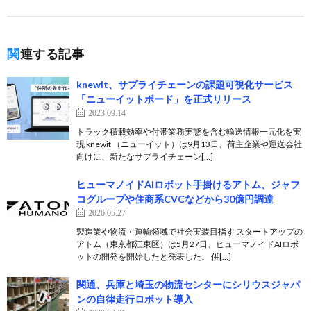
関連する記事
knewit、サプライチェーンの課題可視化サービス
「ニューイットボード」を正式リリース
2023.09.14
トラック積載効率や付帯業務実態を含む輸送情報一元化を実
現 knewit （ニューイット）は9月13日、荷主企業や運送会社
向けに、新たなサプライチェーン[…]
ヒューマノイドAIロボット手掛けるアトム、ジャフ
コグループや住商系CVCなどから30億円調達
2026.05.27
製造業や物流・運輸領域で社会実装目指す スタートアップの
アトム（東京都江東区）は5月27日、ヒューマノイドAIロボ
ットの開発を開始したと発表した。 併[…]
関通、兵庫と埼玉の物流センターにシリウスジャパ
ンの自律走行ロボット導入