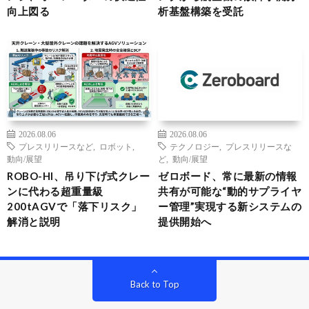
向上図る
析基盤構築を受託
2026.08.06
2026.08.06
プレスリリースなど
,
ロボット
,
テクノロジー
,
プレスリリースな
動向/展望
ど
,
動向/展望
ROBO-HI、吊り下げ式クレー
ゼロボード、常に最新の情報
ンに代わる超重量級
共有が可能な“動的サプライヤ
200tAGVで「落下リスク」
ー管理”実現する新システムの
解消と説明
提供開始へ
Back to Top