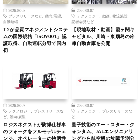
2026.08.08
2026.08.07
プレスリリースなど
,
動向/展望
,
テクノロジー
,
動画
,
物流施設
,
自動運転
記者会見など
T2が品質マネジメントシステ
【現地取材・動画】霞ヶ関キ
ムの国際規格「ISO9001」認
ャピタル、川崎・東扇島の冷
証取得、自動運転分野で国内
凍自動倉庫を公開
初
2026.08.07
2026.08.07
テクノロジー
,
プレスリリースな
テクノロジー
,
プレスリリースな
ど
,
動向/展望
ど
ロジスネクストが防爆仕様車
量子技術のエー・スター・ク
のフォークをフルモデルチェ
ォンタム、JALエンジニアリ
ンジ、オペレーターの快適性
ングから航空機の故障予測分