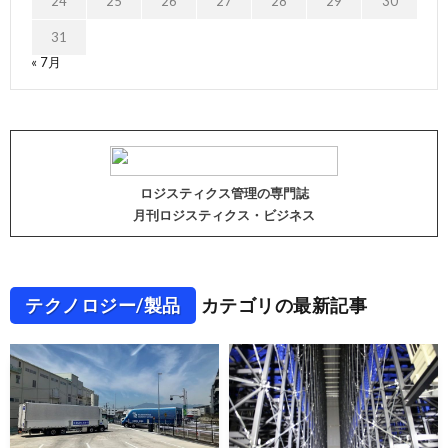
24
25
26
27
28
29
30
31
« 7月
ロジスティクス管理の専門誌
月刊ロジスティクス・ビジネス
テクノロジー/製品
カテゴリの最新記事