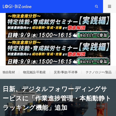
独自取材
物流施設/不動産
災害/事故/不祥事
テクノロジー/製品
日新、デジタルフォワーディングサ
ービスに「作業進捗管理・本船動静ト
ラッキング機能」追加