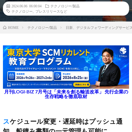
2024.06.06 06:00:04
テクノロジー/製品
テクノロジー
,
プレスリリースなど
テクノロジー/製品
日新、デジタルフォワーディングサービ
HOME
月刊LOGI-BIZ 7月号は「未来を創る輸送改革」 先行企業の
生存戦略を徹底取材
スケジュール変更・遅延時はプッシュ通
知、船積み書類の一元管理も可能に