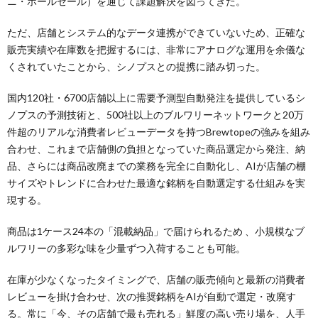
ニ・ホールセール）を通じて課題解決を図ってきた。
ただ、店舗とシステム的なデータ連携ができていないため、正確な
販売実績や在庫数を把握するには、非常にアナログな運用を余儀な
くされていたことから、シノプスとの提携に踏み切った。
国内120社・6700店舗以上に需要予測型自動発注を提供しているシ
ノプスの予測技術と、500社以上のブルワリーネットワークと20万
件超のリアルな消費者レビューデータを持つBrewtopeの強みを組み
合わせ、これまで店舗側の負担となっていた商品選定から発注、納
品、さらには商品改廃までの業務を完全に自動化し、AIが店舗の棚
サイズやトレンドに合わせた最適な銘柄を自動選定する仕組みを実
現する。
商品は1ケース24本の「混載納品」で届けられるため 、小規模なブ
ルワリーの多彩な味を少量ずつ入荷することも可能。
在庫が少なくなったタイミングで、店舗の販売傾向と最新の消費者
レビューを掛け合わせ、次の推奨銘柄をAIが自動で選定・改廃す
る。常に「今、その店舗で最も売れる」鮮度の高い売り場を、人手