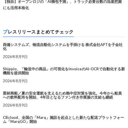
【独自】オープンロジの「AI梱包予測」、トラック必要台数の迅速把握
にも活用本格化
プレスリリースまとめてチェック
両備システムズ、物流自動化システムを手掛ける 株式会社APTを子会社
化
2026年8月9日
Shippio、「輸送中の商品」の可視化をInvoiceのAI-OCRで自動化する新
機能を提供開始
2026年8月9日
栗林商船／夏の安全運航を支えるため熱中症対策を強化。今年から船員
への飲料配布を開始、4年目となるファン付き作業服の支給も継続
2026年8月9日
CBcloud、全国の「Marq」施設を起点とした新たな配送プラットフォー
ム「MarqGO」開始