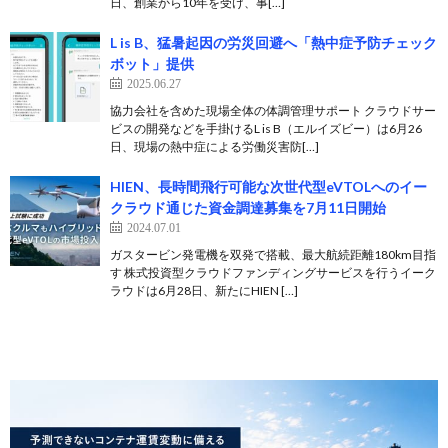
日、創業から10年を受け、事[…]
L is B、猛暑起因の労災回避へ「熱中症予防チェック
ボット」提供
2025.06.27
協力会社を含めた現場全体の体調管理サポート クラウドサー
ビスの開発などを手掛けるL is B（エルイズビー）は6月26
日、現場の熱中症による労働災害防[…]
HIEN、長時間飛行可能な次世代型eVTOLへのイー
クラウド通じた資金調達募集を7月11日開始
2024.07.01
ガスタービン発電機を双発で搭載、最大航続距離180km目指
す 株式投資型クラウドファンディングサービスを行うイーク
ラウドは6月28日、新たにHIEN […]