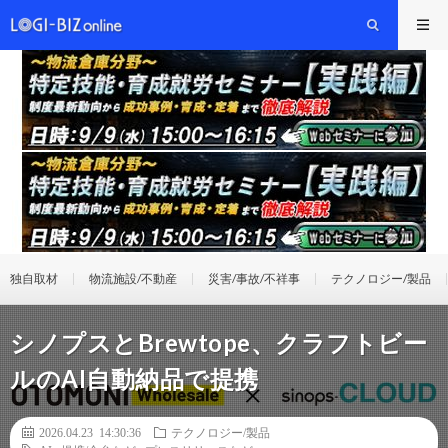
独自取材
物流施設/不動産
災害/事故/不祥事
テクノロジー/製品
シノプスとBrewtope、クラフトビー
ルのAI自動納品で提携
2026.04.23 14:30:36
テクノロジー/製品