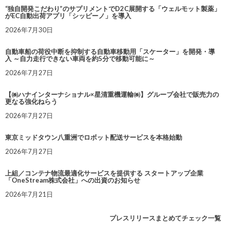
“独自開発こだわり”のサプリメントでD2C展開する「ウェルモット製薬」
がEC自動出荷アプリ「シッピーノ」を導入
2026年7月30日
自動車船の荷役中断を抑制する自動車移動用「スケーター」を開発・導
入 ～自力走行できない車両を約5分で移動可能に～
2026年7月27日
【㈱ハナインターナショナル×星清重機運輸㈱】グループ会社で販売力の
更なる強化ねらう
2026年7月27日
東京ミッドタウン八重洲でロボット配送サービスを本格始動
2026年7月27日
上組／コンテナ物流最適化サービスを提供する スタートアップ企業
「OneStream株式会社」への出資のお知らせ
2026年7月21日
プレスリリースまとめてチェック一覧