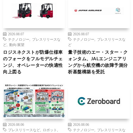
2026.08.07
2026.08.07
テクノロジー
,
プレスリリースな
テクノロジー
,
プレスリリースな
ど
,
動向/展望
ど
ロジスネクストが防爆仕様車
量子技術のエー・スター・ク
のフォークをフルモデルチェ
ォンタム、JALエンジニアリ
ンジ、オペレーターの快適性
ングから航空機の故障予測分
向上図る
析基盤構築を受託
2026.08.06
2026.08.06
プレスリリースなど
,
ロボット
,
テクノロジー
,
プレスリリースな