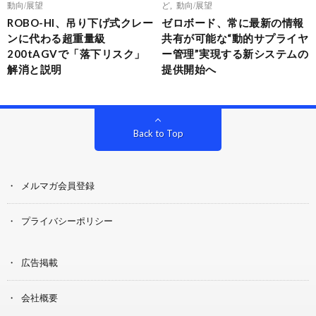
動向/展望
ど
,
動向/展望
ROBO-HI、吊り下げ式クレー
ゼロボード、常に最新の情報
ンに代わる超重量級
共有が可能な“動的サプライヤ
200tAGVで「落下リスク」
ー管理”実現する新システムの
解消と説明
提供開始へ
Back to Top
メルマガ会員登録
プライバシーポリシー
広告掲載
会社概要