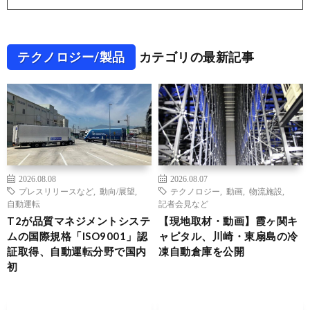
テクノロジー/製品
カテゴリの最新記事
2026.08.08
2026.08.07
プレスリリースなど
,
動向/展望
,
テクノロジー
,
動画
,
物流施設
,
自動運転
記者会見など
T2が品質マネジメントシステ
【現地取材・動画】霞ヶ関キ
ムの国際規格「ISO9001」認
ャピタル、川崎・東扇島の冷
証取得、自動運転分野で国内
凍自動倉庫を公開
初