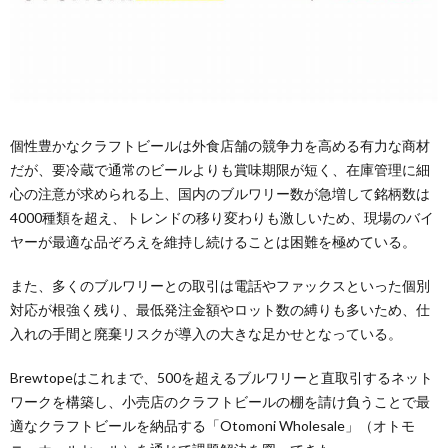
個性豊かなクラフトビールは外食店舗の競争力を高める有力な商材
だが、要冷蔵で通常のビールよりも賞味期限が短く、在庫管理に細
心の注意が求められる上、国内のブルワリー数が急増して銘柄数は
4000種類を超え、トレンドの移り変わりも激しいため、現場のバイ
ヤーが最適な品ぞろえを維持し続けることは困難を極めている。
また、多くのブルワリーとの取引は電話やファックスといった個別
対応が根強く残り、最低発注金額やロット数の縛りも多いため、仕
入れの手間と廃棄リスクが導入の大きな足かせとなっている。
Brewtopeはこれまで、500を超えるブルワリーと直取引するネット
ワークを構築し、小売店のクラフトビールの棚を請け負うことで最
適なクラフトビールを納品する「Otomoni Wholesale」（オトモ