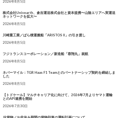
2026年8月5日
株式会社Univearth、倉吉運送株式会社と資本提携〜山陰エリアへ実運送
ネットワークを拡大〜
2026年8月5日
川崎重工業／ばら積運搬船「ARISTOS II」の引き渡し
2026年8月5日
フジトランスコーポレーション／新造船「蓉翔丸」就航
2026年8月5日
ネバーマイル：TGR Haas F1 Teamとのパートナーシップ契約を締結しま
した
2026年8月5日
【トドケール】マルチキャリア化に向けて、2026年7月よりヤマト運輸
とのAPI連携を開始
2026年7月30日
JR貨物／お盆休み期間の貨物列車の運転計画について