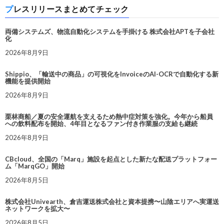
プレスリリースまとめてチェック
両備システムズ、物流自動化システムを手掛ける 株式会社APTを子会社
化
2026年8月9日
Shippio、「輸送中の商品」の可視化をInvoiceのAI-OCRで自動化する新
機能を提供開始
2026年8月9日
栗林商船／夏の安全運航を支えるため熱中症対策を強化。今年から船員
への飲料配布を開始、4年目となるファン付き作業服の支給も継続
2026年8月9日
CBcloud、全国の「Marq」施設を起点とした新たな配送プラットフォー
ム「MarqGO」開始
2026年8月5日
株式会社Univearth、倉吉運送株式会社と資本提携〜山陰エリアへ実運送
ネットワークを拡大〜
2026年8月5日