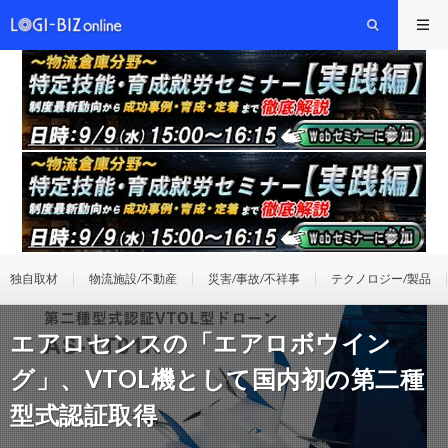
独自取材
物流施設/不動産
災害/事故/不祥事
テクノロジー/製品
エアロセンスの「エアロボウイン
グ」、VTOL機として国内初の第二種
型式認証取得