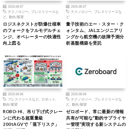
2026.08.07
2026.08.07
テクノロジー
,
プレスリリースな
テクノロジー
,
プレスリリースな
ど
,
動向/展望
ど
ロジスネクストが防爆仕様車
量子技術のエー・スター・ク
のフォークをフルモデルチェ
ォンタム、JALエンジニアリ
ンジ、オペレーターの快適性
ングから航空機の故障予測分
向上図る
析基盤構築を受託
2026.08.06
2026.08.06
プレスリリースなど
,
ロボット
,
テクノロジー
,
プレスリリースな
動向/展望
ど
,
動向/展望
ROBO-HI、吊り下げ式クレー
ゼロボード、常に最新の情報
ンに代わる超重量級
共有が可能な“動的サプライヤ
200tAGVで「落下リスク」
ー管理”実現する新システムの