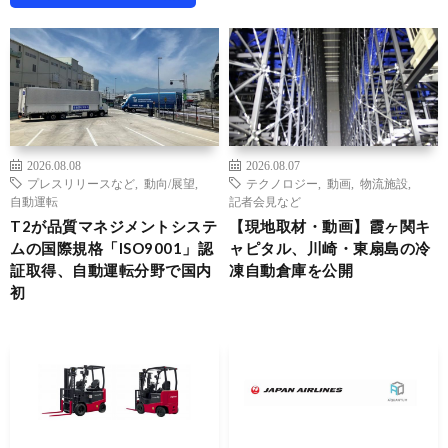
2026.08.08
2026.08.07
プレスリリースなど
,
動向/展望
,
テクノロジー
,
動画
,
物流施設
,
自動運転
記者会見など
T2が品質マネジメントシステ
【現地取材・動画】霞ヶ関キ
ムの国際規格「ISO9001」認
ャピタル、川崎・東扇島の冷
証取得、自動運転分野で国内
凍自動倉庫を公開
初