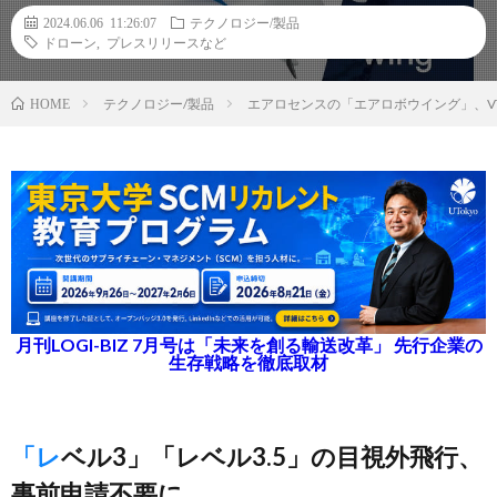
2024.06.06 11:26:07
テクノロジー/製品
ドローン
,
プレスリリースなど
テクノロジー/製品
エアロセンスの「エアロボウイング」、V
HOME
月刊LOGI-BIZ 7月号は「未来を創る輸送改革」 先行企業の
生存戦略を徹底取材
「レベル3」「レベル3.5」の目視外飛行、
事前申請不要に