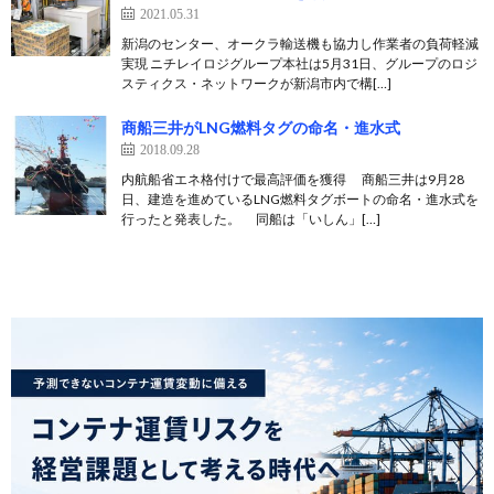
2021.05.31
新潟のセンター、オークラ輸送機も協力し作業者の負荷軽減
実現 ニチレイロジグループ本社は5月31日、グループのロジ
スティクス・ネットワークが新潟市内で構[…]
商船三井がLNG燃料タグの命名・進水式
2018.09.28
内航船省エネ格付けで最高評価を獲得 商船三井は9月28
日、建造を進めているLNG燃料タグボートの命名・進水式を
行ったと発表した。 同船は「いしん」[…]