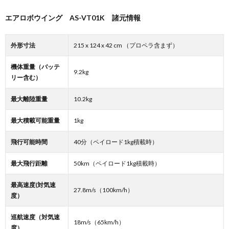
エアロボウイング AS-VT01K 諸元情報
外形寸法
215 x 124 x 42 cm （プロペラ含まず）
機体重量（バッテ
9.2kg
リー含む）
最大離陸重量
10.2kg
最大積載可能重量
1kg
飛行可能時間
40分（ペイロード1kg積載時）
最大飛行距離
50km（ペイロード1kg積載時）
最高速度(対気速
27.8m/s（100km/h）
度）
巡航速度（対気速
18m/s（65km/h）
度）