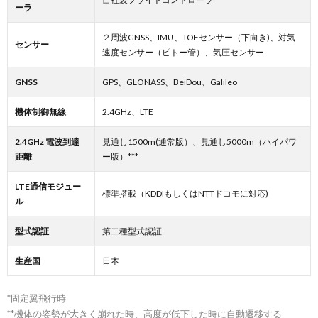
ーラ
２周波GNSS、IMU、TOFセンサー（下向き)、対気
センサー
速度センサー（ピトー管）、気圧センサー
GNSS
GPS、GLONASS、BeiDou、Galileo
機体制御無線
2.4GHz、LTE
2.4GHz 電波到達
見通し1500m(通常版）、見通し5000m（ハイパワ
距離
ー版）***
LTE通信モジュー
標準搭載（KDDIもしくはNTTドコモに対応)
ル
型式認証
第二種型式認証
生産国
日本
*固定翼飛行時
**機体の姿勢が大きく崩れた時、高度が低下した時に自動遷移する