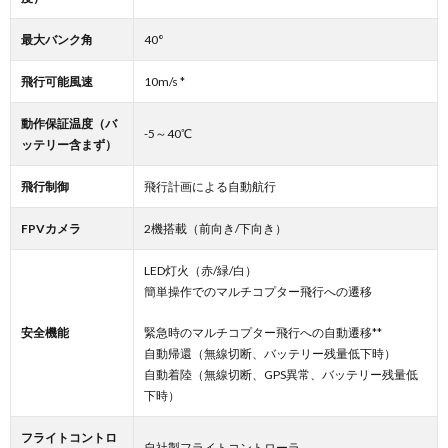
最大バンク角
40°
飛行可能風速
10m/s *
動作保証温度（バ
-5～40℃
ッテリー含まず）
飛行制御
飛行計画による自動航行
FPVカメラ
2機搭載（前向き/下向き）
LED灯火（赤/緑/白）
簡単操作でのマルチコプター飛行への遷移
安全機能
緊急時のマルチコプター飛行への自動遷移**
自動帰還（無線切断、バッテリー残量低下時）
自動着陸（無線切断、GPS異常、バッテリー残量低
下時）
フライトコントロ
自社製フライトコントローラ