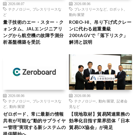
2026.08.07
2026.08.06
テクノロジー
,
プレスリリースな
プレスリリースなど
,
ロボット
,
ど
動向/展望
量子技術のエー・スター・ク
ROBO-HI、吊り下げ式クレー
ォンタム、JALエンジニアリ
ンに代わる超重量級
ングから航空機の故障予測分
200tAGVで「落下リスク」
析基盤構築を受託
解消と説明
2026.08.06
2026.08.06
テクノロジー
,
プレスリリースな
テクノロジー
,
動向/展望
,
記者会
ど
,
動向/展望
見など
ゼロボード、常に最新の情報
【現地取材】貿易関連業務の
共有が可能な“動的サプライヤ
効率化目指す業界団体「日本
ー管理”実現する新システムの
貿易DX協会」が発足
提供開始へ