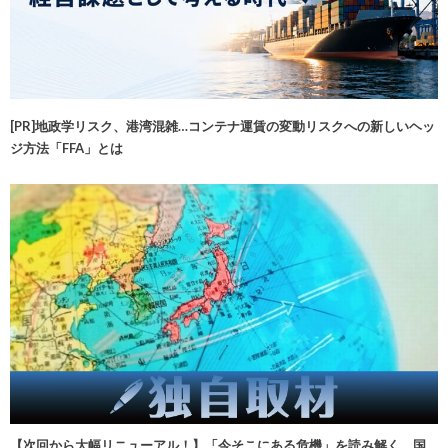
[PR]地政学リスク、港湾混雑…コンテナ運賃の変動リスクへの新しいヘッ
ジ方法「FFA」とは
【次回から大幅リニューアル！】「今そこにある危機」を読み解く 国