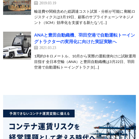
2019.03.19
輸送費や関税含めた総調達コスト試算・分析が可能に 郵船ロ
ジスティクスは3月19日、顧客のサプライチェーンマネジメ
ント（SCM）効率化を支援する新たなソ[…]
ANAと豊田自動織機、羽田空港で自動運転トーイン
グトラクターの実用化に向けた実証実験へ
2021.03.23
1周約3キロメートル、10月から実際の運航便向けに試験運用
目指す 全日本空輸（ANA）と豊田自動織機は3月22日、羽田
空港で自動運転トーイングトラクタ[…]