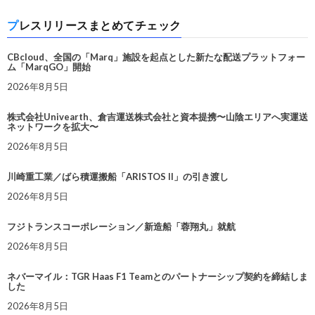
プレスリリースまとめてチェック
CBcloud、全国の「Marq」施設を起点とした新たな配送プラットフォー
ム「MarqGO」開始
2026年8月5日
株式会社Univearth、倉吉運送株式会社と資本提携〜山陰エリアへ実運送
ネットワークを拡大〜
2026年8月5日
川崎重工業／ばら積運搬船「ARISTOS II」の引き渡し
2026年8月5日
フジトランスコーポレーション／新造船「蓉翔丸」就航
2026年8月5日
ネバーマイル：TGR Haas F1 Teamとのパートナーシップ契約を締結しま
した
2026年8月5日