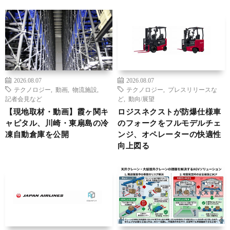
2026.08.07
2026.08.07
テクノロジー
,
動画
,
物流施設
,
テクノロジー
,
プレスリリースな
記者会見など
ど
,
動向/展望
【現地取材・動画】霞ヶ関キ
ロジスネクストが防爆仕様車
ャピタル、川崎・東扇島の冷
のフォークをフルモデルチェ
凍自動倉庫を公開
ンジ、オペレーターの快適性
向上図る