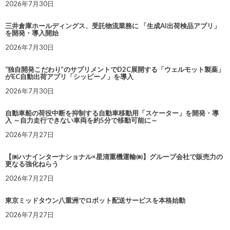
2026年7月30日
三井倉庫ホールディングス、受託物流業務に 「生成AI出荷検品アプリ」
を開発・導入開始
2026年7月30日
“独自開発こだわり”のサプリメントでD2C展開する「ウェルモット製薬」
がEC自動出荷アプリ「シッピーノ」を導入
2026年7月30日
自動車船の荷役中断を抑制する自動車移動用「スケーター」を開発・導
入 ～自力走行できない車両を約5分で移動可能に～
2026年7月27日
【㈱ハナインターナショナル×星清重機運輸㈱】グループ会社で販売力の
更なる強化ねらう
2026年7月27日
東京ミッドタウン八重洲でロボット配送サービスを本格始動
2026年7月27日