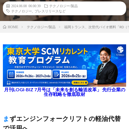
2024.06.08 06:00:39
テクノロジー/製品
テクノロジー
,
プレスリリースなど
テクノロジー/製品
福岡トランス、次世代バイオ燃料「RD（
HOME
月刊LOGI-BIZ 7月号は「未来を創る輸送改革」 先行企業の
生存戦略を徹底取材
まずエンジンフォークリフトの軽油代替
で活用へ