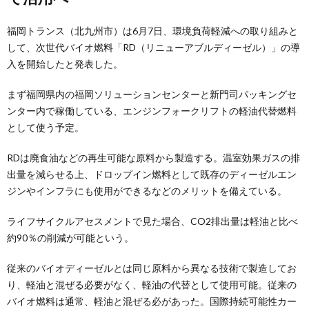
福岡トランス（北九州市）は6月7日、環境負荷軽減への取り組みと
して、次世代バイオ燃料「RD（リニューアブルディーゼル）」の導
入を開始したと発表した。
まず福岡県内の福岡ソリューションセンターと新門司パッキングセ
ンター内で稼働している、エンジンフォークリフトの軽油代替燃料
として使う予定。
RDは廃食油などの再生可能な原料から製造する。温室効果ガスの排
出量を減らせる上、ドロップイン燃料として既存のディーゼルエン
ジンやインフラにも使用ができるなどのメリットを備えている。
ライフサイクルアセスメントで見た場合、CO2排出量は軽油と比べ
約90％の削減が可能という。
従来のバイオディーゼルとは同じ原料から異なる技術で製造してお
り、軽油と混ぜる必要がなく、軽油の代替として使用可能。従来の
バイオ燃料は通常、軽油と混ぜる必があった。国際持続可能性カー