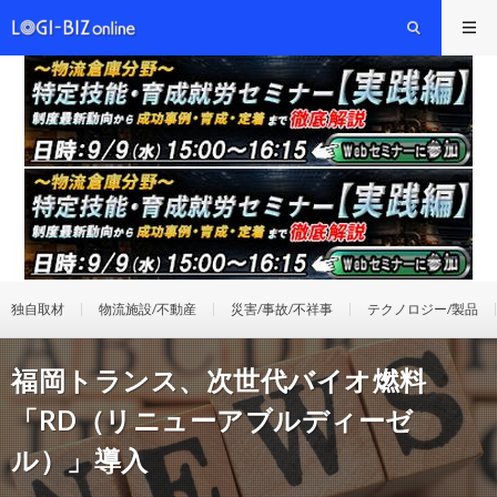
独自取材
物流施設/不動産
災害/事故/不祥事
テクノロジー/製品
福岡トランス、次世代バイオ燃料
「RD（リニューアブルディーゼ
ル）」導入