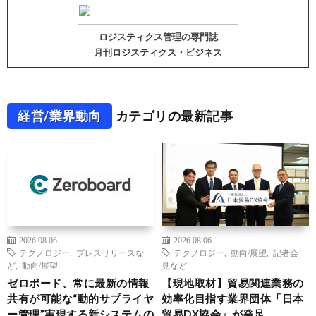
ロジスティクス管理の専門誌
月刊ロジスティクス・ビジネス
経営/業界動向
カテゴリの最新記事
2026.08.06
2026.08.06
テクノロジー
,
プレスリリースな
テクノロジー
,
動向/展望
,
記者会
ど
,
動向/展望
見など
ゼロボード、常に最新の情報
【現地取材】貿易関連業務の
共有が可能な“動的サプライヤ
効率化目指す業界団体「日本
ー管理”実現する新システムの
貿易DX協会」が発足