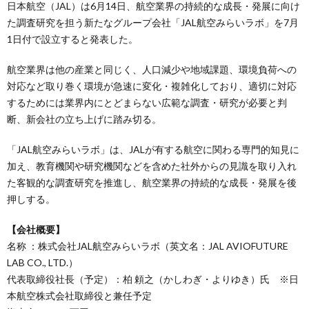
日本航空（JAL）は6月14日、航空業界の持続的な成長・発展に向け
た調査研究を担う新たなグループ会社「JAL航空みらいラボ」を7月
1日付で設立すると発表した。
航空業界は他の産業と同じく、人口減少や地域課題、環境負荷への
対応など取り巻く環境が急速に変化・複雑化しており、適切に対応
するためには業界内にとどまらない広範な調査・研究が必要と判
断、新会社の立ち上げに踏み切る。
「JAL航空みらいラボ」は、JALが有する航空に関わる専門的知見に
加え、教育機関や研究機関などを含めた社外からの見識を取り入れ
た客観的な調査研究を推進し、航空業界の持続的な成長・発展を後
押しする。
【会社概要】
名称 ：株式会社JAL航空みらいラボ（英文名：JAL AVIOFUTURE
LAB CO., LTD.）
代表取締役社長（予定）：柏 頼之（かしわぎ・よりゆき）氏 ※日
本航空株式会社取締役と兼任予定