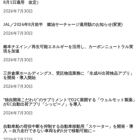
8月1日適用 改定）
2026年7月30日
JAL／2026年8月前半 燃油サーチャージ適用額のお知らせ(変更)
2026年7月30日
椿本チエイン／再生可能エネルギーを活用し、カーボンニュートラル実
現を加速
2026年7月30日
三井倉庫ホールディングス、受託物流業務に 「生成AI出荷検品アプリ」
を開発・導入開始
2026年7月30日
“独自開発こだわり”のサプリメントでD2C展開する「ウェルモット製薬」
がEC自動出荷アプリ「シッピーノ」を導入
2026年7月30日
自動車船の荷役中断を抑制する自動車移動用「スケーター」を開発・導
入 ～自力走行できない車両を約5分で移動可能に～
2026年7月27日