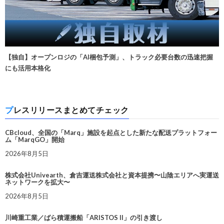
【独自】オープンロジの「AI梱包予測」、トラック必要台数の迅速把握
にも活用本格化
プレスリリースまとめてチェック
CBcloud、全国の「Marq」施設を起点とした新たな配送プラットフォー
ム「MarqGO」開始
2026年8月5日
株式会社Univearth、倉吉運送株式会社と資本提携〜山陰エリアへ実運送
ネットワークを拡大〜
2026年8月5日
川崎重工業／ばら積運搬船「ARISTOS II」の引き渡し