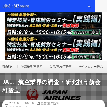
独自取材
物流施設/不動産
災害/事故/不祥事
テクノロジー/製品
JAL、航空業界の調査・研究担う新会
社設立
2024.06.15 06:00:56
経営/業界動向