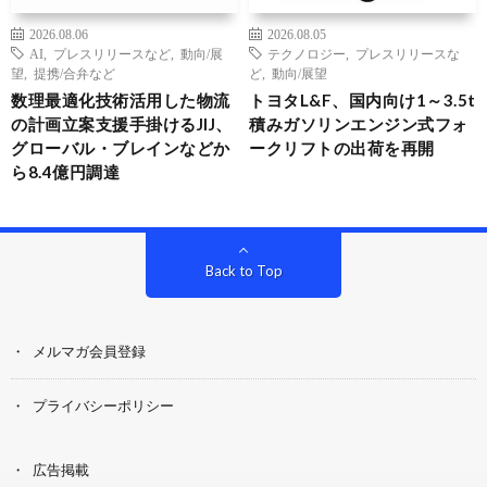
2026.08.06
2026.08.05
AI
,
プレスリリースなど
,
動向/展
テクノロジー
,
プレスリリースな
望
,
提携/合弁など
ど
,
動向/展望
数理最適化技術活用した物流
トヨタL&F、国内向け1～3.5t
の計画立案支援手掛けるJIJ、
積みガソリンエンジン式フォ
グローバル・ブレインなどか
ークリフトの出荷を再開
ら8.4億円調達
Back to Top
メルマガ会員登録
プライバシーポリシー
広告掲載