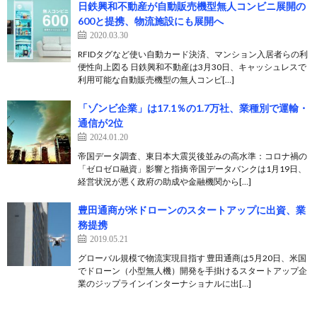
日鉄興和不動産が自動販売機型無人コンビニ展開の
600と提携、物流施設にも展開へ
2020.03.30
RFIDタグなど使い自動カード決済、マンション入居者らの利
便性向上図る 日鉄興和不動産は3月30日、キャッシュレスで
利用可能な自動販売機型の無人コンビ[…]
「ゾンビ企業」は17.1％の1.7万社、業種別で運輸・
通信が2位
2024.01.20
帝国データ調査、東日本大震災後並みの高水準：コロナ禍の
「ゼロゼロ融資」影響と指摘 帝国データバンクは1月19日、
経営状況が悪く政府の助成や金融機関から[…]
豊田通商が米ドローンのスタートアップに出資、業
務提携
2019.05.21
グローバル規模で物流実現目指す 豊田通商は5月20日、米国
でドローン（小型無人機）開発を手掛けるスタートアップ企
業のジップラインインターナショナルに出[…]