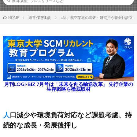
動向/展望
,
プレスリリースなど
経営/業界動向
JAL、航空業界の調査・研究担う新会社設立
HOME
月刊LOGI-BIZ 7月号は「未来を創る輸送改革」 先行企業の
生存戦略を徹底取材
人口減少や環境負荷対応など課題考慮、持
続的な成長・発展後押し