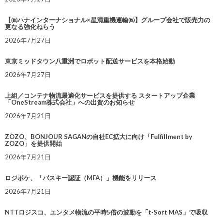
【㈱ハナインターナショナル×星清重機運輸㈱】グループ会社で販売力の
更なる強化ねらう
2026年7月27日
東京ミッドタウン八重洲でロボット配送サービスを本格始動
2026年7月27日
上組／コンテナ物流最適化サービスを提供する スタートアップ企業
「OneStream株式会社」への出資のお知らせ
2026年7月21日
ZOZO、BONJOUR SAGANの自社EC拡大に向け「Fulfillment by
ZOZO」を提供開始
2026年7月21日
ロジポケ、「パスキー認証（MFA）」機能をリリース
2026年7月21日
NTTロジスコ、エンタメ物流の平時5倍の波動を「t-Sort MAS」で吸収