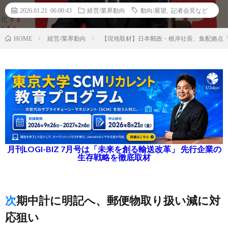
2026.01.21 06:00:43
経営/業界動向
動向/展望
,
記者会見など
経営/業界動向
【現地取材】日本郵政・根岸社長、集配拠点「
HOME
月刊LOGI-BIZ 7月号は「未来を創る輸送改革」 先行企業の
生存戦略を徹底取材
次期中計に明記へ、郵便物取り扱い減に対
応狙い