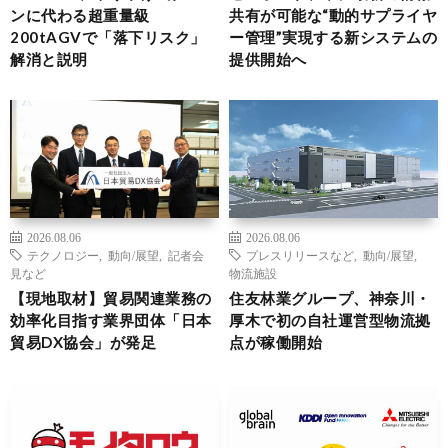
ンに代わる超重量級
共有が可能な“動的サプライヤ
200tAGVで「落下リスク」
ー管理”実現する新システムの
解消と説明
提供開始へ
2026.08.06
2026.08.06
テクノロジー
,
動向/展望
,
記者会
プレスリリースなど
,
動向/展望
,
見など
物流施設
【現地取材】貿易関連業務の
住友林業グループ、神奈川・
効率化目指す業界団体「日本
厚木で初の自社運営型物流拠
貿易DX協会」が発足
点が稼働開始