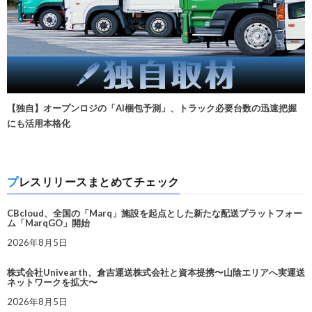
【独自】オープンロジの「AI梱包予測」、トラック必要台数の迅速把握
にも活用本格化
プレスリリースまとめてチェック
CBcloud、全国の「Marq」施設を起点とした新たな配送プラットフォー
ム「MarqGO」開始
2026年8月5日
株式会社Univearth、倉吉運送株式会社と資本提携〜山陰エリアへ実運送
ネットワークを拡大〜
2026年8月5日