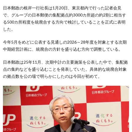
日本郵政の根岸一行社長は1月20日、東京都内で行った記者会見
で、グループの日本郵便の集配拠点約3000カ所超の約2割に相当す
る500カ所程度を統廃合する方向で検討していることを正式に表明
した。
今年5月をめどに公表する見通しの2026～28年度を対象とする次期
中期経営計画に、統廃合の方針を盛り込む方向で調整している。
日本郵政は25年11月、次期中計の主要施策を公表した中で、集配拠
点の集約などを盛り込むことを発表していた。具体的な統廃合対象
の拠点数を公の場で明らかにしたのは今回が初めて。