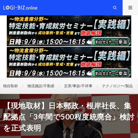
独自取材
物流施設/不動産
災害/事故/不祥事
テクノロジー/製品
【現地取材】日本郵政・根岸社長、集
配拠点「3年間で500程度統廃合」検討
を正式表明