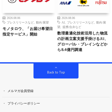
2026.08.06
2026.08.06
プレスリリースなど
,
動向/展望
AI
,
プレスリリースなど
,
動向/展
望
,
提携/合弁など
モノタロウ、「お届け希望日
数理最適化技術活用した物流
指定サービス」開始
の計画立案支援手掛けるJIJ、
グローバル・ブレインなどか
ら8.4億円調達
Back to Top
メルマガ会員登録
プライバシーポリシー