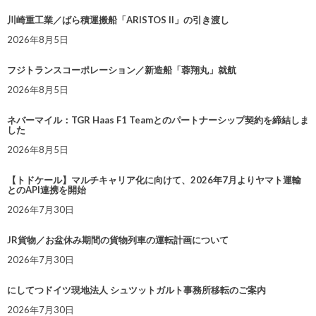
川崎重工業／ばら積運搬船「ARISTOS II」の引き渡し
2026年8月5日
フジトランスコーポレーション／新造船「蓉翔丸」就航
2026年8月5日
ネバーマイル：TGR Haas F1 Teamとのパートナーシップ契約を締結しま
した
2026年8月5日
【トドケール】マルチキャリア化に向けて、2026年7月よりヤマト運輸
とのAPI連携を開始
2026年7月30日
JR貨物／お盆休み期間の貨物列車の運転計画について
2026年7月30日
にしてつドイツ現地法人 シュツットガルト事務所移転のご案内
2026年7月30日