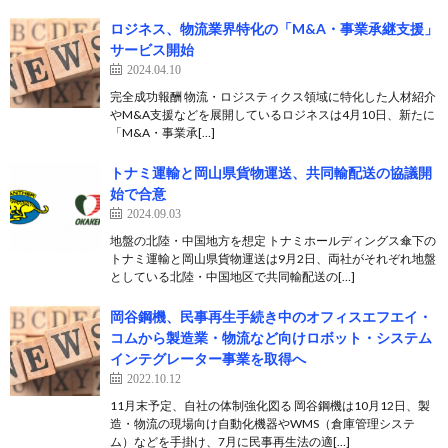
ロジネス、物流業界特化の「M&A・事業承継支援」
サービス開始
2024.04.10
完全成功報酬 物流・ロジスティクス領域に特化した⼈材紹介
やM&A支援などを展開しているロジネスは4月10日、新たに
「M&A・事業承[…]
トナミ運輸と岡山県貨物運送、共同輸配送の協議開
始で合意
2024.09.03
地盤の北陸・中国地方を想定 トナミホールディングス傘下の
トナミ運輸と岡山県貨物運送は9月2日、両社がそれぞれ地盤
としている北陸・中国地区で共同輸配送の[…]
岡谷鋼機、民事再生手続き中のオフィスエフエイ・
コムから製造業・物流など向けロボット・システム
インテグレーター事業を取得へ
2022.10.12
11月末予定、自社の体制強化図る 岡谷鋼機は10月12日、製
造・物流の現場向け自動化機器やWMS（倉庫管理システ
ム）などを手掛け、7月に民事再生法の適[…]