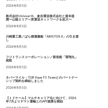
2026年8月5日
株式会社Univearth、倉吉運送株式会社と資本提
携〜山陰エリアへ実運送ネットワークを拡大〜
2026年8月5日
川崎重工業／ばら積運搬船「ARISTOS II」の引き渡
し
2026年8月5日
フジトランスコーポレーション／新造船「蓉翔丸」
就航
2026年8月5日
ネバーマイル：TGR Haas F1 Teamとのパートナー
シップ契約を締結しました
2026年8月5日
【トドケール】マルチキャリア化に向けて、2026
年7月よりヤマト運輸とのAPI連携を開始
2026年7月30日