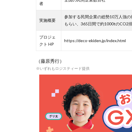
者
参加する民間企業の総勢10万人強の
実施概要
もらい、365日間で約1000tのCO
プロジェ
https://deco-ekiden.jp/index.html
クト HP
（藤原秀行）
※いずれもロジスティード提供