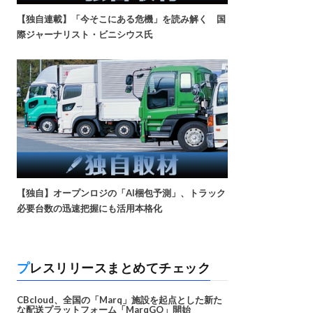
【独自連載】「今そこにある危機」を読み解く 国
際ジャーナリスト・ビニシウス氏
【独自】オープンロジの「AI梱包予測」、トラック
必要台数の迅速把握にも活用本格化
プレスリリースまとめてチェック
CBcloud、全国の「Marq」施設を起点とした新た
な配送プラットフォーム「MarqGO」開始