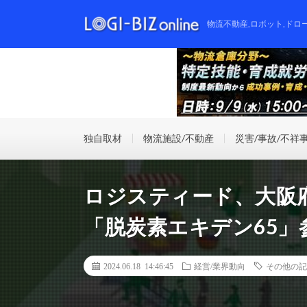
物流不動産,ロボット,ドロ
独自取材
物流施設/不動産
災害/事故/不祥
ロジスティード、大阪
「脱炭素エキデン65」
2024.06.18 14:46:45
経営/業界動向
その他の記