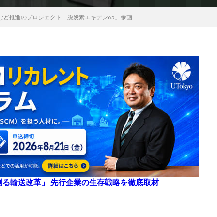
など推進のプロジェクト「脱炭素エキデン65」参画
来を創る輸送改革」 先行企業の生存戦略を徹底取材