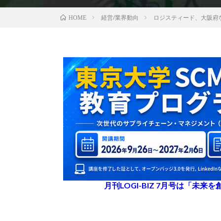
経営/業界動向
ロジスティード、大阪府
HOME
月刊LOGI-BIZ 7月号は「未