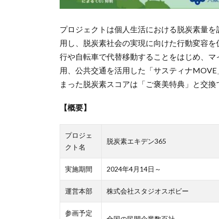
プロジェクトは個人生活における脱炭素量を計
用し、脱炭素社会の実現に向けた行動変容を
行や自転車で代替移動することをはじめ、マ
用、公共交通を活用した「サスティナMOV
まった脱炭素スコアは「ご褒美特典」と交換
【概要】
プロジェ
脱炭素エキデン365
クト名
実施期間
2024年4月14日～
運営本部
株式会社スタジオスポビー
参画予定
全国の民間企業数百社