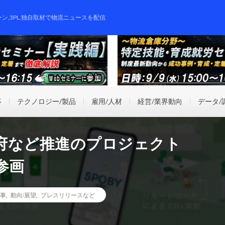
ーン,3PL,独自取材で物流ニュースを配信
事
テクノロジー/製品
雇用/人材
経営/業界動向
データ/
府など推進のプロジェクト
参画
事
,
動向/展望
,
プレスリリースなど