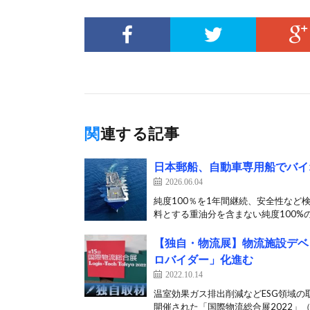
関連する記事
日本郵船、自動車専用船でバイ
2026.06.04
純度100％を1年間継続、安全性など
料とする重油分を含まない純度100%の
【独自・物流展】物流施設デベ
ロバイダー」化進む
2022.10.14
温室効果ガス排出削減などESG領域の
開催された「国際物流総合展2022」（