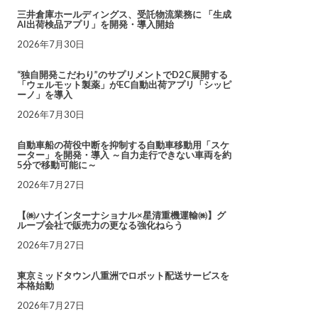
三井倉庫ホールディングス、受託物流業務に 「生成
AI出荷検品アプリ」を開発・導入開始
2026年7月30日
“独自開発こだわり”のサプリメントでD2C展開する
「ウェルモット製薬」がEC自動出荷アプリ「シッピ
ーノ」を導入
2026年7月30日
自動車船の荷役中断を抑制する自動車移動用「スケ
ーター」を開発・導入 ～自力走行できない車両を約
5分で移動可能に～
2026年7月27日
【㈱ハナインターナショナル×星清重機運輸㈱】グ
ループ会社で販売力の更なる強化ねらう
2026年7月27日
東京ミッドタウン八重洲でロボット配送サービスを
本格始動
2026年7月27日