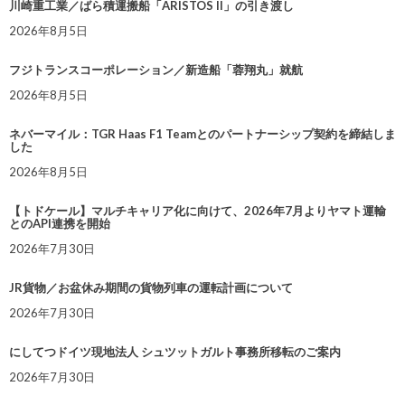
川崎重工業／ばら積運搬船「ARISTOS II」の引き渡し
2026年8月5日
フジトランスコーポレーション／新造船「蓉翔丸」就航
2026年8月5日
ネバーマイル：TGR Haas F1 Teamとのパートナーシップ契約を締結しま
した
2026年8月5日
【トドケール】マルチキャリア化に向けて、2026年7月よりヤマト運輸
とのAPI連携を開始
2026年7月30日
JR貨物／お盆休み期間の貨物列車の運転計画について
2026年7月30日
にしてつドイツ現地法人 シュツットガルト事務所移転のご案内
2026年7月30日