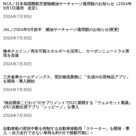
NCA／日本発国際航空貨物燃油サーチャージ適用額のお知らせ（2026年
8月1日適用 改定）
2026年7月30日
JAL／2026年8月前半 燃油サーチャージ適用額のお知らせ(変更)
2026年7月30日
椿本チエイン／再生可能エネルギーを活用し、カーボンニュートラル実
現を加速
2026年7月30日
三井倉庫ホールディングス、受託物流業務に 「生成AI出荷検品アプリ」
を開発・導入開始
2026年7月30日
“独自開発こだわり”のサプリメントでD2C展開する「ウェルモット製薬」
がEC自動出荷アプリ「シッピーノ」を導入
2026年7月30日
自動車船の荷役中断を抑制する自動車移動用「スケーター」を開発・導
入 ～自力走行できない車両を約5分で移動可能に～