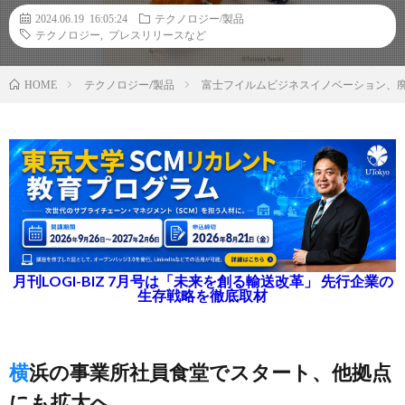
2024.06.19 16:05:24
テクノロジー/製品
テクノロジー
,
プレスリリースなど
テクノロジー/製品
富士フイルムビジネスイノベーション、廃
HOME
月刊LOGI-BIZ 7月号は「未来を創る輸送改革」 先行企業の
生存戦略を徹底取材
横浜の事業所社員食堂でスタート、他拠点
にも拡大へ