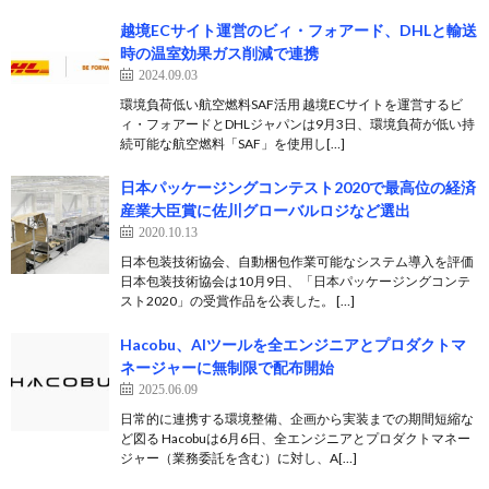
越境ECサイト運営のビィ・フォアード、DHLと輸送
時の温室効果ガス削減で連携
2024.09.03
環境負荷低い航空燃料SAF活用 越境ECサイトを運営するビ
ィ・フォアードとDHLジャパンは9月3日、環境負荷が低い持
続可能な航空燃料「SAF」を使用し[…]
日本パッケージングコンテスト2020で最高位の経済
産業大臣賞に佐川グローバルロジなど選出
2020.10.13
日本包装技術協会、自動梱包作業可能なシステム導入を評価
日本包装技術協会は10月9日、「日本パッケージングコンテ
スト2020」の受賞作品を公表した。 […]
Hacobu、AIツールを全エンジニアとプロダクトマ
ネージャーに無制限で配布開始
2025.06.09
日常的に連携する環境整備、企画から実装までの期間短縮な
ど図る Hacobuは6月6日、全エンジニアとプロダクトマネー
ジャー（業務委託を含む）に対し、A[…]