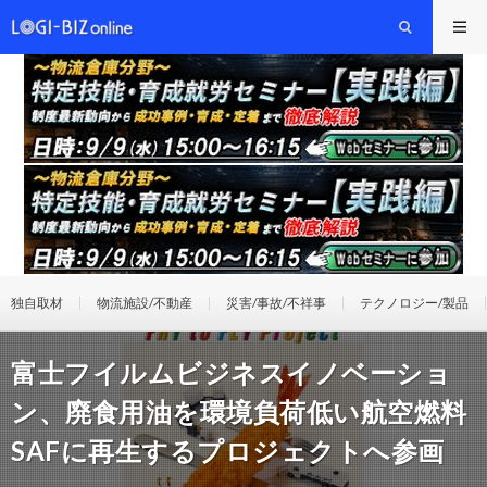
独自取材
物流施設/不動産
災害/事故/不祥事
テクノロジー/製品
富士フイルムビジネスイノベーショ
ン、廃食用油を環境負荷低い航空燃料
SAFに再生するプロジェクトへ参画