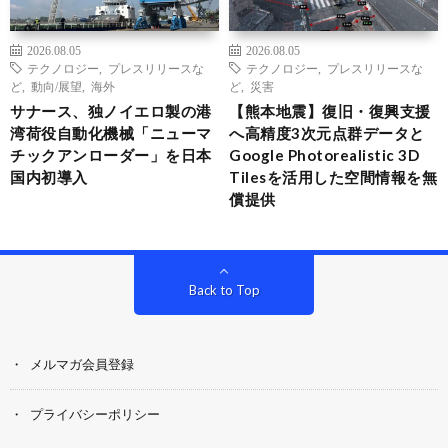
2026.08.05
2026.08.05
テクノロジー
,
プレスリリースな
テクノロジー
,
プレスリリースな
ど
,
動向/展望
,
海外
ど
,
災害
サナース、独ノイエロ製の港
【熊本地震】復旧・復興支援
湾荷役自動化機械「ニューマ
へ高精度3次元点群データと
チックアンローダー」を日本
Google Photorealistic 3D
国内初導入
Tilesを活用した空間情報を無
償提供
Back to Top
メルマガ会員登録
プライバシーポリシー