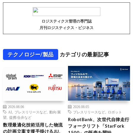
ロジスティクス管理の専門誌
月刊ロジスティクス・ビジネス
テクノロジー/製品
カテゴリの最新記事
2026.08.06
2026.08.05
AI
,
プレスリリースなど
,
動向/展
プレスリリースなど
,
ロボット
望
,
提携/合弁など
RobotBank、次世代自律走行
数理最適化技術活用した物流
フォークリフト「StarFork
の計画立案支援手掛けるJIJ、
1500」の販売を開始