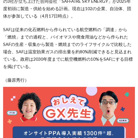
の3社が立ち上げた合同会社「SAFFAIRE SKY ENERGY」が2025年
度初頭に製造・供給を始める計画。現在は102の企業、自治体、団
体が参加している（4月17日時点）。
SAFは従来の化石燃料から作られている航空燃料の「調達」から
「燃焼」までの過程と、バイオマスや廃食用油などから作られた
SAFの生産・収集から製造・燃焼までのライフサイクルで比較した
場合、SAFは温室効果ガスの排出量を約80%削減できると見込まれ
ている。政府は2030年度までに航空機燃料の10%をSAFにする目標
を掲げている。
（藤原秀行）